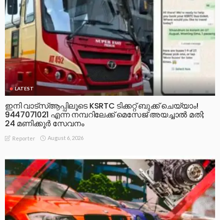
LATEST
ഇനി വാട്‌സ്ആപ്പിലൂടെ KSRTC ടിക്കറ്റ് ബുക്ക് ചെയ്യാം!
9447071021 എന്ന നമ്പറിലേക്ക് മെസേജ് അയച്ചാൽ മതി;
24 മണിക്കൂർ സേവനം
August 6, 2026
Reporter