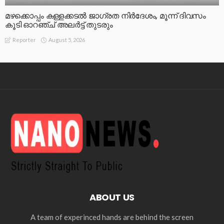
മഴക്കൊപ്പം കള്ളക്കടൽ ജാഗ്രത നിർദേശം, മൂന്ന് ദിവസം
കൂടി ഓറഞ്ച് അലർട്ട് തുടരും
August 5, 2026
Reporter
ABOUT US
A team of experinced hands are behind the screen