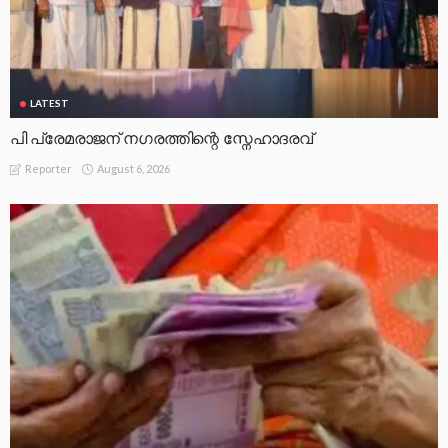
LATEST
പി പ്രേമരാജന് നഗരത്തിന്റെ സ്നേഹാദരവ്
August 6, 2026
Reporter