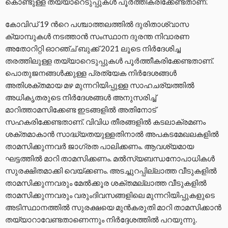
കൊണ്ടുള്ള തയ്യാറെടുപ്പുകൾ പൂർത്തീകരിക്കേണ്ടതാണ്.
കോവിഡ് 19 ൻറെ പശ്ചാത്തലത്തിൽ ദുരിതാശ്വാസ
ക്യാമ്പുകൾ നടത്താൻ സംസ്ഥാന ദുരന്ത നിവാരണ
അതോറിറ്റി ഓറഞ്ച് ബുക്ക് 2021 ലൂടെ നിർദേശിച്ച
തരത്തിലുള്ള തയ്യാറെടുപ്പുകൾ പൂർത്തീകരിക്കേണ്ടതാണ്.
പൊതുജനങ്ങൾക്കുള്ള പ്രത്യേക നിർദേശങ്ങൾ
അതിശക്തമായ മഴ മുന്നറിയിപ്പുള്ള സാഹചര്യത്തിൽ
അധികൃതരുടെ നിർദേശങ്ങൾ അനുസരിച്ച്
മാറിത്താമസിക്കേണ്ട ഇടങ്ങളിൽ അതിനോട്
സഹകരിക്കേണ്ടതാണ്. വിവിധ തീരങ്ങളിൽ കടലാക്രമണം
ശക്തമാകാൻ സാദ്ധ്യതയുള്ളതിനാൽ അപകടമേഖലകളിൽ
താമസിക്കുന്നവർ ജാഗ്രത പാലിക്കണം. ആവശ്യമായ
ഘട്ടത്തിൽ മാറി താമസിക്കണം. മൽസ്യബന്ധനോപാധികൾ
സുരക്ഷിതമാക്കി വെയ്ക്കണം. അടച്ചുറപ്പില്ലാത്ത വീടുകളിൽ
താമസിക്കുന്നവരും മേൽക്കൂര ശക്തമല്ലാത്ത വീടുകളിൽ
താമസിക്കുന്നവരും വരുംദിവസങ്ങളിലെ മുന്നറിയിപ്പുകളുടെ
അടിസ്ഥാനത്തിൽ സുരക്ഷയെ മുൻകരുതി മാറി താമസിക്കാൻ
തയ്യാറാവേണ്ടതാണെന്നും നിർദ്ദേശത്തിൽ പറയുന്നു.