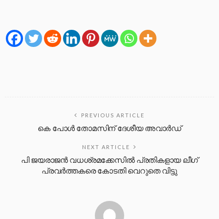
PREVIOUS ARTICLE
കെ പോൾ തോമസിന് ദേശീയ അവാർഡ്
NEXT ARTICLE
പി ജയരാജൻ വധശ്രമക്കേസിൽ പ്രതികളായ ലീഗ്
പ്രവർത്തകരെ കോടതി വെറുതെ വിട്ടു