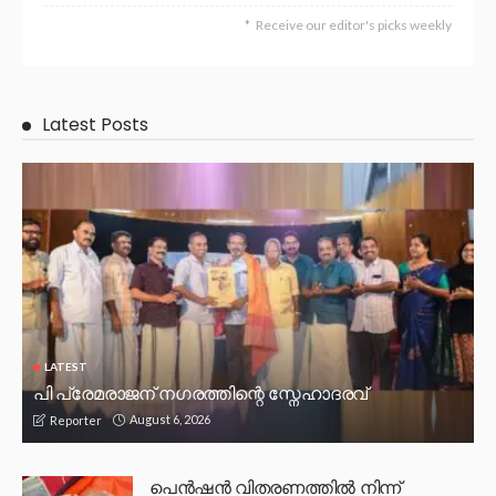
Receive our editor's picks weekly
Latest Posts
LATEST
പി പ്രേമരാജന് നഗരത്തിന്റെ സ്നേഹാദരവ്
August 6, 2026
Reporter
പെൻഷൻ വിതരണത്തിൽ നിന്ന്