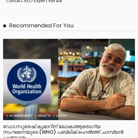
Contact
SEO Expert Kerala
Recommended For You
ACHIEVEMENT
HEALTH
LATEST
ഡോ.സുരേഷ് കുമാറിന് ലോകാആരോഗ്യ
സംഘടനയുടെ (WHO) പബ്ലിക് ഹെൽത്ത് ചാമ്പ്യൻ
പുരസ്ക്കാരം