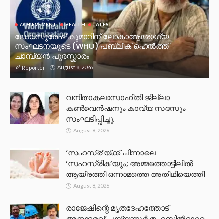
ACHIEVEMENT
HEALTH
LATEST
ഡോ.സുരേഷ് കുമാറിന് ലോകാആരോഗ്യ
സംഘടനയുടെ (WHO) പബ്ലിക് ഹെൽത്ത്
ചാമ്പ്യൻ പുരസ്ക്കാരം
August 8, 2026
Reporter
വനിതാകലാസാഹിതി ജില്ലാ
കൺവെൻഷനും കാവ്യ സദസും
സംഘടിപ്പിച്ചു.
August 8, 2026
‘സഹസ്ര’യ്ക്ക് പിന്നാലെ
‘സഹസ്രിക’യും; അമ്മത്തൊട്ടിലിൽ
ആയിരത്തി ഒന്നാമത്തെ അതിഥിയെത്തി
August 8, 2026
രാജേഷിന്റെ മൃതദേഹത്തോട്
അനാദരവ്: പയ്യന്നൂർ തഹസിൽദാറെ