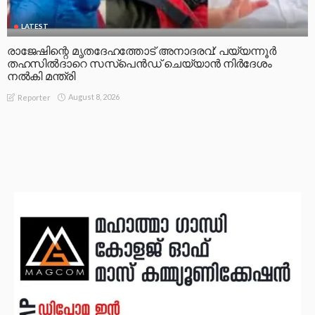
LATEST
രാജേഷിന്റെ മൃതദേഹത്തോട് അനാദരവ്: പയ്യന്നൂർ
തഹസിൽദാറെ സസ്പെൻഡ് ചെയ്യാൻ നിർദേശം
നൽകി മന്ത്രി
August 8, 2026
Reporter