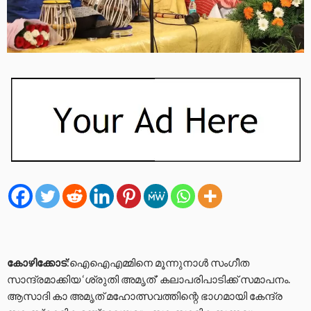
കോഴിക്കോട്
:ഐഐഎമ്മിനെ മൂന്നുനാൾ സംഗീത
സാന്ദ്രമാക്കിയ ‘ശ്രുതി അമൃത്’ കലാപരിപാടിക്ക് സമാപനം.
ആസാദി കാ അമൃത് മഹോത്സവത്തിന്റെ ഭാഗമായി കേന്ദ്ര