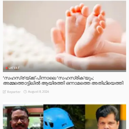
LATEST
‘സഹസ്ര’യ്ക്ക് പിന്നാലെ ‘സഹസ്രിക’യും;
അമ്മത്തൊട്ടിലിൽ ആയിരത്തി ഒന്നാമത്തെ അതിഥിയെത്തി
August 8, 2026
Reporter