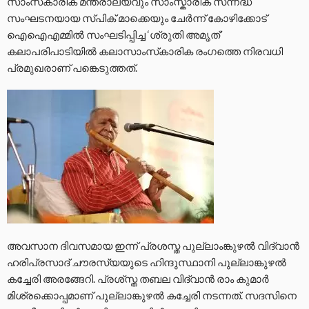
സാംസ്‌കാരിക മന്ത്രാലയവും സാംസ്കാരിക സന്നദ്ധ
സംഘടനയായ സ്പിക് മാക്കെയും ചേർന്ന് കോഴിക്കോട്
ഐഐഎമ്മില്‍ സംഘടിപ്പിച്ച ‘ശ്രുതി അമൃത്’
കലാപരിപാടിയിൽ കലാസാംസ്‌കാരിക രംഗത്തെ നിരവധി
പ്രമുഖരാണ് പങ്കെടുത്തത്.
അവസാന ദിവസമായ ഇന്ന് പ്രശസ്ത പുല്ലാംങ്കുഴല്‍ വിദ്വാന്‍
ഹരിപ്രസാദ് ചൗരസ്യയുടെ ഹിന്ദുസ്ഥാനി പുല്ലാങ്കുഴൽ
കച്ചേരി അരങ്ങേറി. പ്രശ്‌സ്ത തബല വിദ്വാന്‍ രാം കുമാര്‍
മിശ്രക്കൊപ്പമാണ് പുല്ലാങ്കുഴല്‍ കച്ചേരി നടന്നത്. സദസിനെ