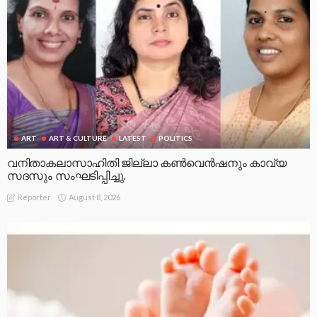
ART
ART & CULTURE
LATEST
POLITICS
വനിതാകലാസാഹിതി ജില്ലാ കൺവെൻഷനും കാവ്യ
സദസും സംഘടിപ്പിച്ചു.
August 8, 2026
Reporter