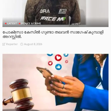
LATEST
POLICE &CRIME
പോക്സോ കേസിൽ ഗുണ്ടാ തലവൻ സാഗേഷ് കുമ്പാളി
അറസ്റ്റിൽ.
August 8, 2026
Reporter