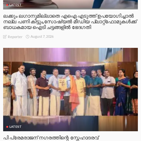
LATEST
ലക്കും ലഗാനുമില്ലാതെ എഐ എടുത്ത് ഉപയോഗിച്ചാല്‍
നല്ല പണി കിട്ടും,സോഷ്യല്‍ മീഡിയ പ്ലാറ്റ്‌ഫോമുകള്‍ക്ക്
ബാധകമായ ഐടി ചട്ടങ്ങളില്‍ ഭേദഗതി
August 7, 2026
Reporter
LATEST
പി പ്രേമരാജന് നഗരത്തിന്റെ സ്നേഹാദരവ്