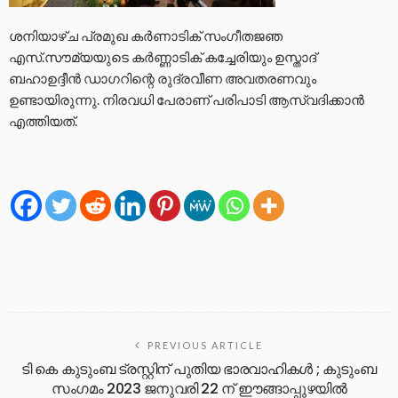
ശനിയാഴ്ച പ്രമുഖ കര്‍ണാടിക് സംഗീതജഞ
എസ്.സൗമ്യയുടെ കർണ്ണാടിക് കച്ചേരിയും ഉസ്താദ്
ബഹാഉദ്ദീൻ ഡാഗറിന്റെ രുദ്രവീണ അവതരണവും
ഉണ്ടായിരുന്നു. നിരവധി പേരാണ് പരിപാടി ആസ്വദിക്കാൻ
എത്തിയത്.
PREVIOUS ARTICLE
ടി കെ കുടുംബ ട്രസ്റ്റിന് പുതിയ ഭാരവാഹികൾ ; കുടുംബ
സംഗമം 2023 ജനുവരി 22 ന് ഈങ്ങാപ്പുഴയിൽ