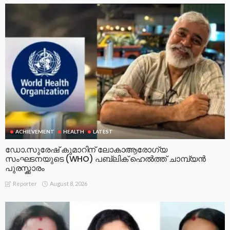
ACHIEVEMENT
HEALTH
LATEST
ഡോ.സുരേഷ് കുമാറിന് ലോകാആരോഗ്യ
സംഘടനയുടെ (WHO) പബ്ലിക് ഹെൽത്ത് ചാമ്പ്യൻ
പുരസ്ക്കാരം
August 8, 2026
Reporter