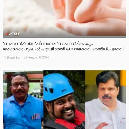
LATEST
‘സഹസ്ര’യ്ക്ക് പിന്നാലെ ‘സഹസ്രിക’യും;
അമ്മത്തൊട്ടിലിൽ ആയിരത്തി ഒന്നാമത്തെ അതിഥിയെത്തി
August 8, 2026
Reporter