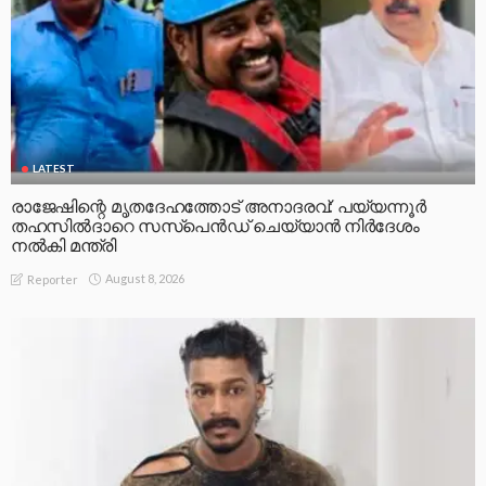
LATEST
രാജേഷിന്റെ മൃതദേഹത്തോട് അനാദരവ്: പയ്യന്നൂർ
തഹസിൽദാറെ സസ്പെൻഡ് ചെയ്യാൻ നിർദേശം
നൽകി മന്ത്രി
August 8, 2026
Reporter