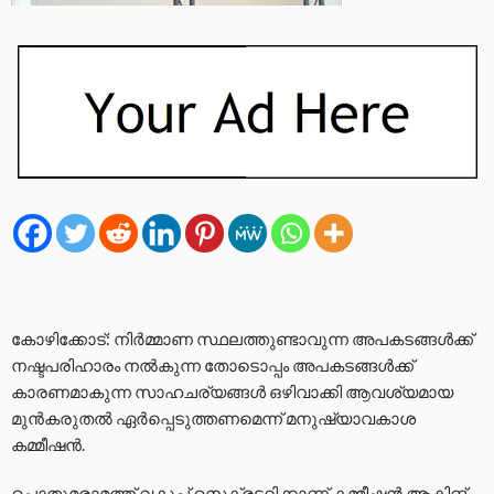
കോഴിക്കോട്: നിർമ്മാണ സ്ഥലത്തുണ്ടാവുന്ന അപകടങ്ങൾക്ക്
നഷ്ടപരിഹാരം നൽകുന്ന തോടൊപ്പം അപകടങ്ങൾക്ക്
കാരണമാകുന്ന സാഹചര്യങ്ങൾ ഒഴിവാക്കി ആവശ്യമായ
മുൻകരുതൽ ഏർപ്പെടുത്തണമെന്ന് മനുഷ്യാവകാശ
കമ്മീഷൻ.
പൊതുമരാമത്ത് വകുപ്പ് സെക്രട്ടറിക്കാണ് കമ്മീഷൻ ആക്റ്റിങ്