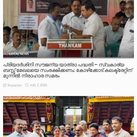
LOCAL NEWS
പ്രിയദർശിനി സൗജന്യ യാത്രാ പദ്ധതി – സ്വകാര്യ
ബസ്സ് മേഖലയെ സംരക്ഷിക്കണം: കോഴിക്കോട് കലക്ട്രേറ്റിന്
മുന്നിൽ നിരാഹാര സമരം
July 2, 2026
Reporter