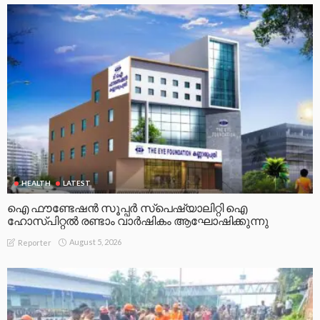
HEALTH
LATEST
ഐ ഫൗണ്ടേഷൻ സൂപ്പർ സ്പെഷ്യാലിറ്റി ഐ
ഹോസ്പിറ്റൽ രണ്ടാം വാർഷികം ആഘോഷിക്കുന്നു
August 5, 2026
Reporter