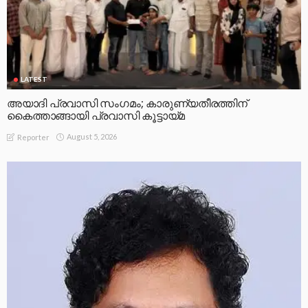
LATEST
അയാദി പ്രവാസി സംഗമം; കാരുണ്യതീരത്തിന്
കൈത്താങ്ങായി പ്രവാസി കൂട്ടായ്മ
August 5, 2026
Reporter