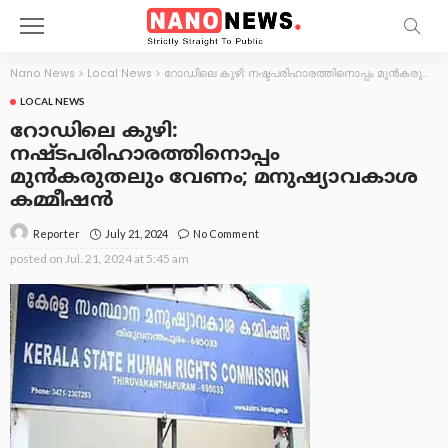
Nano News
>
Local News
>
റോഡിലെ കുഴി: നഷ്ടപരിഹാരത്തിനൊപ്പം മുൻകരുതലും വേണം; മനുഷ്യാവകാശ കമ്മീഷൻ
LOCAL NEWS
റോഡിലെ കുഴി:
നഷ്ടപരിഹാരത്തിനൊപ്പം
മുൻകരുതലും വേണം; മനുഷ്യാവകാശ
കമ്മീഷൻ
July 21, 2024
No Comment
Reporter
posted on
Jul. 21, 2024 at 5:45 am