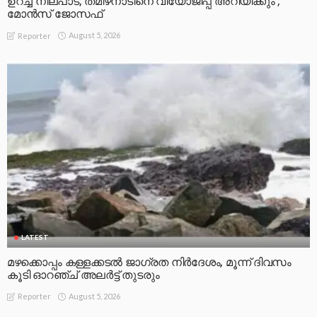
ഉറച്ച നിലപാട്; തമിഴ്‌നാടിനെ വിയോജിപ്പ് അറിയിക്കും’;
മോന്‍സ് ജോസഫ്
August 5, 2026
Reporter
LATEST
മഴക്കൊപ്പം കള്ളക്കടൽ ജാഗ്രത നിർദേശം, മൂന്ന് ദിവസം
കൂടി ഓറഞ്ച് അലർട്ട് തുടരും
August 5, 2026
Reporter