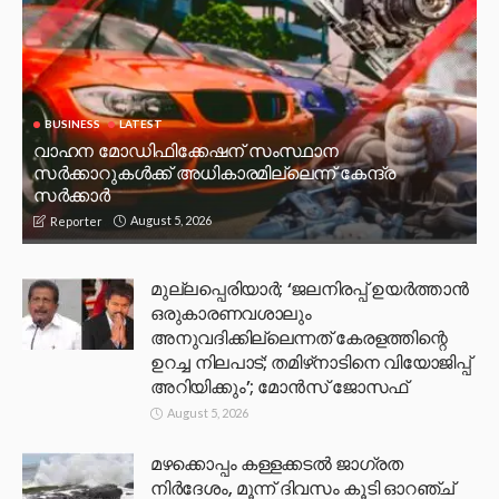
BUSINESS
LATEST
വാഹന മോഡിഫിക്കേഷന് സംസ്ഥാന
സർക്കാറുകൾക്ക് അധികാരമില്ലെന്ന് കേന്ദ്ര
സർക്കാർ
August 5, 2026
Reporter
മുല്ലപ്പെരിയാര്‍; ‘ജലനിരപ്പ് ഉയര്‍ത്താന്‍
ഒരുകാരണവശാലും
അനുവദിക്കില്ലെന്നത് കേരളത്തിന്റെ
ഉറച്ച നിലപാട്; തമിഴ്‌നാടിനെ വിയോജിപ്പ്
അറിയിക്കും’; മോന്‍സ് ജോസഫ്
August 5, 2026
മഴക്കൊപ്പം കള്ളക്കടൽ ജാഗ്രത
നിർദേശം, മൂന്ന് ദിവസം കൂടി ഓറഞ്ച്