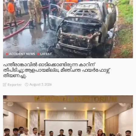
ACCIDENT NEWS
LATEST
പന്തീരാങ്കാവിൽ ഓടിക്കൊണ്ടിരുന്ന കാറിന്
തീപിടിച്ചു;ആളപായമില്ല, മീഞ്ചന്ത ഫയർഫോഴ്സ്
തീയണച്ചു.
August 5, 2026
Reporter