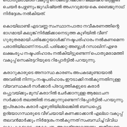
ചെയർ പേഴ്സണും ജുഡിഷ്യൽ അംഗവുമായ കെ. ബൈജുനാഥ്
നിർദ്ദേശം നൽകിയത്.
കൊയിലാണ്ടി എടവണ്ണ സംസ്ഥാനപാതാ നവീകരണത്തിന്റെ
ഭാഗമായി കലുങ്ക് നിർമ്മിക്കാനെടുത്ത കുഴിയിൽ വീണ്
ഗുരുതരമായി പരിക്കേറ്റയാൾക്ക് നഷ്ടപരിഹാരം നൽകണമെന്ന
പരാതിയിലാണ് നടപടി. പരിക്കേറ്റ അബ്ദുൾ റസാഖിന് ഏഴര
ലക്ഷംരൂപ നഷ്ടപരിഹാരം നൽകിയിട്ടുണ്ടെന്ന് പൊതുമരാമത്തി
വകുപ്പ് സെക്രട്ടറിയുടെ റിപ്പോർട്ടിൽ പറയുന്നു.
കരാറുകാരുടെ അനാസ്ഥ കാരണം അപകടമുണ്ടായാൽ
അവരിൽ നിന്നും നഷ്ടപരിഹാരം ഈടാക്കി നൽകുന്നതിനുള്ള
വ്യവസ്ഥകൾ സർക്കാർ പ്രവൃത്തികളുടെ കരാർ
ഒപ്പുവയ്ക്കും മുമ്പ് കരാറിൽ ചേർക്കാനുള്ള ആലോചന
സർക്കാർ തലത്തിൽ നടക്കുന്നുണ്ടെന്ന് റിപ്പോർട്ടിൽ പറയുന്നു.
ഇപ്രകാരം കരാർ എഴുതിയില്ലെങ്കിൽ ബന്ധപ്പെട്ട
ഉദ്യോഗസ്ഥരുടെ വീഴ്ചയായി കണക്കാക്കാൻ എല്ലാ വകുപ്പ്
തലവൻമാർക്കും നിർദ്ദേശം നൽകുന്നത് സംബന്ധിച്ച് വിവിധ
വകുപ്പുകളുടെ ഏകോപനം ആവശ്യമാണെന്നും ഇതിനുള്ള