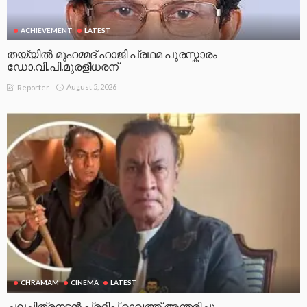
ACHIEVEMENT
LATEST
തയ്യിൽ മുഹമ്മദ് ഹാജി പ്രഥമ പുരസ്കാരം
ഡോ.വി.പി.മുരളീധരന്
August 5, 2026
Reporter
CHRAMAM
CINEMA
LATEST
ചലച്ചിത്രനടൻ പ്രദീപ് റാവത്ത് അന്തരിച്ചു.