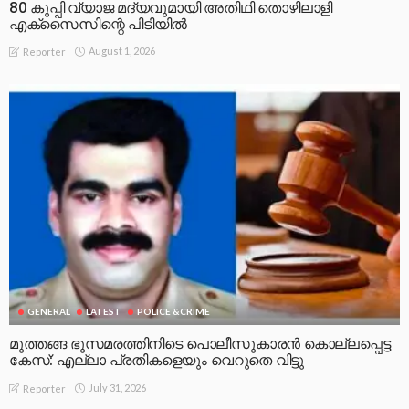
80 കുപ്പി വ്യാജ മദ്യവുമായി അതിഥി തൊഴിലാളി
എക്സൈസിന്റെ പിടിയിൽ
August 1, 2026
Reporter
GENERAL
LATEST
POLICE &CRIME
മുത്തങ്ങ ഭൂസമരത്തിനിടെ പൊലീസുകാരൻ കൊല്ലപ്പെട്ട
കേസ്: എല്ലാ പ്രതികളെയും വെറുതെ വിട്ടു
July 31, 2026
Reporter