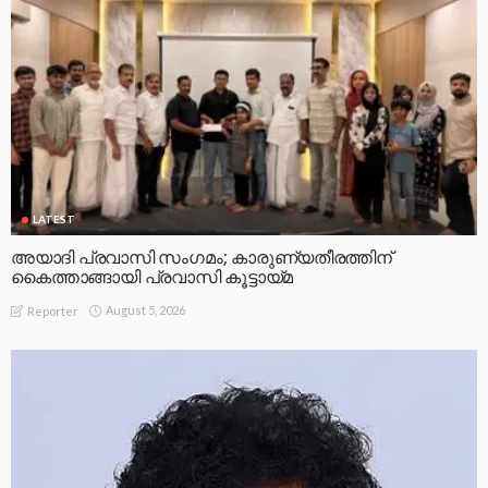
LATEST
അയാദി പ്രവാസി സംഗമം; കാരുണ്യതീരത്തിന്
കൈത്താങ്ങായി പ്രവാസി കൂട്ടായ്മ
August 5, 2026
Reporter