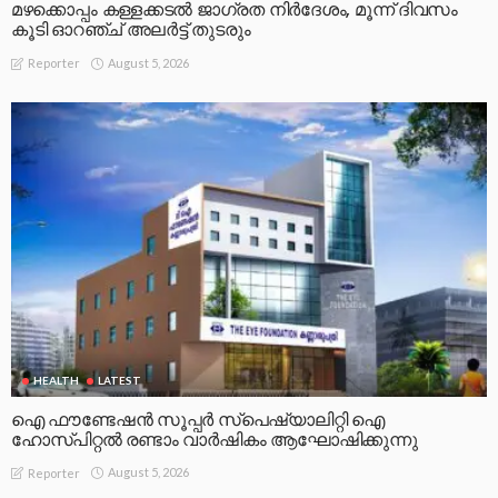
മഴക്കൊപ്പം കള്ളക്കടൽ ജാഗ്രത നിർദേശം, മൂന്ന് ദിവസം
കൂടി ഓറഞ്ച് അലർട്ട് തുടരും
August 5, 2026
Reporter
HEALTH
LATEST
ഐ ഫൗണ്ടേഷൻ സൂപ്പർ സ്പെഷ്യാലിറ്റി ഐ
ഹോസ്പിറ്റൽ രണ്ടാം വാർഷികം ആഘോഷിക്കുന്നു
August 5, 2026
Reporter