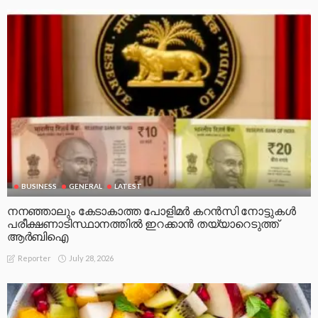
BUSINESS
GENERAL
LATEST
നനഞ്ഞാലും കേടാകാത്ത പോളിമർ കറൻസി നോട്ടുകൾ
പരീക്ഷണാടിസ്ഥാനത്തിൽ ഇറക്കാൻ തയ്യാറെടുത്ത്
ആർബിഐ
July 28, 2026
Reporter