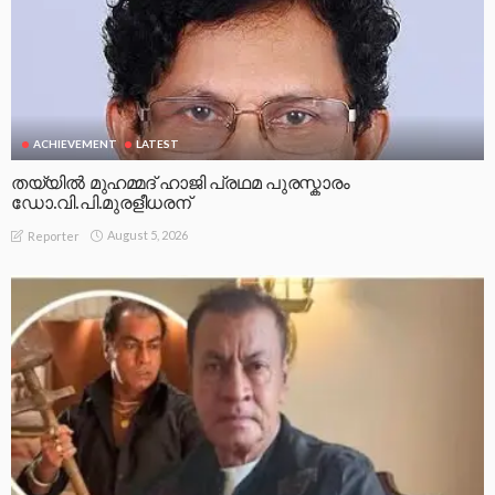
ACHIEVEMENT
LATEST
തയ്യിൽ മുഹമ്മദ് ഹാജി പ്രഥമ പുരസ്കാരം
ഡോ.വി.പി.മുരളീധരന്
August 5, 2026
Reporter