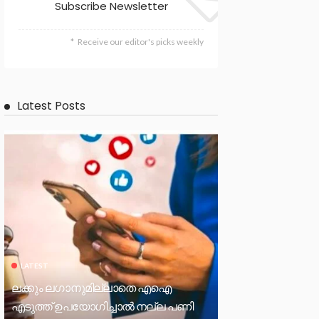
Subscribe Newsletter
Receive our editor's picks weekly
Latest Posts
LATEST
ലക്കും ലഗാനുമില്ലാതെ എഐ
എടുത്ത് ഉപയോഗിച്ചാല്‍ നല്ല പണി