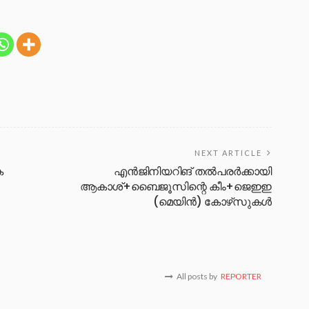
NEXT ARTICLE
ക
എന്‍ജിനിയറിങ് തല്‍പരര്‍ക്കായി
ആകാശ്+ബൈജൂസിന്റെ കീം+ജെഇഇ
(മെയിന്‍) കോഴ്‌സുകള്‍
All posts by
REPORTER