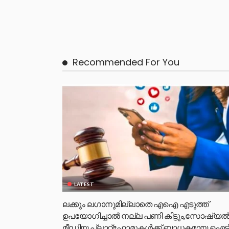
Recommended For You
LATEST
ലക്കും ലഗാനുമില്ലാതെ എഐ എടുത്ത്
ഉപയോഗിച്ചാല്‍ നല്ല പണി കിട്ടും,സോഷ്യല്
മീഡിയ പ്ലാറ്റ്‌ഫോമുകള്‍ക്ക് ബാധകമായ ഐട