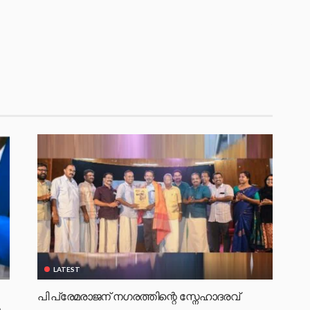
LATEST
പി പ്രേമരാജന് നഗരത്തിന്റെ സ്നേഹാദരവ്