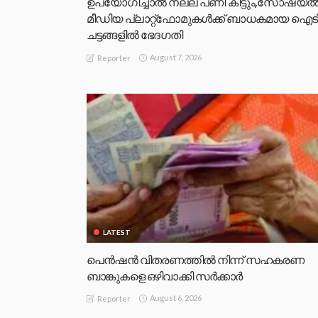
ഉപയോഗിച്ചാല്‍ നല്ല പണി കിട്ടും,സോഷ്യല്
മീഡിയ പ്ലാറ്റ്‌ഫോമുകള്‍ക്ക് ബാധകമായ ഐട
ചട്ടങ്ങളില്‍ ഭേദഗതി
August 7, 2026
Reporter
LATEST
പെൻഷൻ വിതരണത്തിൽ നിന്ന് സഹകരണ
ബാങ്കുകളെ ഒഴിവാക്കി സർക്കാർ
August 6, 2026
Reporter