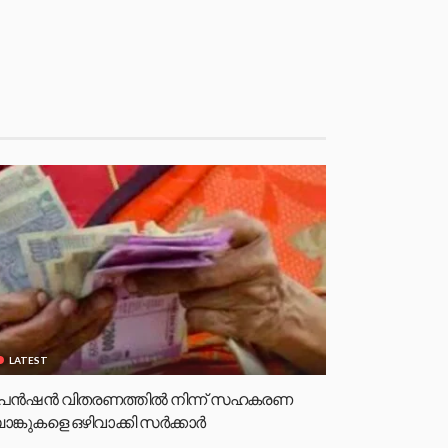
LATEST
െൻഷൻ വിതരണത്തിൽ നിന്ന് സഹകരണ
ാങ്കുകളെ ഒഴിവാക്കി സർക്കാർ