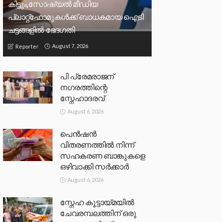
കിട്ടും,സോഷ്യല്‍ മീഡിയ
പ്ലാറ്റ്‌ഫോമുകള്‍ക്ക് ബാധകമായ ഐടി
ചട്ടങ്ങളില്‍ ഭേദഗതി
August 7, 2026
Reporter
പി പ്രേമരാജന്
നഗരത്തിന്റെ
സ്നേഹാദരവ്
August 6, 2026
പെൻഷൻ
വിതരണത്തിൽ നിന്ന്
സഹകരണ ബാങ്കുകളെ
ഒഴിവാക്കി സർക്കാർ
August 6, 2026
സ്നേഹ കൂട്ടായ്മയിൽ
ചേവരമ്പലത്തിന് ഒരു