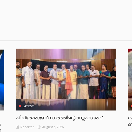
LATEST
പി പ്രേമരാജന് നഗരത്തിന്റെ സ്നേഹാദരവ്
പ
‍
ബ
August 6, 2026
Reporter
ി