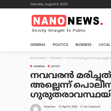
Saturday, August 8, 2026
GENERAL
POLITICS
BUSINESS
LOCAL
Nano News
>
General
>
നവവരൻ മരിച്ചത് ഫോട്ടോഷൂട്ട
GENERAL
LATEST
നവവരൻ മരിച്ചത് 
അല്ലെന്ന് പൊലീസ്
ഗുരുതരാവസ്ഥയ
April 4, 2022
No Comment
Reporter