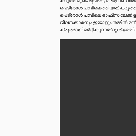
കറുത്ത മുഖം മൂടിയിട്ട ഒരാളാണ് അ
പെട്രോൾ പമ്പിലെത്തിയത്. കറുത്
പെട്രോൾ പമ്പിലെ ഓഫീസിലേക്ക് ഇട
ജീവനക്കാരനും ഇയാളും തമ്മിൽ മൽപ
ക്രൂരമായി മർദ്ദിക്കുന്നത് ദൃശ്യത്