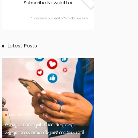
Subscribe Newsletter
Receive our editor's picks weekly
Latest Posts
LATEST
ലക്കും ലഗാനുമില്ലാതെ എഐ
എടുത്ത് ഉപയോഗിച്ചാല്‍ നല്ല പണി