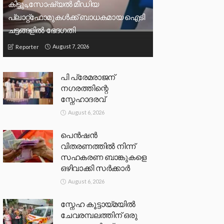
കിട്ടും,സോഷ്യല്‍ മീഡിയ
പ്ലാറ്റ്‌ഫോമുകള്‍ക്ക് ബാധകമായ ഐടി
ചട്ടങ്ങളില്‍ ഭേദഗതി
August 7, 2026
Reporter
പി പ്രേമരാജന്
നഗരത്തിന്റെ
സ്നേഹാദരവ്
August 6, 2026
പെൻഷൻ
വിതരണത്തിൽ നിന്ന്
സഹകരണ ബാങ്കുകളെ
ഒഴിവാക്കി സർക്കാർ
August 6, 2026
സ്നേഹ കൂട്ടായ്മയിൽ
ചേവരമ്പലത്തിന് ഒരു