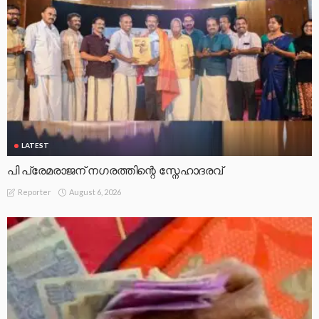
LATEST
പി പ്രേമരാജന് നഗരത്തിന്റെ സ്നേഹാദരവ്
August 6, 2026
Reporter