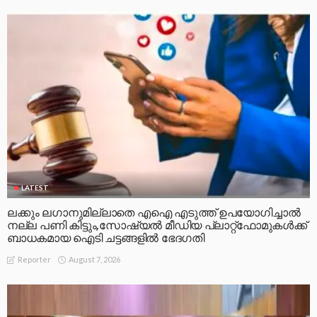
LATEST
ലക്കും ലഗാനുമില്ലാതെ എഐ എടുത്ത് ഉപയോഗിച്ചാല്‍
നല്ല പണി കിട്ടും,സോഷ്യല്‍ മീഡിയ പ്ലാറ്റ്‌ഫോമുകള്‍ക്ക്
ബാധകമായ ഐടി ചട്ടങ്ങളില്‍ ഭേദഗതി
August 7, 2026
Reporter