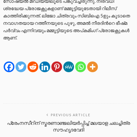
സോഷ്യല്‍ മീഡിയയിലൂടെ പങ്കുവച്ചിരുന്നു. നിരവധി
ശ്രദ്ധേയ പ്രോജക്റ്റുകളാണ് മമ്മൂട്ടിയുടേതായി റിലീസ്
കാത്തിരിക്കുന്നത്. ലിജോ ചിത്രവും സിബിഐ 5ഉും കൂടാതെ
നവാഗതയായ റത്തീനയുടെ പുഴു, അമല്‍ നീരദിന്‍റെ ഭീഷ്‍മ
പര്‍വ്വം എന്നിവയും മമ്മൂട്ടിയുടെ അപ്‍കമിംഗ് പ്രോജക്റ്റുകള്‍
ആണ്.
PREVIOUS ARTICLE
പ്രേംനസീറിന് സ്മരണാഞ്ജലിയർപ്പിച്ച് മലയാള ചലച്ചിത്ര
സൗഹൃദവേദി