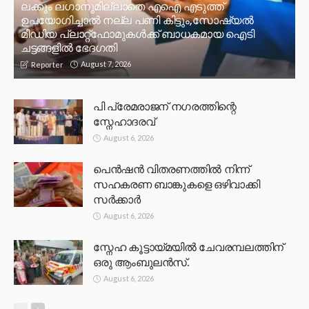
ലക്കും ലഗാനുമില്ലാതെ എഐ എടുത്ത്
ഉപയോഗിച്ചാല്‍ നല്ല പണി കിട്ടും,സോഷ്യല്‍
മീഡിയ പ്ലാറ്റ്‌ഫോമുകള്‍ക്ക് ബാധകമായ ഐടി
ചട്ടങ്ങളില്‍ ഭേദഗതി
August 7, 2026
Reporter
പി പ്രേമരാജന് നഗരത്തിന്റെ
സ്നേഹാദരവ്
August 6, 2026
പെൻഷൻ വിതരണത്തിൽ നിന്ന്
സഹകരണ ബാങ്കുകളെ ഒഴിവാക്കി
സർക്കാർ
August 6, 2026
സ്നേഹ കൂട്ടായ്മയിൽ ചേവരമ്പലത്തിന്
ഒരു ആംബുലൻസ്.
August 6, 2026