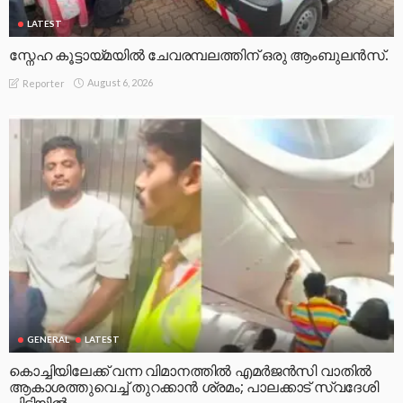
LATEST
സ്നേഹ കൂട്ടായ്മയിൽ ചേവരമ്പലത്തിന് ഒരു ആംബുലൻസ്.
August 6, 2026
Reporter
GENERAL
LATEST
കൊച്ചിയിലേക്ക് വന്ന വിമാനത്തിൽ എമർജൻസി വാതിൽ
ആകാശത്തുവെച്ച് തുറക്കാൻ ശ്രമം; പാലക്കാട് സ്വദേശി