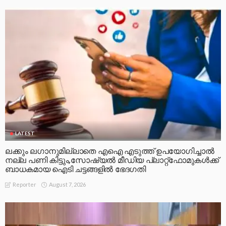
LATEST
ലക്കും ലഗാനുമില്ലാതെ എഐ എടുത്ത് ഉപയോഗിച്ചാല്‍
നല്ല പണി കിട്ടും,സോഷ്യല്‍ മീഡിയ പ്ലാറ്റ്‌ഫോമുകള്‍ക്ക്
ബാധകമായ ഐടി ചട്ടങ്ങളില്‍ ഭേദഗതി
August 7, 2026
Reporter