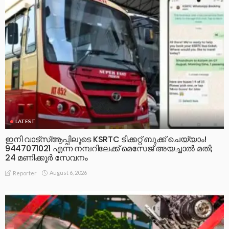
LATEST
ഇനി വാട്‌സ്ആപ്പിലൂടെ KSRTC ടിക്കറ്റ് ബുക്ക് ചെയ്യാം!
9447071021 എന്ന നമ്പറിലേക്ക് മെസേജ് അയച്ചാൽ മതി;
24 മണിക്കൂർ സേവനം
August 6, 2026
Reporter