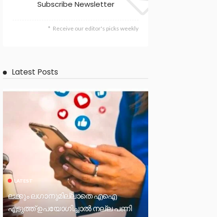
Subscribe Newsletter
Receive our editor's picks weekly
Latest Posts
LATEST
ലക്കും ലഗാനുമില്ലാതെ എഐ
എടുത്ത് ഉപയോഗിച്ചാല്‍ നല്ല പണി