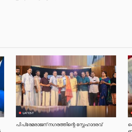
LATEST
പി പ്രേമരാജന് നഗരത്തിന്റെ സ്നേഹാദരവ്
പ
‍
ബ