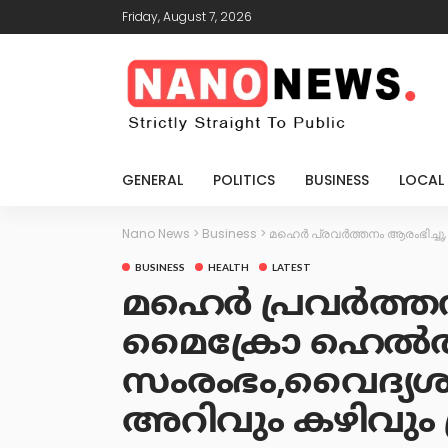
Friday, August 7, 2026
GENERAL
POLITICS
BUSINESS
LOCAL
Nano News
>
Business
>
മഹെര്‍ പ്രവര്‍ത്തനം ആരംഭിച്
BUSINESS
HEALTH
LATEST
മഹെര്‍ പ്രവര്‍ത്
മൈക്രോ ഹെല്‍ത്ത
സംരംഭം,വൈദ്യശ
അറിവും കഴിവും 