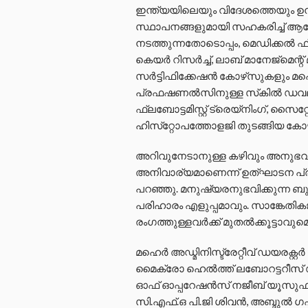
ഇന്ത്യയിലെയും വിദേശത്തെയും ഉന
സ്ഥാപനങ്ങളുമായി സഹകരിച്ച് ആ
നടത്തുന്നതോടൊപ്പം, മെഡിക്കല്‍ ഫ
കെയര്‍ റിസര്‍ച്ച്, ലാബ് മാനേജ്‌
സര്‍ട്ടിഫിക്കേഷന്‍ കോഴ്‌സുകളും മ
പ്രഫഷണല്‍സിനുള്ള സ്‌കില്‍ ഡവലപ്‌മ
ഫ്ലബോട്ടമിസ്റ്റ് ട്രെയ്‌നിംഗ്, സൈറ
ഹിസ്‌റ്റോപത്തോളജി തുടങ്ങിയ കോഴ
അറിവുനേടാനുള്ള കഴിവും അനുഭവസ
അനിവാര്യമാണെന്ന് ഉത്ഘാടന പ്രസം
പറഞ്ഞു. മനുഷ്യരനുഭവിക്കുന്ന ബുദ്ധിമ
പരിഹാരം എളുപ്പമാവും. സാങ്കേതി
രംഗത്തുള്ളവര്‍ക്ക് മുതല്‍ക്കൂട്ടാവുമ
മഹെര്‍ അഡ്മിനിസ്ട്രേറ്റീവ് ഡയരക്റ്റ
മൈക്രോ ഹെല്‍ത്ത് ലബോറട്ടറീസ് ഡയര
ഓഫ് ഓപ്പറേഷൻസ് നജീബ് യൂസുഫ
സി.എഫ്.ഒ പി.ജി ശിവന്‍, അബ്ദുൽ ഗ