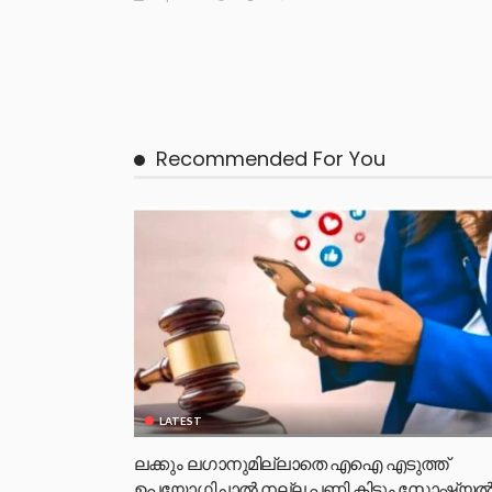
Recommended For You
LATEST
ലക്കും ലഗാനുമില്ലാതെ എഐ എടുത്ത്
ഉപയോഗിച്ചാല്‍ നല്ല പണി കിട്ടും,സോഷ്യല്