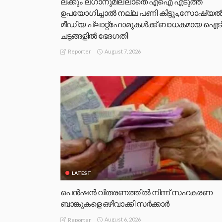
ലക്കും ലഗാനുമില്ലാതെ എഐ എടുത്ത്
ഉപയോഗിച്ചാല്‍ നല്ല പണി കിട്ടും,സോഷ്യല്
മീഡിയ പ്ലാറ്റ്‌ഫോമുകള്‍ക്ക് ബാധകമായ ഐട
ചട്ടങ്ങളില്‍ ഭേദഗതി
August 7, 2026
Reporter
LATEST
പെൻഷൻ വിതരണത്തിൽ നിന്ന് സഹകരണ
ബാങ്കുകളെ ഒഴിവാക്കി സർക്കാർ
August 6, 2026
Reporter