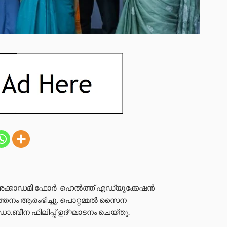
ക്കാഡമി ഫോർ ‍ ഹെല്‍ത്ത് എഡ്യുക്കേഷന്‍
‍ത്തനം ആരംഭിച്ചു. പൊറ്റമ്മല്‍ സൈന
 ഡോ.ബീന ഫിലിപ്പ് ഉദ്ഘാടനം ചെയ്തു.