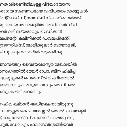
്നത ശ്രേണിയിലുള്ള വിദ്യാഭ്യാസ
രോഗ്യ സംബന്ധമായ വിവിധതരം കോഴ്സുകൾ
്രന്റ് ഓഫീസ്, ബേസിക്‌സ് ഓഫ് ഹെല്‍ത്ത്
മെന്റ് മുതലായ മേഖലകളിൽ അഡ്വാന്‍സ്ഡ്
ഹെർ വഴി ലഭ്യമാവും. മെഡിക്കല്‍
െന്റ്, ക്ലിനിക്കല്‍ ഡവലപ്‌മെന്റ്,
്റോജനറ്റിക്‌സ്, മോളിക്കുലാര്‍ ബയോളജി,
്‌സുകളും മഹെറില്‍ ആരംഭിക്കും.
മ്പത്തും വൈദ്യശാസ്ത്ര മേഖലയില്‍
ഗത്തില്‍ മേയര്‍ ഡോ. ബീന ഫിലിപ്പ്
ുട്ടുകള്‍ പെട്ടെന്ന് തിരിച്ചറിഞ്ഞാല്‍
കജ്ഞാനവും അനുഭവങ്ങളും മെഡിക്കല്‍
െന്നും മേയര്‍ പറഞ്ഞു.
ര്‍ റഫീഖ് കമ്രാന്‍ അധ്യക്ഷനായിരുന്നു.
ക്റ്റര്‍ കെ.പി അബ്ദുല്‍ ജമാല്‍, ഡയരക്ടർ
്, ഓപ്പറേഷൻസ് മാനേജർ ഷൈജു സി,
ഫൂര്‍, ഡോ. എം. ഫവാസ് തുടങ്ങിയവര്‍