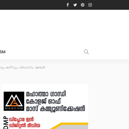
ISM
വും കഴിവും പ്രധാനം: മേയർ