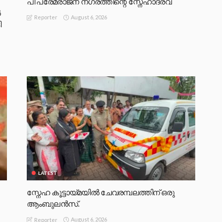
പി പ്രേമരാജന് നഗരത്തിന്റെ സ്നേഹാദരവ്
‍
August 6, 2026
Reporter
ി
LATEST
സ്നേഹ കൂട്ടായ്മയിൽ ചേവരമ്പലത്തിന് ഒരു
ആംബുലൻസ്.
August 6, 2026
Reporter