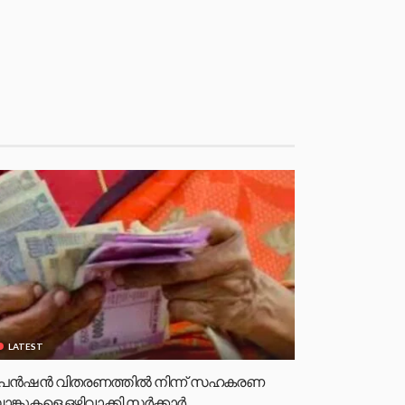
LATEST
െൻഷൻ വിതരണത്തിൽ നിന്ന് സഹകരണ
ാങ്കുകളെ ഒഴിവാക്കി സർക്കാർ