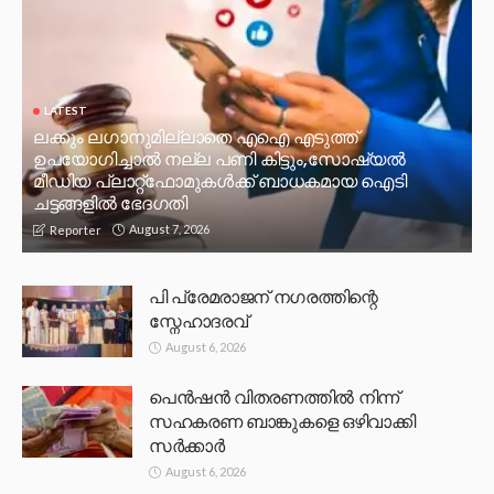
LATEST
ലക്കും ലഗാനുമില്ലാതെ എഐ എടുത്ത്
ഉപയോഗിച്ചാല്‍ നല്ല പണി കിട്ടും,സോഷ്യല്‍
മീഡിയ പ്ലാറ്റ്‌ഫോമുകള്‍ക്ക് ബാധകമായ ഐടി
ചട്ടങ്ങളില്‍ ഭേദഗതി
August 7, 2026
Reporter
പി പ്രേമരാജന് നഗരത്തിന്റെ
സ്നേഹാദരവ്
August 6, 2026
പെൻഷൻ വിതരണത്തിൽ നിന്ന്
സഹകരണ ബാങ്കുകളെ ഒഴിവാക്കി
സർക്കാർ
August 6, 2026