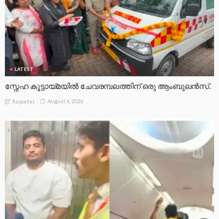
LATEST
സ്നേഹ കൂട്ടായ്മയിൽ ചേവരമ്പലത്തിന് ഒരു ആംബുലൻസ്.
August 6, 2026
Reporter