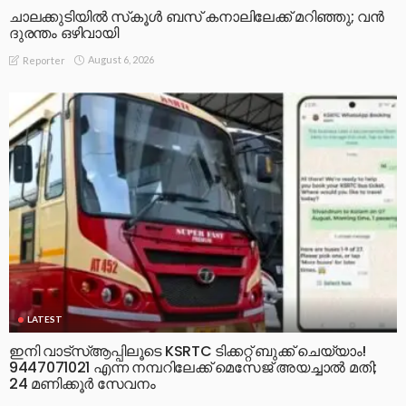
ചാലക്കുടിയിൽ സ്‌കൂൾ ബസ് കനാലിലേക്ക് മറിഞ്ഞു; വൻ
ദുരന്തം ഒഴിവായി
August 6, 2026
Reporter
LATEST
ഇനി വാട്‌സ്ആപ്പിലൂടെ KSRTC ടിക്കറ്റ് ബുക്ക് ചെയ്യാം!
9447071021 എന്ന നമ്പറിലേക്ക് മെസേജ് അയച്ചാൽ മതി;
24 മണിക്കൂർ സേവനം