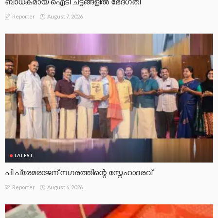
ബാധകമായ ഐടി ചട്ടങ്ങളില്‍ ഭേദഗതി
August 7, 2026
Reporter
LATEST
പി പ്രേമരാജന് നഗരത്തിന്റെ സ്നേഹാദരവ്
August 6, 2026
Reporter