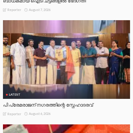
ബാധകമായ ഐടി ചട്ടങ്ങളില്‍ ഭേദഗതി
August 7, 2026
Reporter
LATEST
പി പ്രേമരാജന് നഗരത്തിന്റെ സ്നേഹാദരവ്
August 6, 2026
Reporter