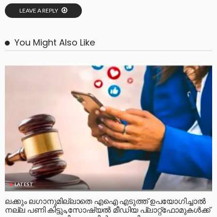
LEAVE A REPLY
You Might Also Like
LATEST
ലക്കും ലഗാനുമില്ലാതെ എഐ എടുത്ത് ഉപയോഗിച്ചാല്‍
നല്ല പണി കിട്ടും,സോഷ്യല്‍ മീഡിയ പ്ലാറ്റ്‌ഫോമുകള്‍ക്ക്