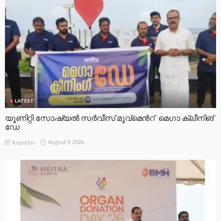
LATEST
യൂണിറ്റി സോഷ്യൽ സർവീസ് മൂവ്മെൻറ് മെഗാ ക്ലീനിങ്
ഡേ
August 9, 2026
Reporter