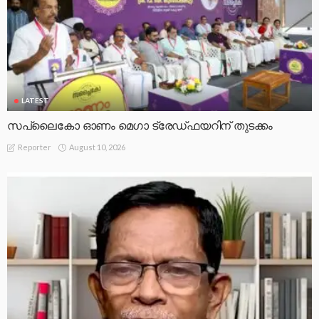
LATEST
സപ്ലൈകോ ഓണം മെഗാ ട്രേഡ്ഫയറിന് തുടക്കം
August 10, 2026
Reporter