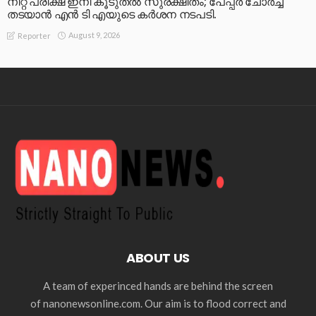
നീറ്റ് പരീക്ഷ ഇനി കൂടുതൽ സുരക്ഷിതം; പേപ്പർ ചോർച്ച
തടയാൻ എൻ ടി എയുടെ കർശന നടപടി.
August 9, 2026
Reporter
ABOUT US
A team of experinced hands are behind the screen
of nanonewsonline.com. Our aim is to flood correct and