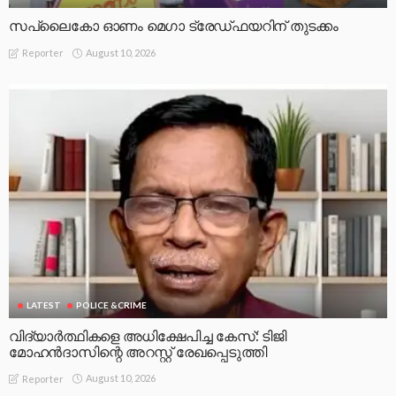
സപ്ലൈകോ ഓണം മെഗാ ട്രേഡ്ഫയറിന് തുടക്കം
August 10, 2026
Reporter
LATEST
POLICE &CRIME
വിദ്യാർത്ഥികളെ അധിക്ഷേപിച്ച കേസ്: ടിജി
മോഹൻദാസിന്റെ അറസ്റ്റ് രേഖപ്പെടുത്തി
August 10, 2026
Reporter