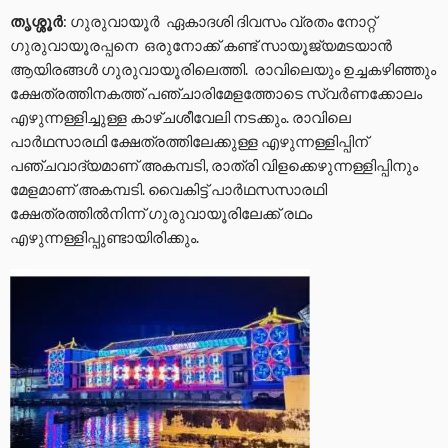
തൃശ്ശൂർ
: ഗുരുവായൂർ ഏകാദശി ദിവസം വ്രതം നോറ്റ്
ഗുരുവായൂരപ്പനെ ഒരുനോക്ക് കണ്ട് സായൂജ്യമടയാൻ
ആയിരങ്ങൾ ഗുരുവായൂരിലെത്തി. രാവിലെയും ഉച്ചകഴിഞ്ഞും
ക്ഷേത്രത്തിനകത്ത് പഞ്ചാരിമേളത്തോടെ സ്വർണക്കോലം
എഴുന്നള്ളിച്ചുള്ള കാഴ്ചശീവേലി നടക്കും. രാവിലെ
പാർഥസാരഥി ക്ഷേത്രത്തിലേക്കുള്ള എഴുന്നള്ളിപ്പിന്
പഞ്ചവാദ്യമാണ് അകമ്പടി, രാത്രി വിളക്കെഴുന്നള്ളിപ്പിനും
മേളമാണ് അകമ്പടി. വൈകിട്ട് പാർഥസസാരഥി
ക്ഷേത്രത്തിൽനിന്ന് ഗുരുവായൂരിലേക്ക് രഥം
എഴുന്നള്ളിപ്പുണ്ടായിരിക്കും.