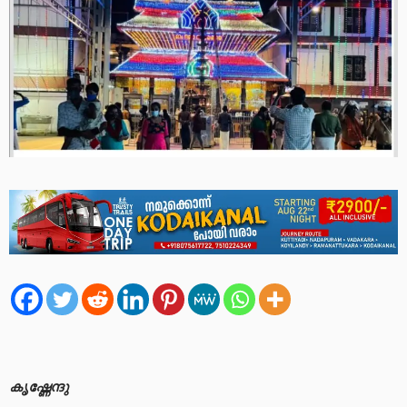
കൃഷ്ണേന്ദു