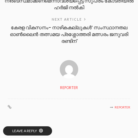
നിർബന്ധമാക്കണമെന്നാവശ്യപ്പെട്ട് സുപ്രീം കോടതിയിൽ
ഹർജി നൽകി
NEXT ARTICLE
കേരള വികസനം- നാഴികകല്ലുകൾ’ സംസ്ഥാനതല
ഓൺലൈൻ തത്സമയ പ്രശ്നോത്തരി മത്സരം ജനുവരി
രണ്ടിന്
REPORTER
REPORTER
LEAVE A REPLY