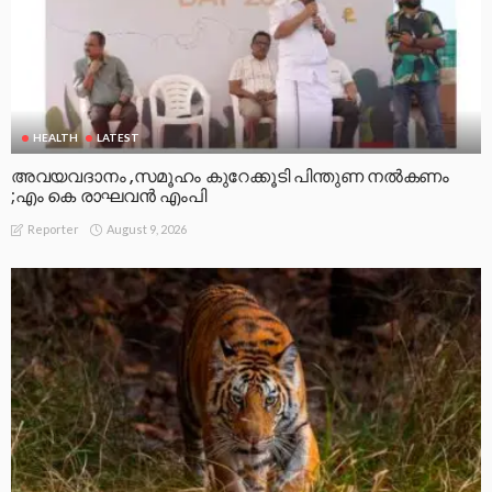
HEALTH
LATEST
അവയവദാനം ,സമൂഹം കുറേക്കൂടി പിന്തുണ നൽകണം
;എം കെ രാഘവൻ എംപി
August 9, 2026
Reporter