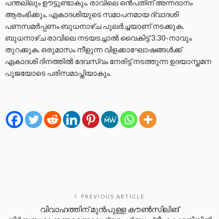
പന്തലിലും ഊട്ടുണ്ടാകും. രാവിലെ ഒൻപതിന് അന്നദാനം
ആരംഭിക്കും. ഏകാദശിയുടെ സമാപനമായ ദ്വാദശി
പണസമർപ്പണം ബുധനാഴ്ച പുലർച്ചയാണ് നടക്കുക.
ബുധനാഴ്ച രാവിലെ നടയടച്ചാൽ വൈകിട്ട് 3.30-നാവും
തുറക്കുക. ഒരുമാസം നീളുന്ന വിളക്കാഘോഷങ്ങൾക്ക്
ഏകാദശി ദിനത്തിൽ ദേവസ്വം നേരിട്ട് നടത്തുന്ന ഉദയാസ്തമന
പൂജയോടെ പരിസമാപ്തിയാകും.
PREVIOUS ARTICLE
വിവാഹത്തിന് മുൻപുള്ള കൗൺസിലിങ്