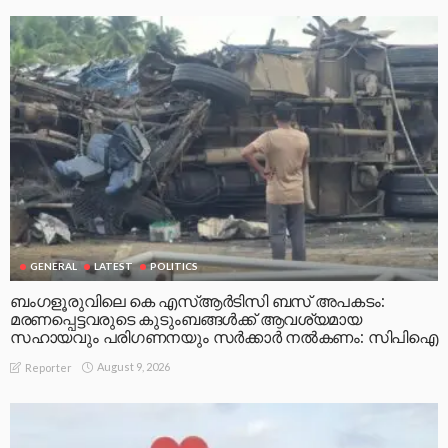
GENERAL
LATEST
POLITICS
ബംഗളൂരുവിലെ കെ എസ്ആർടിസി ബസ് അപകടം:
മരണപ്പെട്ടവരുടെ കുടുംബങ്ങൾക്ക് ആവശ്യമായ
സഹായവും പരിഗണനയും സർക്കാർ നൽകണം: സിപിഐ
August 9, 2026
Reporter