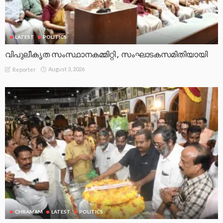
LATEST
POLITICS
വിപുലീകൃത സംസ്ഥാനകമ്മിറ്റി , സംഘാടകസമിതിയായി
August 3, 2026
Reporter
CHRAMAM
LATEST
POLITICS