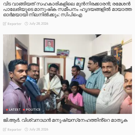
വിട വാങ്ങിയത് സഹകാരികളിലെ മുൻനിരക്കാരൻ; രമേശൻ
പാലേരിയുടെ മാനുഷിക സമീപനം ഹൃദയങ്ങളിൽ മായാത്ത
ഓർമയായി നിലനിൽക്കും: സിപിഐ
July 28, 2026
Reporter
LATEST
POLITICS
ജി.ആർ. വിശ്വനാഥൻ മനുഷ്യസ്‌നേഹത്തിൻ്റെ മാതൃക
July 28, 2026
Reporter