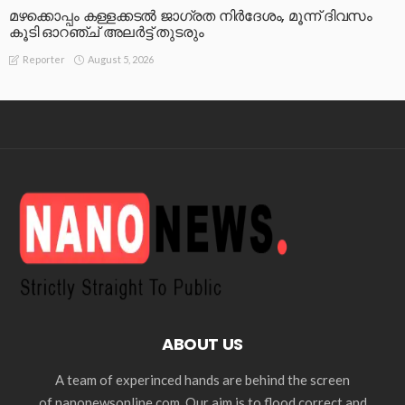
മഴക്കൊപ്പം കള്ളക്കടൽ ജാഗ്രത നിർദേശം, മൂന്ന് ദിവസം
കൂടി ഓറഞ്ച് അലർട്ട് തുടരും
August 5, 2026
Reporter
ABOUT US
A team of experinced hands are behind the screen
of nanonewsonline.com. Our aim is to flood correct and