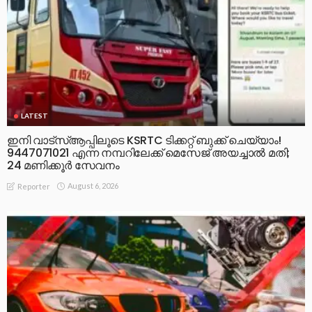
LATEST
ഇനി വാട്‌സ്ആപ്പിലൂടെ KSRTC ടിക്കറ്റ് ബുക്ക് ചെയ്യാം!
9447071021 എന്ന നമ്പറിലേക്ക് മെസേജ് അയച്ചാൽ മതി;
24 മണിക്കൂർ സേവനം
August 6, 2026
Reporter