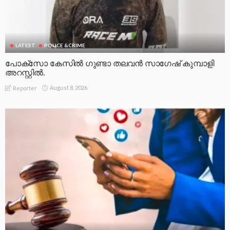
LATEST
POLICE &CRIME
പോക്സോ കേസിൽ ഗുണ്ടാ തലവൻ സാഗേഷ് കുമ്പാളി
അറസ്റ്റിൽ.
August 8, 2026
Reporter