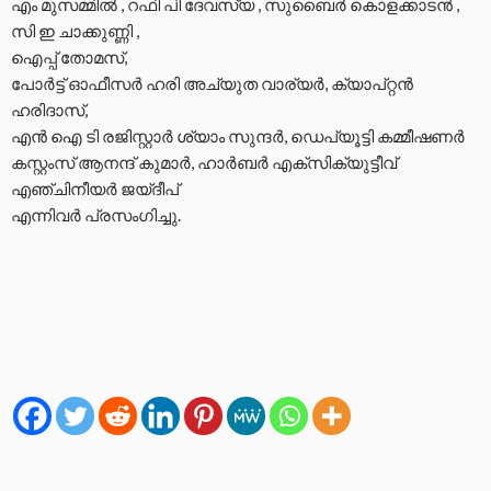
എം മുസമ്മിൽ , റഫി പി ദേവസ്യ , സുബൈർ കൊളക്കാടൻ ,
സി ഇ ചാക്കുണ്ണി ,
ഐപ്പ് തോമസ്,
പോർട്ട്‌ ഓഫീസർ ഹരി അച്യുത വാര്യർ, ക്യാപ്റ്റൻ
ഹരിദാസ്,
എൻ ഐ ടി രജിസ്റ്റാർ ശ്യാം സുന്ദർ, ഡെപ്യൂട്ടി കമ്മീഷണർ
കസ്റ്റംസ് ആനന്ദ് കുമാർ, ഹാർബർ എക്സിക്യുട്ടീവ്
എഞ്ചിനീയർ ജയ്ദീപ്
എന്നിവർ പ്രസംഗിച്ചു.