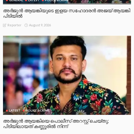
GENERAL
LATEST
POLICE &CRIME
അർജുൻ ആയങ്കിയുടെ ഇളയ സഹോദരൻ അജയ് ആയങ്കി
പിടിയിൽ
August 9, 2026
Reporter
LATEST
POLICE &CRIME
അർജുൻ ആയങ്കിയെ പൊലീസ് അറസ്റ്റ് ചെയ്‌തു;
പിടിയിലായത് കണ്ണൂരിൽ നിന്ന്