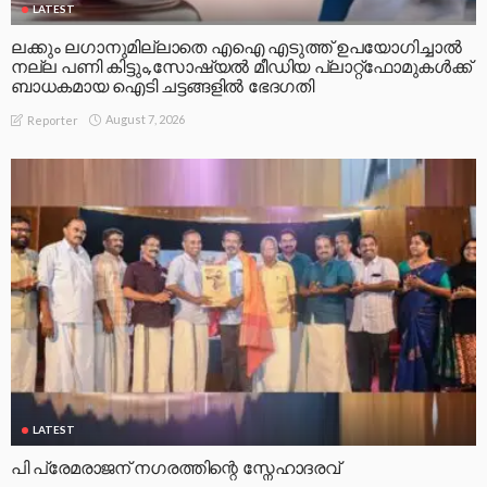
LATEST
ലക്കും ലഗാനുമില്ലാതെ എഐ എടുത്ത് ഉപയോഗിച്ചാല്‍
നല്ല പണി കിട്ടും,സോഷ്യല്‍ മീഡിയ പ്ലാറ്റ്‌ഫോമുകള്‍ക്ക്
ബാധകമായ ഐടി ചട്ടങ്ങളില്‍ ഭേദഗതി
August 7, 2026
Reporter
LATEST
പി പ്രേമരാജന് നഗരത്തിന്റെ സ്നേഹാദരവ്