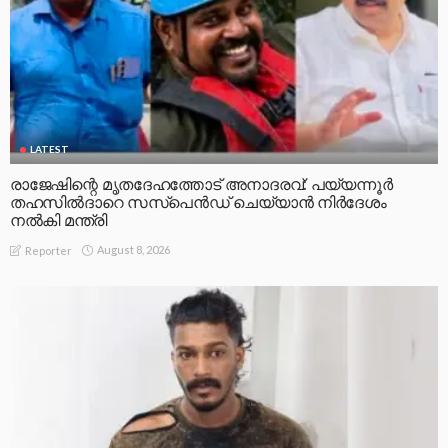
LATEST
രാജേഷിന്റെ മൃതദേഹത്തോട് അനാദരവ്: പയ്യന്നൂർ
തഹസിൽദാറെ സസ്പെൻഡ് ചെയ്യാൻ നിർദേശം
നൽകി മന്ത്രി
August 8, 2026
Reporter