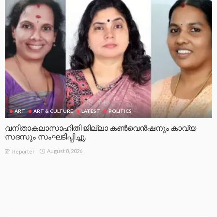
ART
ART & CULTURE
LATEST
POLITICS
വനിതാകലാസാഹിതി ജില്ലാ കൺവെൻഷനും കാവ്യ
സദസും സംഘടിപ്പിച്ചു.
August 8, 2026
Reporter