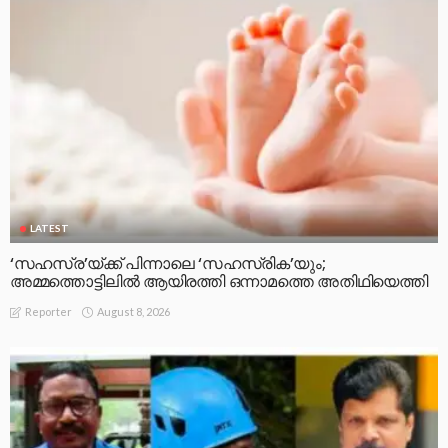
LATEST
‘സഹസ്ര’യ്ക്ക് പിന്നാലെ ‘സഹസ്രിക’യും;
അമ്മത്തൊട്ടിലിൽ ആയിരത്തി ഒന്നാമത്തെ അതിഥിയെത്തി
August 8, 2026
Reporter