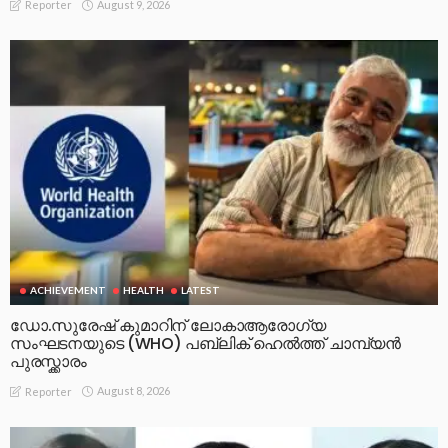
August 9, 2026
Reporter
ACHIEVEMENT
HEALTH
LATEST
ഡോ.സുരേഷ് കുമാറിന് ലോകാആരോഗ്യ
സംഘടനയുടെ (WHO) പബ്ലിക് ഹെൽത്ത് ചാമ്പ്യൻ
പുരസ്ക്കാരം
August 8, 2026
Reporter