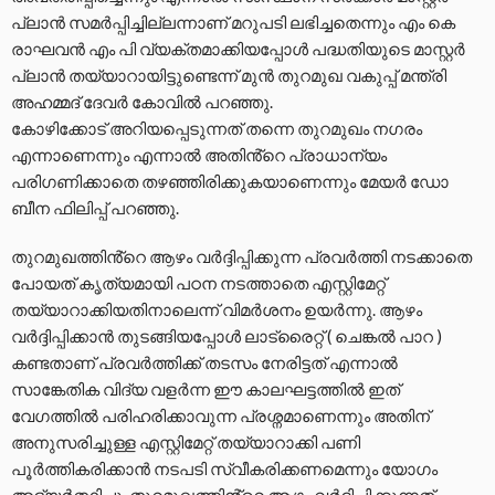
പ്ലാൻ സമർപ്പിച്ചില്ലന്നാണ് മറുപടി ലഭിച്ചതെന്നും എം കെ
രാഘവൻ എം പി വ്യക്തമാക്കിയപ്പോൾ പദ്ധതിയുടെ മാസ്റ്റർ
പ്ലാൻ തയ്യാറായിട്ടുണ്ടെന്ന് മുൻ തുറമുഖ വകുപ്പ് മന്ത്രി
അഹമ്മദ് ദേവർ കോവിൽ പറഞ്ഞു.
കോഴിക്കോട് അറിയപ്പെടുന്നത് തന്നെ തുറമുഖം നഗരം
എന്നാണെന്നും എന്നാൽ അതിൻ്റെ പ്രാധാന്യം
പരിഗണിക്കാതെ തഴഞ്ഞിരിക്കുകയാണെന്നും മേയർ ഡോ
ബീന ഫിലിപ്പ് പറഞ്ഞു.
തുറമുഖത്തിൻ്റെ ആഴം വർദ്ദിപ്പിക്കുന്ന പ്രവർത്തി നടക്കാതെ
പോയത് കൃത്യമായി പഠന നടത്താതെ എസ്റ്റിമേറ്റ്
തയ്യാറാക്കിയതിനാലെന്ന് വിമർശനം ഉയർന്നു. ആഴം
വർദ്ദിപ്പിക്കാൻ തുടങ്ങിയപ്പോൾ ലാട്രൈറ്റ് ( ചെങ്കൽ പാറ )
കണ്ടതാണ് പ്രവർത്തിക്ക് തടസം നേരിട്ടത് എന്നാൽ
സാങ്കേതിക വിദ്യ വളർന്ന ഈ കാലഘട്ടത്തിൽ ഇത്
വേഗത്തിൽ പരിഹരിക്കാവുന്ന പ്രശ്നമാണെന്നും അതിന്
അനുസരിച്ചുള്ള എസ്റ്റിമേറ്റ് തയ്യാറാക്കി പണി
പൂർത്തികരിക്കാൻ നടപടി സ്വീകരിക്കണമെന്നും യോഗം
അഭ്യർത്ഥിച്ചു. തുറമുഖത്തിൻ്റെ ആഴം വർദ്ദിപ്പിക്കുന്നത്