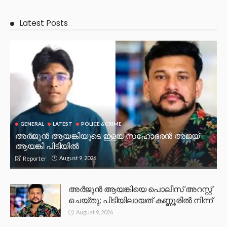
Latest Posts
GENERAL
LATEST
POLICE &CRIME
അർജുൻ ആയങ്കിയുടെ ഇളയ സഹോദരൻ അജയ്
ആയങ്കി പിടിയിൽ
August 9, 2026
Reporter
അർജുൻ ആയങ്കിയെ പൊലീസ് അറസ്റ്റ്
ചെയ്‌തു; പിടിയിലായത് കണ്ണൂരിൽ നിന്ന്
August 9, 2026