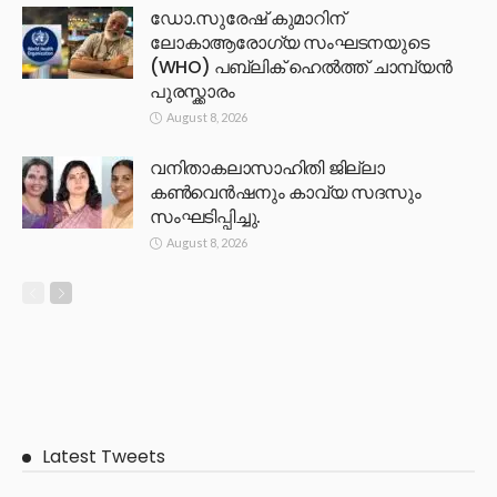
ഡോ.സുരേഷ് കുമാറിന്
ലോകാആരോഗ്യ സംഘടനയുടെ
(WHO) പബ്ലിക് ഹെൽത്ത് ചാമ്പ്യൻ
പുരസ്ക്കാരം
August 8, 2026
വനിതാകലാസാഹിതി ജില്ലാ
കൺവെൻഷനും കാവ്യ സദസും
സംഘടിപ്പിച്ചു.
August 8, 2026
Latest Tweets