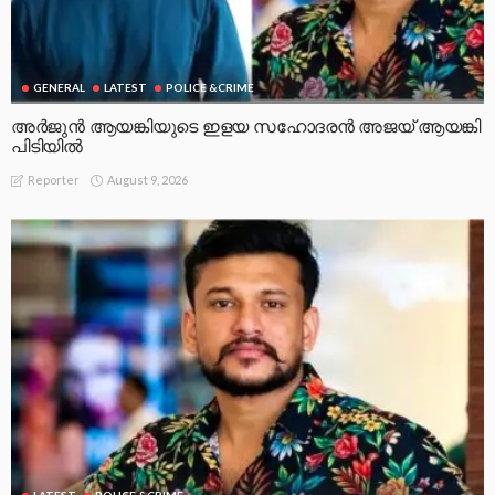
GENERAL
LATEST
POLICE &CRIME
അർജുൻ ആയങ്കിയുടെ ഇളയ സഹോദരൻ അജയ് ആയങ്കി
പിടിയിൽ
August 9, 2026
Reporter
LATEST
POLICE &CRIME