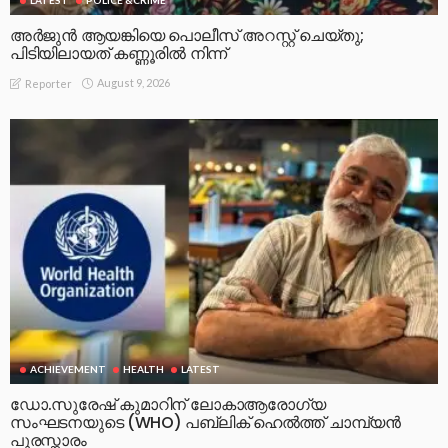
അർജുൻ ആയങ്കിയെ പൊലീസ് അറസ്റ്റ് ചെയ്‌തു;
പിടിയിലായത് കണ്ണൂരിൽ നിന്ന്
August 9, 2026
Reporter
ACHIEVEMENT
HEALTH
LATEST
ഡോ.സുരേഷ് കുമാറിന് ലോകാആരോഗ്യ
സംഘടനയുടെ (WHO) പബ്ലിക് ഹെൽത്ത് ചാമ്പ്യൻ
പുരസ്ക്കാരം