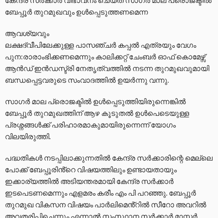
ബേപ്പൂർ തുറമുഖവും ഉൾപ്പെടുത്തണമെന്ന
ആവശ്യവും
ലക്ഷദ്വീപിലേക്കുള്ള പാസഞ്ചർ കപ്പൽ എത്രയും വേഗം
പുന:രാരാംഭിക്കണമെന്നും കാലിക്കറ്റ് ചേംബർ ഓഫ് കൊമേഴ്സ്
ആൻഡ് ഇൻഡസ്ട്രി നേതൃത്വത്തിൽ നടന്ന തുറമുഖവുമായി
ബന്ധപ്പെട്ടവരുടെ സംവാദത്തിൽ ഉയർന്നു വന്നു.
സാഗർ മാല പ്രൊജക്ടിൽ ഉൾപ്പെടുത്തിയിരുന്നെങ്കിൽ
ബേപ്പൂർ തുറമുഖത്തിന് ആഴ കൂടുതൽ ഉൾപെടെയുള്ള
പ്രശ്നങ്ങൾക്ക് പരിഹാരമാകുമായിരുന്നെന്ന് യോഗം
വിലയിരുത്തി.
പദ്ധതികൾ നടപ്പിലാക്കുന്നതിൽ കേന്ദ്ര സർക്കാരിന്റെ മെല്ലെ
പോക്ക് ബേപ്പൂരിൻ്റെ വിഷയത്തിലും ഉണ്ടായതായും
ഇക്കാര്യത്തിൽ അടിയന്തരമായി കേന്ദ്ര സർക്കാർ
ഇടപെടണമെന്നും എളമരം കരീം എം പി പറഞ്ഞു. ബേപ്പൂർ
തുറമുഖ വികസന വിഷയം പാർലിമെൻ്റിൽ സീറോ അവറിൽ
അവതരിപ്പിച്ചെന്നും എന്നാൽ സംസ്ഥാന സർക്കാർ മാസ്റ്റർ