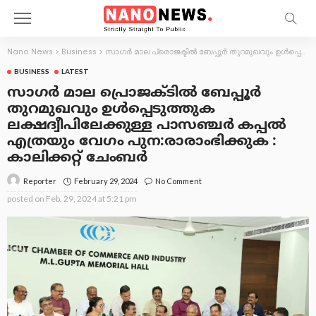
Nano News
>
Business
>
സാഗർ മാല പ്രൊജക്ടിൽ ബേപ്പൂർ തുറമുഖവും ഉൾപ്പെടുത്തുക ലക്ഷദ്വീപിലേക്കുള്ള പാസഞ്ചർ കപ്പൽ എത്രയും വേഗം പുന:രാരാംഭിക്കുക : കാലിക്കറ്റ് ചേംബർ
BUSINESS
LATEST
സാഗർ മാല പ്രൊജക്ടിൽ ബേപ്പൂർ
തുറമുഖവും ഉൾപ്പെടുത്തുക
ലക്ഷദ്വീപിലേക്കുള്ള പാസഞ്ചർ കപ്പൽ
എത്രയും വേഗം പുന:രാരാംഭിക്കുക :
കാലിക്കറ്റ് ചേംബർ
February 29, 2024
No Comment
Reporter
posted on
Feb. 29, 2024 at 5:21 pm