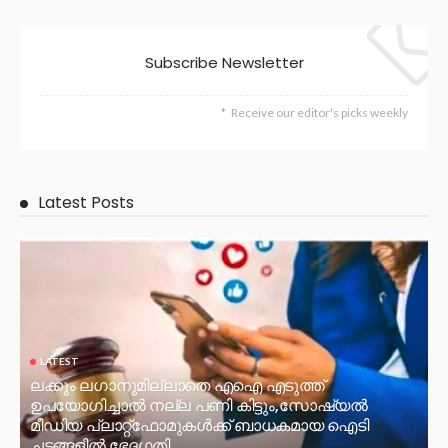
Subscribe Newsletter
Receive our editor's picks weekly
Latest Posts
LATEST
ലക്കും ലഗാനുമില്ലാതെ എഐ എടുത്ത്
ഉപയോഗിച്ചാല്‍ നല്ല പണി കിട്ടും,സോഷ്യല്‍
മീഡിയ പ്ലാറ്റ്‌ഫോമുകള്‍ക്ക് ബാധകമായ ഐടി
ചട്ടങ്ങളില്‍ ഭേദഗതി