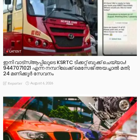
LATEST
ഇനി വാട്‌സ്ആപ്പിലൂടെ KSRTC ടിക്കറ്റ് ബുക്ക് ചെയ്യാം!
9447071021 എന്ന നമ്പറിലേക്ക് മെസേജ് അയച്ചാൽ മതി;
24 മണിക്കൂർ സേവനം
August 6, 2026
Reporter