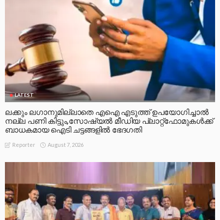
LATEST
ലക്കും ലഗാനുമില്ലാതെ എഐ എടുത്ത് ഉപയോഗിച്ചാല്‍
നല്ല പണി കിട്ടും,സോഷ്യല്‍ മീഡിയ പ്ലാറ്റ്‌ഫോമുകള്‍ക്ക്
ബാധകമായ ഐടി ചട്ടങ്ങളില്‍ ഭേദഗതി
August 7, 2026
Reporter