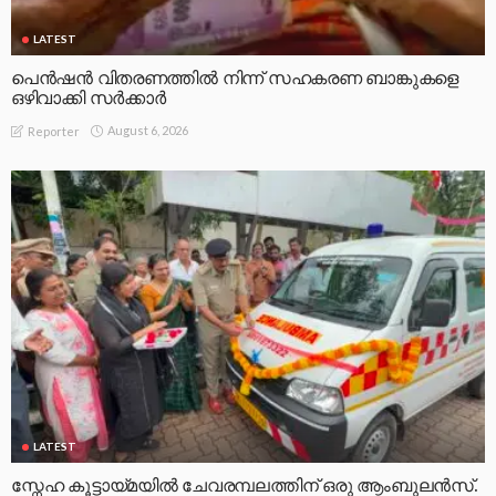
LATEST
പെൻഷൻ വിതരണത്തിൽ നിന്ന് സഹകരണ ബാങ്കുകളെ
ഒഴിവാക്കി സർക്കാർ
August 6, 2026
Reporter
LATEST
സ്നേഹ കൂട്ടായ്മയിൽ ചേവരമ്പലത്തിന് ഒരു ആംബുലൻസ്.