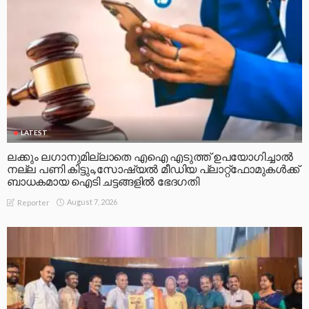
LATEST
ലക്കും ലഗാനുമില്ലാതെ എഐ എടുത്ത് ഉപയോഗിച്ചാല്‍
നല്ല പണി കിട്ടും,സോഷ്യല്‍ മീഡിയ പ്ലാറ്റ്‌ഫോമുകള്‍ക്ക്
ബാധകമായ ഐടി ചട്ടങ്ങളില്‍ ഭേദഗതി
August 7, 2026
Reporter