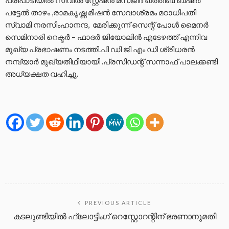
പട്ടേൽ താഴം ,രാമകൃഷ്ണ മിഷൻ സേവാശ്രമം മഠാധിപതി
സ്വാമി നരസിംഹാനന്ദ, മേരിക്കുന്ന് സെന്റ് പോൾ മൈനർ
സെമിനാരി റെക്ടർ – ഫാദർ ജിയോലിൻ എടേഴത്ത് എന്നിവ
മുഖ്യ പ്രഭാഷണം നടത്തി.പി ഡി ജി എം ഡി ശ്രീധരൻ
നമ്പ്യാർ മുഖ്യതിഥിയായി .പ്രസിഡന്റ് സന്നാഫ് പാലക്കണ്ടി
അധ്യക്ഷത വഹിച്ചു.
PREVIOUS ARTICLE
കടലുണ്ടിയിൽ ഫ്ലോട്ടിംഗ് റെസ്റ്റോറന്റിന് ഭരണാനുമതി