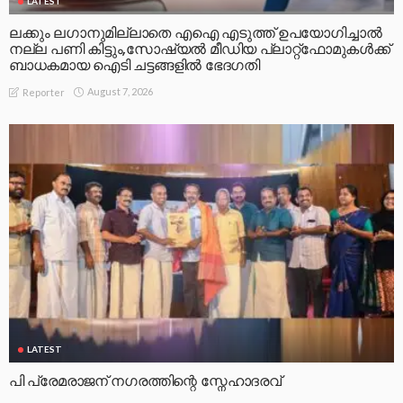
LATEST
ലക്കും ലഗാനുമില്ലാതെ എഐ എടുത്ത് ഉപയോഗിച്ചാല്‍
നല്ല പണി കിട്ടും,സോഷ്യല്‍ മീഡിയ പ്ലാറ്റ്‌ഫോമുകള്‍ക്ക്
ബാധകമായ ഐടി ചട്ടങ്ങളില്‍ ഭേദഗതി
August 7, 2026
Reporter
LATEST
പി പ്രേമരാജന് നഗരത്തിന്റെ സ്നേഹാദരവ്