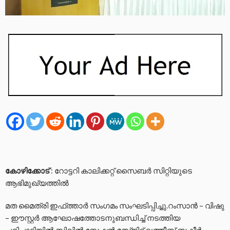
കോഴിക്കോട്
: റോട്ടറി കാലിക്കറ്റ് സൈബർ സിറ്റിയുടെ
ആഭിമുഖ്യത്തിൽ
മത മൈത്രി ഇഫ്ത്താർ സംഗമം സംഘടിപ്പിച്ചു.റംസാൻ – വിഷു
– ഈസ്റ്റർ ആഘോഷത്തോടനുബന്ധിച്ച് നടത്തിയ
പരിപാടിയിൽ സിവിൽ സ്റ്റേഷൻ മസ്ജിദ് ഖത്തീബ് ബഷീർ