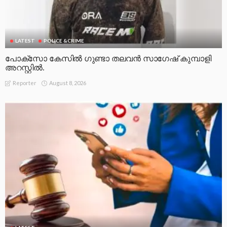
LATEST
POLICE &CRIME
പോക്സോ കേസിൽ ഗുണ്ടാ തലവൻ സാഗേഷ് കുമ്പാളി
അറസ്റ്റിൽ.
August 8, 2026
Reporter