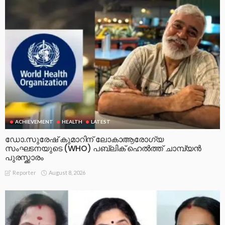
ACHIEVEMENT
HEALTH
LATEST
ഡോ.സുരേഷ് കുമാറിന് ലോകാആരോഗ്യ
സംഘടനയുടെ (WHO) പബ്ലിക് ഹെൽത്ത് ചാമ്പ്യൻ
പുരസ്ക്കാരം
August 8, 2026
Reporter