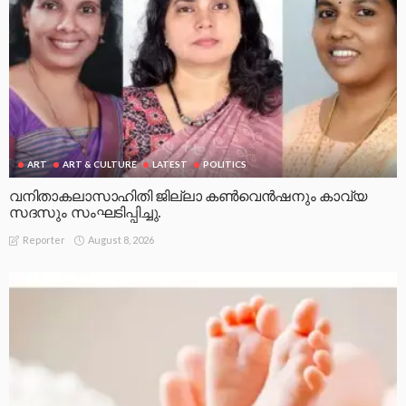
ART
ART & CULTURE
LATEST
POLITICS
വനിതാകലാസാഹിതി ജില്ലാ കൺവെൻഷനും കാവ്യ
സദസും സംഘടിപ്പിച്ചു.
August 8, 2026
Reporter