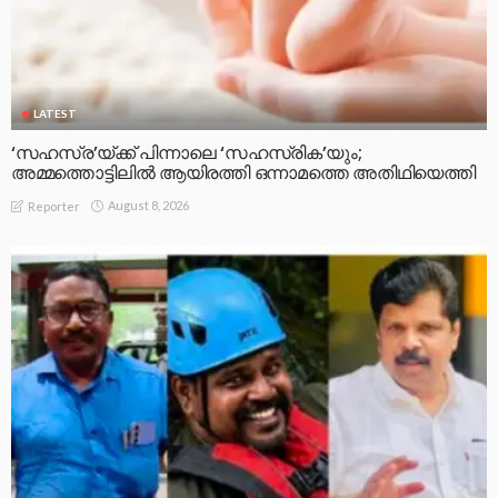
LATEST
‘സഹസ്ര’യ്ക്ക് പിന്നാലെ ‘സഹസ്രിക’യും;
അമ്മത്തൊട്ടിലിൽ ആയിരത്തി ഒന്നാമത്തെ അതിഥിയെത്തി
August 8, 2026
Reporter