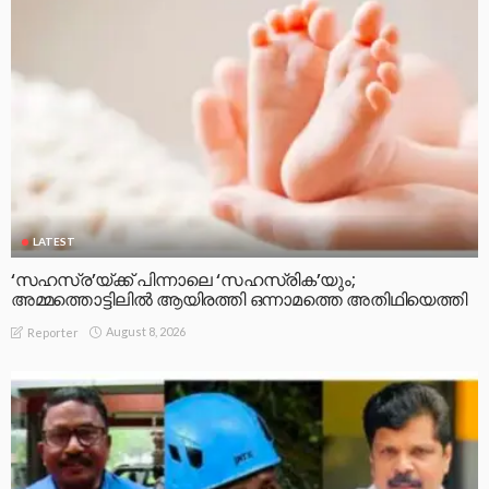
LATEST
‘സഹസ്ര’യ്ക്ക് പിന്നാലെ ‘സഹസ്രിക’യും;
അമ്മത്തൊട്ടിലിൽ ആയിരത്തി ഒന്നാമത്തെ അതിഥിയെത്തി
August 8, 2026
Reporter