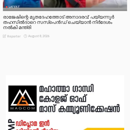
LATEST
രാജേഷിന്റെ മൃതദേഹത്തോട് അനാദരവ്: പയ്യന്നൂർ
തഹസിൽദാറെ സസ്പെൻഡ് ചെയ്യാൻ നിർദേശം
നൽകി മന്ത്രി
August 8, 2026
Reporter