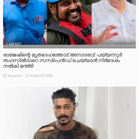
LATEST
രാജേഷിന്റെ മൃതദേഹത്തോട് അനാദരവ്: പയ്യന്നൂർ
തഹസിൽദാറെ സസ്പെൻഡ് ചെയ്യാൻ നിർദേശം
നൽകി മന്ത്രി
August 8, 2026
Reporter