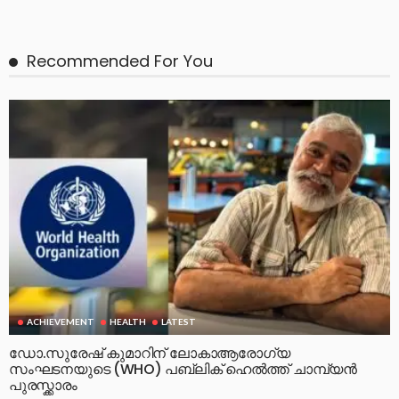
Recommended For You
ACHIEVEMENT
HEALTH
LATEST
ഡോ.സുരേഷ് കുമാറിന് ലോകാആരോഗ്യ
സംഘടനയുടെ (WHO) പബ്ലിക് ഹെൽത്ത് ചാമ്പ്യൻ
പുരസ്ക്കാരം