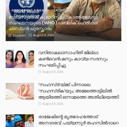
ACHIEVEMENT
HEALTH
LATEST
ഡോ.സുരേഷ് കുമാറിന് ലോകാആരോഗ്യ
സംഘടനയുടെ (WHO) പബ്ലിക് ഹെൽത്ത്
ചാമ്പ്യൻ പുരസ്ക്കാരം
August 8, 2026
Reporter
വനിതാകലാസാഹിതി ജില്ലാ
കൺവെൻഷനും കാവ്യ സദസും
സംഘടിപ്പിച്ചു.
August 8, 2026
‘സഹസ്ര’യ്ക്ക് പിന്നാലെ
‘സഹസ്രിക’യും; അമ്മത്തൊട്ടിലിൽ
ആയിരത്തി ഒന്നാമത്തെ അതിഥിയെത്തി
August 8, 2026
രാജേഷിന്റെ മൃതദേഹത്തോട്
അനാദരവ്: പയ്യന്നൂർ തഹസിൽദാറെ