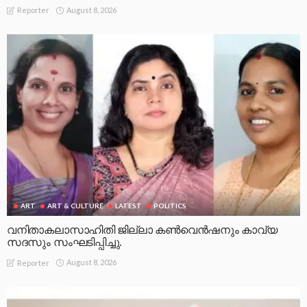
August 8, 2026
Reporter
ART
ART & CULTURE
LATEST
POLITICS
വനിതാകലാസാഹിതി ജില്ലാ കൺവെൻഷനും കാവ്യ
സദസും സംഘടിപ്പിച്ചു.
August 8, 2026
Reporter