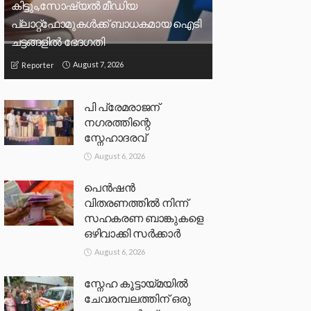
കിട്ടും,സോഷ്യല്‍ മീഡിയ
പ്ലാറ്റ്‌ഫോമുകള്‍ക്ക് ബാധകമായ ഐടി
ചട്ടങ്ങളില്‍ ഭേദഗതി
August 7, 2026
Reporter
പി പ്രേമരാജന്
നഗരത്തിന്റെ
സ്നേഹാദരവ്
August 6, 2026
പെൻഷൻ
വിതരണത്തിൽ നിന്ന്
സഹകരണ ബാങ്കുകളെ
ഒഴിവാക്കി സർക്കാർ
August 6, 2026
സ്നേഹ കൂട്ടായ്മയിൽ
ചേവരമ്പലത്തിന് ഒരു