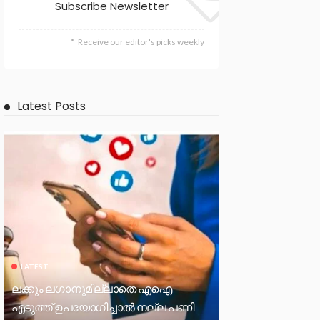
Subscribe Newsletter
Receive our editor's picks weekly
Latest Posts
LATEST
ലക്കും ലഗാനുമില്ലാതെ എഐ
എടുത്ത് ഉപയോഗിച്ചാല്‍ നല്ല പണി