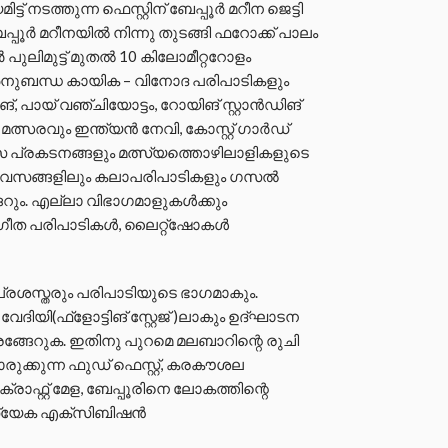
നടത്തുന്ന ഫെസ്റ്റിന് ബേപ്പൂര്‍ മറീന ജെട്ടി
പ്പൂര്‍ മറീനയില്‍ നിന്നു തുടങ്ങി ഫറോക്ക് പാലം
പുലിമുട്ട് മുതല്‍ 10 കിലോമീറ്ററോളം
നുബന്ധ കായിക – വിനോദ പരിപാടികളും
്, പായ് വഞ്ചിയോട്ടം, റോയിങ് സ്റ്റാന്‍ഡിങ്
്സരവും ഇന്ത്യന്‍ നേവി, കോസ്റ്റ് ഗാര്‍ഡ്
 പ്രകടനങ്ങളും മത്സ്യത്തൊഴിലാളികളുടെ
 ദിവസങ്ങളിലും കലാപരിപാടികളും ഗസല്‍
റും. എല്ലാ വിഭാഗമാളുകള്‍ക്കും
ീത പരിപാടികള്‍, ലൈറ്റ്ഷോകള്‍
രശസ്തരും പരിപാടിയുടെ ഭാഗമാകും.
ിയി(ഫ്‌ളോട്ടിങ് സ്റ്റേജ് )ലാകും ഉദ്ഘാടന
്ങേറുക. ഇതിനു പുറമെ മലബാറിന്റെ രുചി
്കുന്ന ഫുഡ് ഫെസ്റ്റ്, കരകൗശല
്റ് ക്രാഫ്റ്റ് മേള, ബേപ്പൂരിനെ ലോകത്തിന്റെ
ത്യേക എക്‌സിബിഷന്‍