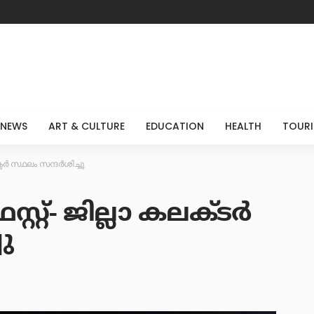
 NEWS
ART & CULTURE
EDUCATION
HEALTH
TOUR
്ടര്‍ സ്ഥലം സന്ദര്‍ശിച്ചു
െസ്റ്റ്- ജില്ലാ കലക്ടര്‍
ചു