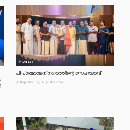
LATEST
പി പ്രേമരാജന് നഗരത്തിന്റെ സ്നേഹാദരവ്
‍
August 6, 2026
Reporter
ി