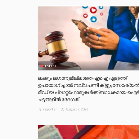
LATEST
ലക്കും ലഗാനുമില്ലാതെ എഐ എടുത്ത്
ഉപയോഗിച്ചാല്‍ നല്ല പണി കിട്ടും,സോഷ്യല്
മീഡിയ പ്ലാറ്റ്‌ഫോമുകള്‍ക്ക് ബാധകമായ ഐട
ചട്ടങ്ങളില്‍ ഭേദഗതി
August 7, 2026
Reporter