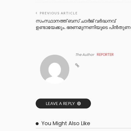
PREVIOUS ARTICLE
സംസ്ഥാനത്ത് ബസ് ചാർജ് വർദ്ധനവ്
ഉണ്ടായേക്കും. ഭരണമുന്നണിയുടെ പിൻതുണ
The Author
REPORTER
LEAVE A REPLY
You Might Also Like