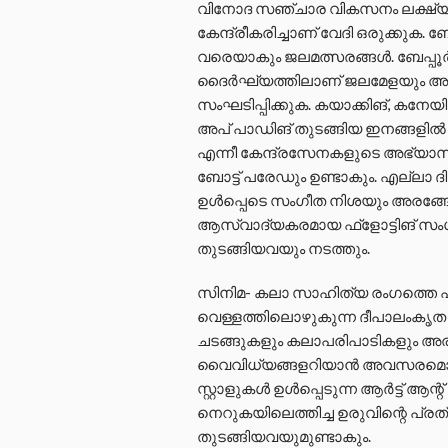
വിനോദ സഞ്ചാര വികസനം ലക്ഷ്യമിട്ട് 
കേന്ദ്രീകരിച്ചാണ് വേദി ഒരുക്കുക. ബേ
വരെയാകും ജലമത്സരങ്ങള്‍. ബേപ്പൂര്‍ 
ദൈര്‍ഘ്യത്തിലാണ് ജലമേളയും അ
സംഘടിപ്പിക്കുക. കയാക്കിങ്, കനേയിങ
അപ് പാഡിങ് തുടങ്ങിയ ഇനങ്ങളില്‍ മത
എന്നീ കേന്ദ്രസേനകളുടെ അഭ്യാസ
ബോട്ട് പരേഡും ഉണ്ടാകും. എല്ലാ
ഉള്‍പ്പെടെ സംഗീത നിശയും അരങ്ങേ
ആസ്വാദ്യകരമായ ഫ്‌ളോട്ടിങ് സംഗ
തുടങ്ങിയവയും നടത്തും.
സിനിമ- കലാ സാഹിത്യ രംഗത്തെ പ്
വെള്ളത്തിലൊഴുകുന്ന ദീപാലംകൃത വേദ
ചടങ്ങുകളും കലാപരിപാടികളും അരങ
വൈവിധ്യങ്ങളറിയാന്‍ അവസരമൊരുക
സ്റ്റാളുകള്‍ ഉള്‍പ്പെടുന്ന ആര്‍ട്ട് ആന
നെറുകയിലെത്തിച്ച ഉരുവിന്റെ പ്ര
തുടങ്ങിയവയുമുണ്ടാകും.