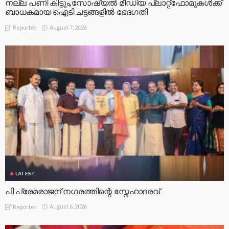
നല്ല പണി കിട്ടും,സോഷ്യല്‍ മീഡിയ പ്ലാറ്റ്‌ഫോമുകള്‍ക്ക്
ബാധകമായ ഐടി ചട്ടങ്ങളില്‍ ഭേദഗതി
August 7, 2026
Reporter
LATEST
പി പ്രേമരാജന് നഗരത്തിന്റെ സ്നേഹാദരവ്
August 6, 2026
Reporter