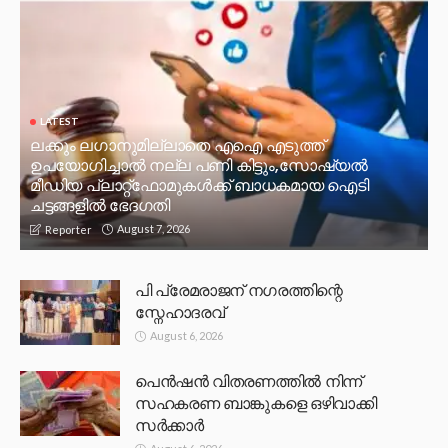
LATEST
ലക്കും ലഗാനുമില്ലാതെ എഐ എടുത്ത്
ഉപയോഗിച്ചാല്‍ നല്ല പണി കിട്ടും,സോഷ്യല്‍
മീഡിയ പ്ലാറ്റ്‌ഫോമുകള്‍ക്ക് ബാധകമായ ഐടി
ചട്ടങ്ങളില്‍ ഭേദഗതി
August 7, 2026
Reporter
പി പ്രേമരാജന് നഗരത്തിന്റെ
സ്നേഹാദരവ്
August 6, 2026
പെൻഷൻ വിതരണത്തിൽ നിന്ന്
സഹകരണ ബാങ്കുകളെ ഒഴിവാക്കി
സർക്കാർ