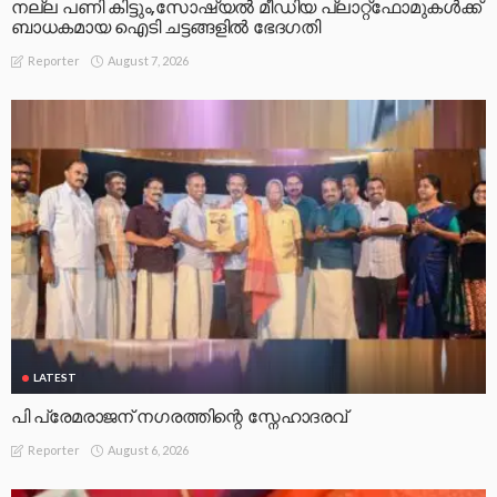
നല്ല പണി കിട്ടും,സോഷ്യല്‍ മീഡിയ പ്ലാറ്റ്‌ഫോമുകള്‍ക്ക്
ബാധകമായ ഐടി ചട്ടങ്ങളില്‍ ഭേദഗതി
August 7, 2026
Reporter
LATEST
പി പ്രേമരാജന് നഗരത്തിന്റെ സ്നേഹാദരവ്
August 6, 2026
Reporter