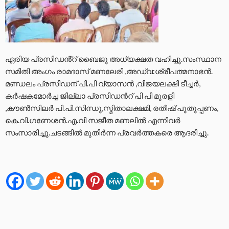
ഏരിയ പ്രസിഡൻ്റ് ബൈജു അധ്യക്ഷത വഹിച്ചു.സംസ്ഥാന
സമിതി അംഗം രാമദാസ് മണലേരി ,അഡ്വ:ശ്രീപത്മനാഭൻ.
മണ്ഡലം പ്രസിഡന് പി.പി വ്യാസൻ ,വിജയലക്ഷി ടീച്ചർ,
കർഷകമോർച്ച ജില്ലാ പ്രസിഡൻറ് പി പി മുരളി
,കൗണ്‍സിലര്‍ പി.പി.സിന്ധു,സ്മിതാലക്ഷമി, രതീഷ് പുതുപ്പണം,
കെ.വി.ഗണേശൻ.എ.വി സജീത മണലിൽ എന്നിവർ
സംസാരിച്ചു.ചടങ്ങിൽ മുതിർന്ന പ്രവർത്തകരെ ആദരിച്ചു.