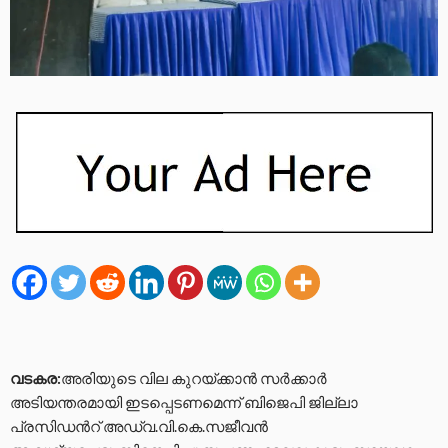
വടകര:
അരിയുടെ വില കുറയ്ക്കാൻ സർക്കാർ
അടിയന്തരമായി ഇടപ്പെടണമെന്ന് ബിജെപി ജില്ലാ
പ്രസിഡന്‍റ് അഡ്വ.വി.കെ.സജീവന്‍