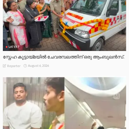
LATEST
സ്നേഹ കൂട്ടായ്മയിൽ ചേവരമ്പലത്തിന് ഒരു ആംബുലൻസ്.
August 6, 2026
Reporter