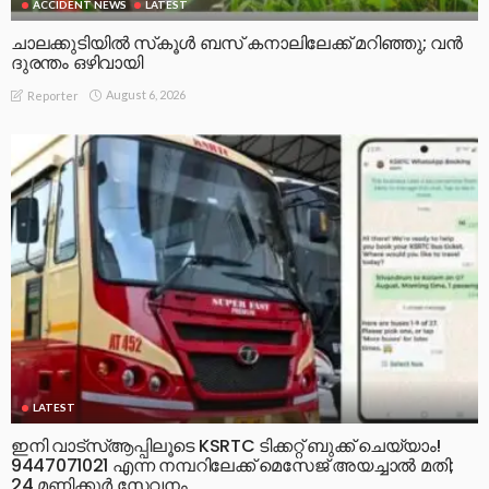
ACCIDENT NEWS
LATEST
ചാലക്കുടിയിൽ സ്‌കൂൾ ബസ് കനാലിലേക്ക് മറിഞ്ഞു; വൻ
ദുരന്തം ഒഴിവായി
August 6, 2026
Reporter
LATEST
ഇനി വാട്‌സ്ആപ്പിലൂടെ KSRTC ടിക്കറ്റ് ബുക്ക് ചെയ്യാം!
9447071021 എന്ന നമ്പറിലേക്ക് മെസേജ് അയച്ചാൽ മതി;
24 മണിക്കൂർ സേവനം