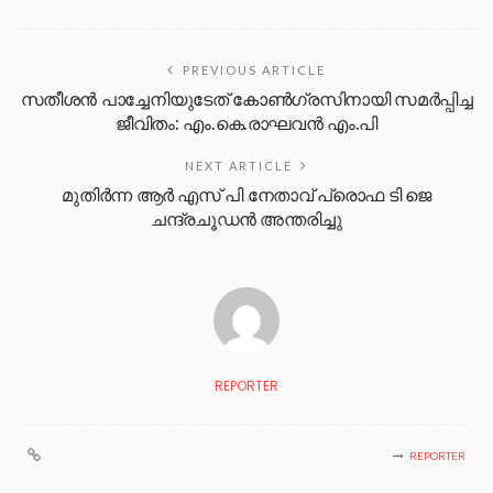
PREVIOUS ARTICLE
സതീശൻ പാച്ചേനിയുടേത് കോൺഗ്രസിനായി സമർപ്പിച്ച
ജീവിതം: എം.കെ.രാഘവൻ എം.പി
NEXT ARTICLE
മുതിർന്ന ആർ എസ് പി നേതാവ് പ്രൊഫ ടി ജെ
ചന്ദ്രചൂഡൻ അന്തരിച്ചു
REPORTER
REPORTER