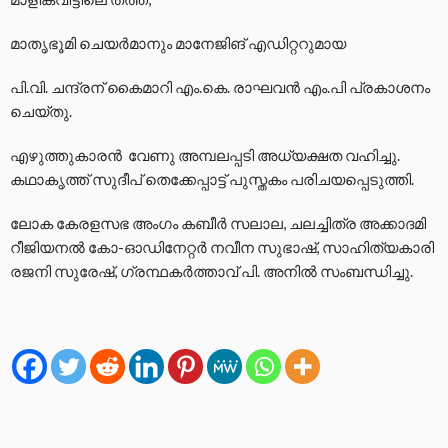
മാതൃഭൂമി ചെയര്‍മാനും മാനേജിങ് എഡിറ്ററുമായ
പി.വി. ചന്ദ്രന് കൈമാറി എം.കെ. രാഘവന്‍ എം.പി പ്രകാശനം
ചെയ്തു.
എഴുത്തുകാരന്‍ വേണു അമ്പലപ്പടി അധ്യക്ഷത വഹിച്ചു.
കഥാകൃത്ത് സുദീപ് തെക്കേപ്പാട്ട് പുസ്തകം പരിചയപ്പെടുത്തി.
ലോക കേരളസഭ അംഗം കബീര്‍ സലാല, ചലച്ചിത്ര അക്കാദമി
റീജിയനല്‍ കോ-ഓഡിനേറ്റര്‍ നവീന സുഭാഷ്, സാഹിത്യകാരി
രജനി സുരേഷ്, ഗ്രന്ഥകര്‍ത്താവ് പി. അനില്‍ സംബന്ധിച്ചു.