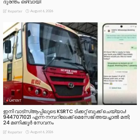
ദുരന്തം ഒഴിവായി
August 6, 2026
Reporter
LATEST
ഇനി വാട്‌സ്ആപ്പിലൂടെ KSRTC ടിക്കറ്റ് ബുക്ക് ചെയ്യാം!
9447071021 എന്ന നമ്പറിലേക്ക് മെസേജ് അയച്ചാൽ മതി;
24 മണിക്കൂർ സേവനം
August 6, 2026
Reporter