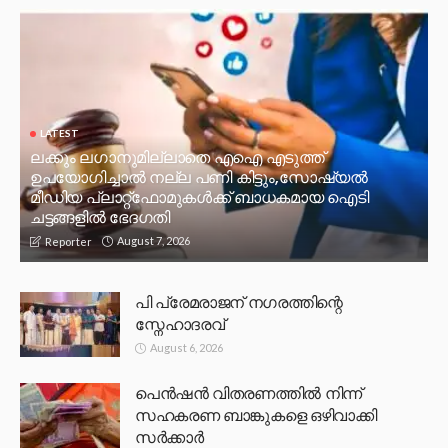
LATEST
ലക്കും ലഗാനുമില്ലാതെ എഐ എടുത്ത്
ഉപയോഗിച്ചാല്‍ നല്ല പണി കിട്ടും,സോഷ്യല്‍
മീഡിയ പ്ലാറ്റ്‌ഫോമുകള്‍ക്ക് ബാധകമായ ഐടി
ചട്ടങ്ങളില്‍ ഭേദഗതി
August 7, 2026
Reporter
പി പ്രേമരാജന് നഗരത്തിന്റെ
സ്നേഹാദരവ്
August 6, 2026
പെൻഷൻ വിതരണത്തിൽ നിന്ന്
സഹകരണ ബാങ്കുകളെ ഒഴിവാക്കി
സർക്കാർ