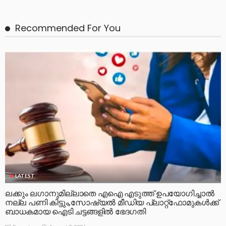
Recommended For You
LATEST
ലക്കും ലഗാനുമില്ലാതെ എഐ എടുത്ത് ഉപയോഗിച്ചാല്‍
നല്ല പണി കിട്ടും,സോഷ്യല്‍ മീഡിയ പ്ലാറ്റ്‌ഫോമുകള്‍ക്ക്
ബാധകമായ ഐടി ചട്ടങ്ങളില്‍ ഭേദഗതി