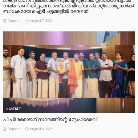
ലക്കും ലഗാനുമില്ലാതെ എഐ എടുത്ത് ഉപയോഗിച്ചാല്‍
നല്ല പണി കിട്ടും,സോഷ്യല്‍ മീഡിയ പ്ലാറ്റ്‌ഫോമുകള്‍ക്ക്
ബാധകമായ ഐടി ചട്ടങ്ങളില്‍ ഭേദഗതി
August 7, 2026
Reporter
LATEST
പി പ്രേമരാജന് നഗരത്തിന്റെ സ്നേഹാദരവ്
August 6, 2026
Reporter