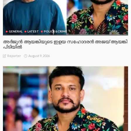
GENERAL
LATEST
POLICE &CRIME
അർജുൻ ആയങ്കിയുടെ ഇളയ സഹോദരൻ അജയ് ആയങ്കി
പിടിയിൽ
August 9, 2026
Reporter