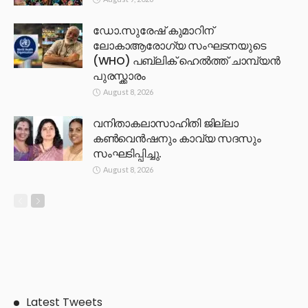
ഡോ.സുരേഷ് കുമാറിന്
ലോകാആരോഗ്യ സംഘടനയുടെ
(WHO) പബ്ലിക് ഹെൽത്ത് ചാമ്പ്യൻ
പുരസ്ക്കാരം
August 8, 2026
വനിതാകലാസാഹിതി ജില്ലാ
കൺവെൻഷനും കാവ്യ സദസും
സംഘടിപ്പിച്ചു.
August 8, 2026
Latest Tweets