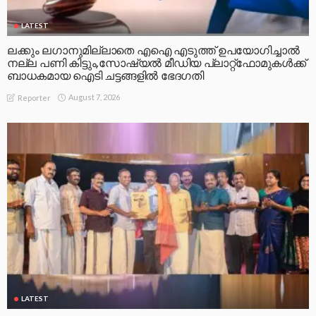
LATEST
ലക്കും ലഗാനുമില്ലാതെ എഐ എടുത്ത് ഉപയോഗിച്ചാല്‍
നല്ല പണി കിട്ടും,സോഷ്യല്‍ മീഡിയ പ്ലാറ്റ്‌ഫോമുകള്‍ക്ക്
ബാധകമായ ഐടി ചട്ടങ്ങളില്‍ ഭേദഗതി
August 7, 2026
Reporter
LATEST