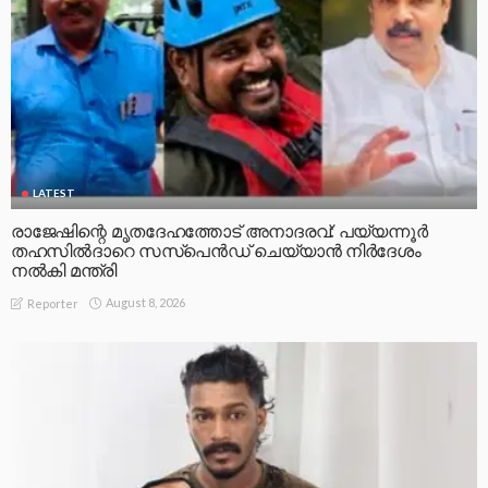
LATEST
രാജേഷിന്റെ മൃതദേഹത്തോട് അനാദരവ്: പയ്യന്നൂർ
തഹസിൽദാറെ സസ്പെൻഡ് ചെയ്യാൻ നിർദേശം
നൽകി മന്ത്രി
August 8, 2026
Reporter