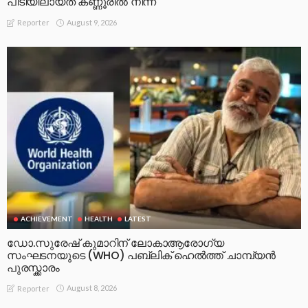
പിടിയിലായത് കണ്ണൂരിൽ നിന്ന്
August 9, 2026
Reporter
ACHIEVEMENT
HEALTH
LATEST
ഡോ.സുരേഷ് കുമാറിന് ലോകാആരോഗ്യ
സംഘടനയുടെ (WHO) പബ്ലിക് ഹെൽത്ത് ചാമ്പ്യൻ
പുരസ്ക്കാരം
August 8, 2026
Reporter