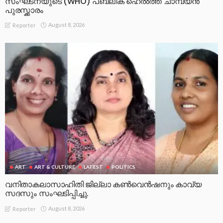
സംഘടനയുടെ (WHO) പബ്ലിക് ഹെൽത്ത് ചാമ്പ്യൻ
പുരസ്ക്കാരം
August 8, 2026
Reporter
ART
ART & CULTURE
LATEST
POLITICS
വനിതാകലാസാഹിതി ജില്ലാ കൺവെൻഷനും കാവ്യ
സദസും സംഘടിപ്പിച്ചു.
August 8, 2026
Reporter