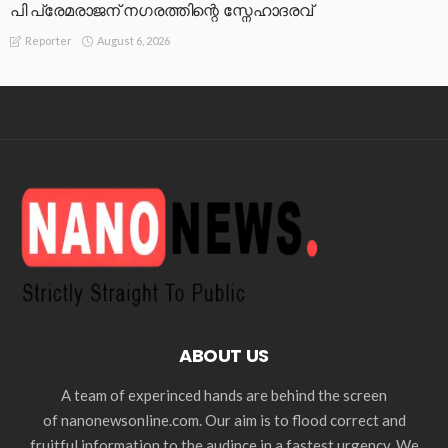
പി പ്രേമരാജന് നഗരത്തിന്റെ സ്നേഹാദരവ്
August 6, 2026
Reporter
ABOUT US
A team of experinced hands are behind the screen
of nanonewsonline.com. Our aim is to flood correct and
fruitful information to the audince in a fastest urgency. We