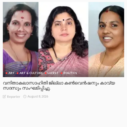
ART
ART & CULTURE
LATEST
POLITICS
വനിതാകലാസാഹിതി ജില്ലാ കൺവെൻഷനും കാവ്യ
സദസും സംഘടിപ്പിച്ചു.
August 8, 2026
Reporter