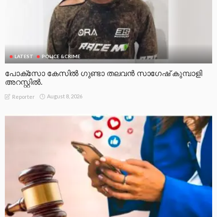
LATEST
POLICE &CRIME
പോക്സോ കേസിൽ ഗുണ്ടാ തലവൻ സാഗേഷ് കുമ്പാളി
അറസ്റ്റിൽ.
August 8, 2026
Reporter