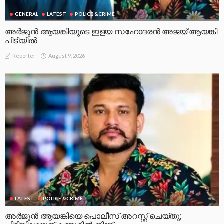
GENERAL
LATEST
POLICE &CRIME
അർജുൻ ആയങ്കിയുടെ ഇളയ സഹോദരൻ അജയ് ആയങ്കി
പിടിയിൽ
August 9, 2026
Reporter
LATEST
POLICE &CRIME
അർജുൻ ആയങ്കിയെ പൊലീസ് അറസ്റ്റ് ചെയ്‌തു;