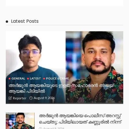
Latest Posts
GENERAL
LATEST
POLICE &CRIME
അർജുൻ ആയങ്കിയുടെ ഇളയ സഹോദരൻ അജയ്
ആയങ്കി പിടിയിൽ
August 9, 2026
Reporter
അർജുൻ ആയങ്കിയെ പൊലീസ് അറസ്റ്റ്
ചെയ്‌തു; പിടിയിലായത് കണ്ണൂരിൽ നിന്ന്
August 9, 2026