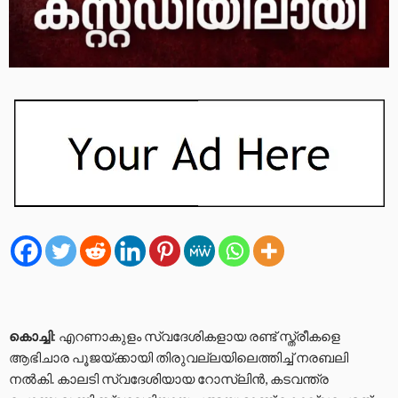
കൊച്ചി
: എറണാകുളം സ്വദേശികളായ രണ്ട് സ്ത്രീകളെ
ആഭിചാര പൂജയ്ക്കായി തിരുവല്ലയിലെത്തിച്ച് നരബലി
നൽകി. കാലടി സ്വദേശിയായ റോസ്‌ലിൻ, കടവന്ത്ര