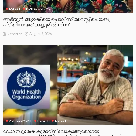
LATEST
POLICE &CRIME
അർജുൻ ആയങ്കിയെ പൊലീസ് അറസ്റ്റ് ചെയ്‌തു;
പിടിയിലായത് കണ്ണൂരിൽ നിന്ന്
August 9, 2026
Reporter
ACHIEVEMENT
HEALTH
LATEST
ഡോ.സുരേഷ് കുമാറിന് ലോകാആരോഗ്യ