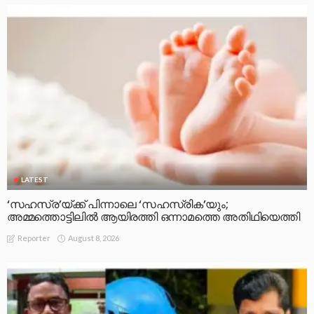
LATEST
‘സഹസ്ര’യ്ക്ക് പിന്നാലെ ‘സഹസ്രിക’യും;
അമ്മത്തൊട്ടിലിൽ ആയിരത്തി ഒന്നാമത്തെ അതിഥിയെത്തി
August 8, 2026
Reporter