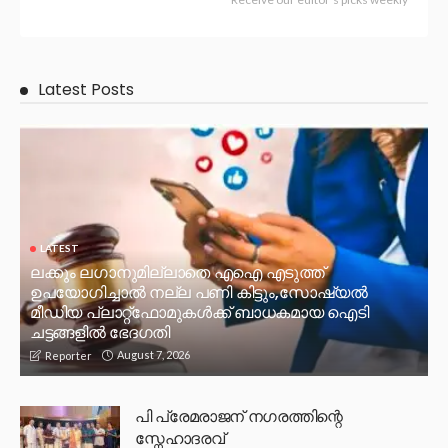
Latest Posts
LATEST
ലക്കും ലഗാനുമില്ലാതെ എഐ എടുത്ത്
ഉപയോഗിച്ചാല്‍ നല്ല പണി കിട്ടും,സോഷ്യല്‍
മീഡിയ പ്ലാറ്റ്‌ഫോമുകള്‍ക്ക് ബാധകമായ ഐടി
ചട്ടങ്ങളില്‍ ഭേദഗതി
August 7, 2026
Reporter
പി പ്രേമരാജന് നഗരത്തിന്റെ
സ്നേഹാദരവ്