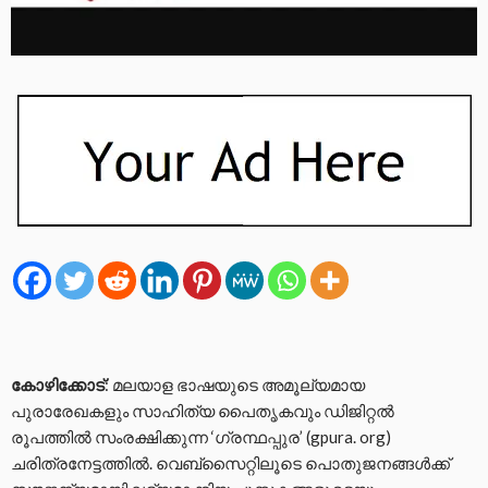
കോഴിക്കോട്
: മലയാള ഭാഷയുടെ അമൂല്യമായ
പുരാരേഖകളും സാഹിത്യ പൈതൃകവും ഡിജിറ്റൽ
രൂപത്തിൽ സംരക്ഷിക്കുന്ന ‘ഗ്രന്ഥപ്പുര’ (gpura. org)
ചരിത്രനേട്ടത്തിൽ. വെബ്സൈറ്റിലൂടെ പൊതുജനങ്ങൾക്ക്