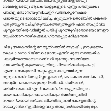
സൗജന്യമായി ലഭ്യമാക്കിയ പുസ്തകങ്ങളുടെയും
രേഖകളുടെയും ആകെ താളുകളുടെ എണ്ണം പത്തുലക്ഷം
പിന്നിട്ടു. മദ്രാസ് യൂണിവേഴ്സിറ്റി ഡിജിറ്റൈസേഷൻ
പദ്ധതിയുടെ ഭാഗമായി ലഭിച്ച, കുറുവാൻ തൊടിയിൽ ശങ്കരൻ
എഴുത്തച്ഛൻ രചിച്ച ‘തുഞ്ചത്തെഴുത്തച്ഛൻ’ എന്ന അപൂർവ്വ
പുസ്തകത്തിന്റെ ഡിജിറ്റൽ പതിപ്പ് പുറത്തുവിട്ടതോടെയാണ് ഈ
സുപ്രധാന നാഴികക്കല്ല് ഗ്രന്ഥപ്പുര മറികടന്നത്.
ഷിജു അലക്സിന്റെ നേതൃത്വത്തിൽ ആരംഭിച്ച ഈ ഉദ്യമം,
കൈലാഷ് നാഥ്, ജിസോ ജോസ് എന്നിവരുടെ സാങ്കേതിക
പങ്കാളിത്തത്തോടെയാണ് വൻ മുന്നേറ്റം നടത്തിയത്.
കാലത്തിന്റെ കുത്തൊഴുക്കിലും ചിതലരിക്കലിലും പെട്ട്
എന്നെന്നേക്കുമായി നഷ്ടപ്പെട്ടുപോകുമായിരുന്ന
നൂറുകണക്കിന് അച്ചടിപ്പുസ്തകങ്ങൾ, പഴയകാല മാസികകൾ,
അപൂർവ കൈയെഴുത്തുപ്രതികൾ, ചിത്രങ്ങൾ,
ചരിത്രരേഖകൾ എന്നിവയാണ് ഗ്രന്ഥപ്പുരയിലൂടെ
വായനക്കാർക്കും ഗവേഷകർക്കും വിരൽത്തുമ്പിൽ
സൗജന്യമായി ലഭ്യമാക്കിയിരിക്കുന്നത്. കേരളത്തിന്റെ
സാംസ്കാരിക സ്മൃതികളെ വരും തലമുറയ്ക്കായി ഒരു രൂപ