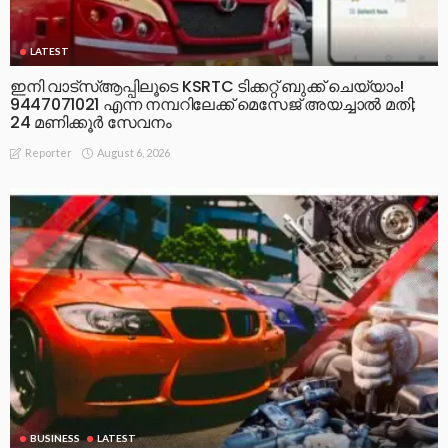
LATEST
ഇനി വാട്‌സ്ആപ്പിലൂടെ KSRTC ടിക്കറ്റ് ബുക്ക് ചെയ്യാം!
9447071021 എന്ന നമ്പറിലേക്ക് മെസേജ് അയച്ചാൽ മതി;
24 മണിക്കൂർ സേവനം
August 6, 2026
Reporter
BUSINESS
LATEST