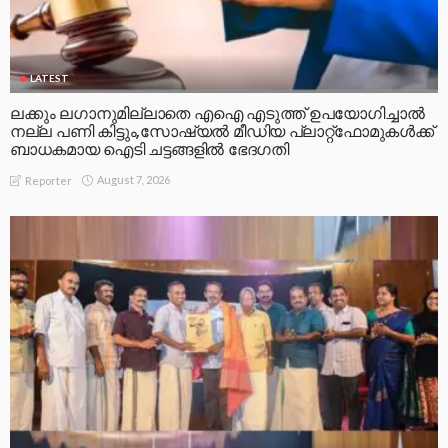
LATEST
ലക്കും ലഗാനുമില്ലാതെ എഐ എടുത്ത് ഉപയോഗിച്ചാല്‍
നല്ല പണി കിട്ടും,സോഷ്യല്‍ മീഡിയ പ്ലാറ്റ്‌ഫോമുകള്‍ക്ക്
ബാധകമായ ഐടി ചട്ടങ്ങളില്‍ ഭേദഗതി
August 7, 2026
Reporter