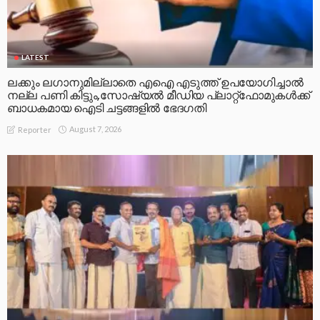
LATEST
ലക്കും ലഗാനുമില്ലാതെ എഐ എടുത്ത് ഉപയോഗിച്ചാല്‍
നല്ല പണി കിട്ടും,സോഷ്യല്‍ മീഡിയ പ്ലാറ്റ്‌ഫോമുകള്‍ക്ക്
ബാധകമായ ഐടി ചട്ടങ്ങളില്‍ ഭേദഗതി
August 7, 2026
Reporter