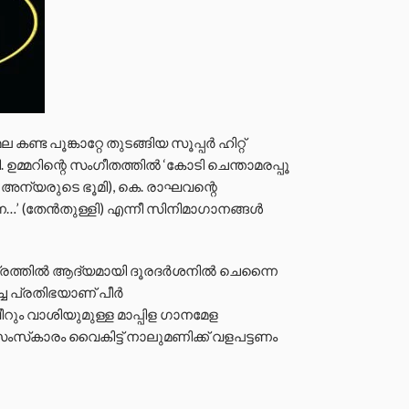
കണ്ട പൂങ്കാറ്റേ തുടങ്ങിയ സൂപ്പർ ഹിറ്റ്
 ഉമ്മറിന്റെ സംഗീതത്തിൽ ‘കോടി ചെന്താമരപ്പൂ
മ: അന്യരുടെ ഭൂമി), കെ. രാഘവന്റെ
…’ (തേൻതുള്ളി) എന്നീ സിനിമാഗാനങ്ങൾ
്രത്തിൽ ആദ്യമായി ദൂരദർശനിൽ ചെന്നൈ
ിച്ച പ്രതിഭയാണ് പീർ
ീറും വാശിയുമുള്ള മാപ്പിള ഗാനമേള
ംസ്‌കാരം വൈകിട്ട് നാലുമണിക്ക് വളപട്ടണം