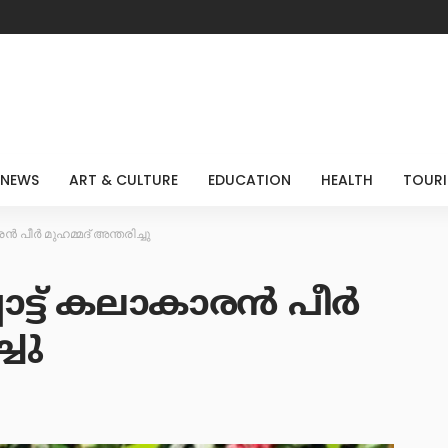
 NEWS
ART & CULTURE
EDUCATION
HEALTH
TOUR
ാരൻ പീർ മുഹമ്മദ് അന്തരിച്ചു
്പാട്ട് കലാകാരൻ പീർ
്ചു