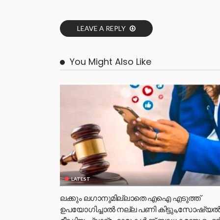
LEAVE A REPLY
You Might Also Like
LATEST
ലക്കും ലഗാനുമില്ലാതെ എഐ എടുത്ത്
ഉപയോഗിച്ചാല്‍ നല്ല പണി കിട്ടും,സോഷ്യല്