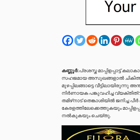
കണ്ണൂർ:
പ്രശസ്ത മാപ്പിളപ്പാട്ട് കലാ
സഹജമായ അസുഖങ്ങളാൽ ചികിത്സയില
മുഴപ്പിലങ്ങാട്ടെ വീട്ടിലായിരുന്നു അന
നിർണായക പങ്കുവഹിച്ച വ്യക്തിത്വമ
തമിഴ്‌നാട് തെങ്കാശിയിൽ ജനിച്ച പീർ 
കേരളത്തിലേക്കെത്തുകയും മാപ്പിളപ്
നൽകുകയും ചെയ്തു.