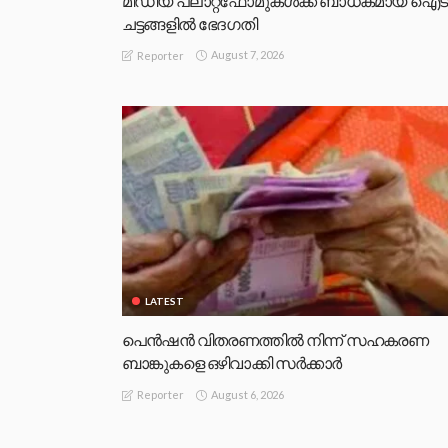
മീഡിയ പ്ലാറ്റ്‌ഫോമുകള്‍ക്ക് ബാധകമായ ഐട
ചട്ടങ്ങളില്‍ ഭേദഗതി
August 7, 2026
Reporter
LATEST
പെൻഷൻ വിതരണത്തിൽ നിന്ന് സഹകരണ
ബാങ്കുകളെ ഒഴിവാക്കി സർക്കാർ
August 6, 2026
Reporter