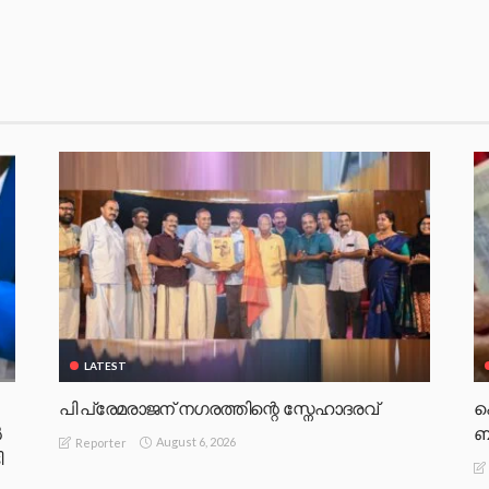
LATEST
പി പ്രേമരാജന് നഗരത്തിന്റെ സ്നേഹാദരവ്
പ
‍
ബ
August 6, 2026
Reporter
ി