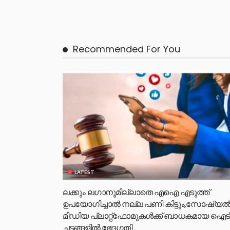
Recommended For You
LATEST
ലക്കും ലഗാനുമില്ലാതെ എഐ എടുത്ത്
ഉപയോഗിച്ചാല്‍ നല്ല പണി കിട്ടും,സോഷ്യല്
മീഡിയ പ്ലാറ്റ്‌ഫോമുകള്‍ക്ക് ബാധകമായ ഐട
ചട്ടങ്ങളില്‍ ഭേദഗതി