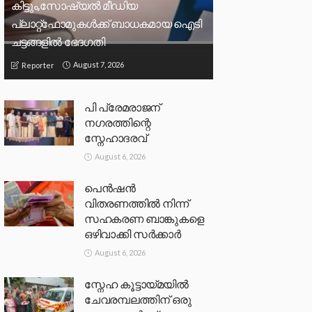
കിട്ടും,സോഷ്യല്‍ മീഡിയ
പ്ലാറ്റ്‌ഫോമുകള്‍ക്ക് ബാധകമായ ഐടി
ചട്ടങ്ങളില്‍ ഭേദഗതി
August 7, 2026
Reporter
പി പ്രേമരാജന്
നഗരത്തിന്റെ
സ്നേഹാദരവ്
August 6, 2026
പെൻഷൻ
വിതരണത്തിൽ നിന്ന്
സഹകരണ ബാങ്കുകളെ
ഒഴിവാക്കി സർക്കാർ
August 6, 2026
സ്നേഹ കൂട്ടായ്മയിൽ
ചേവരമ്പലത്തിന് ഒരു