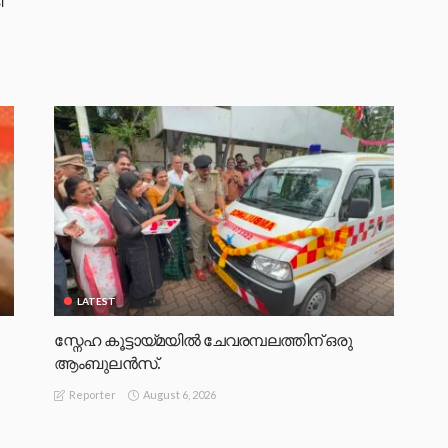
ി
LATEST
സ്നേഹ കൂട്ടായ്മയിൽ ചേവരമ്പലത്തിന് ഒരു
ആംബുലൻസ്.
August 6, 2026
Reporter