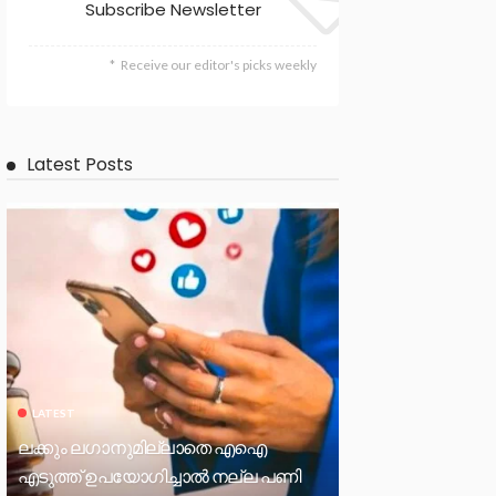
Subscribe Newsletter
Receive our editor's picks weekly
Latest Posts
LATEST
ലക്കും ലഗാനുമില്ലാതെ എഐ
എടുത്ത് ഉപയോഗിച്ചാല്‍ നല്ല പണി