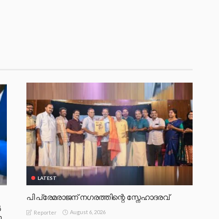
LATEST
പി പ്രേമരാജന് നഗരത്തിന്റെ സ്നേഹാദരവ്
‍
August 6, 2026
Reporter