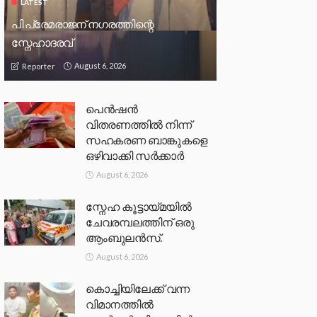
LATEST
പി പ്രേമരാജന് നഗരത്തിന്റെ
സ്നേഹാദരവ്
August 6, 2026
Reporter
പെൻഷൻ
വിതരണത്തിൽ നിന്ന്
സഹകരണ ബാങ്കുകളെ
ഒഴിവാക്കി സർക്കാർ
August 6, 2026
സ്നേഹ കൂട്ടായ്മയിൽ
ചേവരമ്പലത്തിന് ഒരു
ആംബുലൻസ്.
August 6, 2026
കൊച്ചിയിലേക്ക് വന്ന
വിമാനത്തിൽ