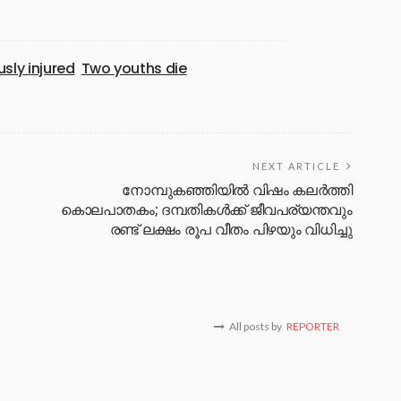
usly injured
Two youths die
NEXT ARTICLE
നോമ്പുകഞ്ഞിയിൽ വിഷം കലർത്തി
കൊലപാതകം; ദമ്പതികൾക്ക് ജീവപര്യന്തവും
രണ്ട് ലക്ഷം രൂപ വീതം പിഴയും വിധിച്ചു
All posts by
REPORTER