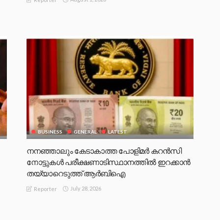
BUSINESS
GENERAL
LATEST
നനഞ്ഞാലും കേടാകാത്ത പോളിമർ കറൻസി
നോട്ടുകൾ പരീക്ഷണാടിസ്ഥാനത്തിൽ ഇറക്കാൻ
തയ്യാറെടുത്ത് ആർബിഐ
July 28, 2026
Reporter