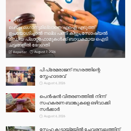
LATEST
ലക്കും ലഗാനുമില്ലാതെ എഐ എടുത്ത്
ഉപയോഗിച്ചാല്‍ നല്ല പണി കിട്ടും,സോഷ്യല്‍
മീഡിയ പ്ലാറ്റ്‌ഫോമുകള്‍ക്ക് ബാധകമായ ഐടി
ചട്ടങ്ങളില്‍ ഭേദഗതി
August 7, 2026
Reporter
പി പ്രേമരാജന് നഗരത്തിന്റെ
സ്നേഹാദരവ്
August 6, 2026
പെൻഷൻ വിതരണത്തിൽ നിന്ന്
സഹകരണ ബാങ്കുകളെ ഒഴിവാക്കി
സർക്കാർ
August 6, 2026
സ്നേഹ കൂട്ടായ്മയിൽ ചേവരമ്പലത്തിന്