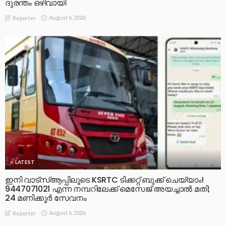
ദുരന്തം ഒഴിവായി
August 6, 2026
Reporter
LATEST
ഇനി വാട്‌സ്ആപ്പിലൂടെ KSRTC ടിക്കറ്റ് ബുക്ക് ചെയ്യാം!
9447071021 എന്ന നമ്പറിലേക്ക് മെസേജ് അയച്ചാൽ മതി;
24 മണിക്കൂർ സേവനം
August 6, 2026
Reporter