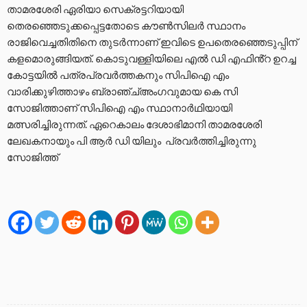
താമരശേരി ഏരിയാ സെക്രട്ടറിയായി
തെരഞ്ഞെടുക്കപ്പെട്ടതോടെ കൗൺസിലർ സ്ഥാനം
രാജിവെച്ചതിതിനെ തുടർന്നാണ് ഇവിടെ ഉപതെരഞ്ഞെടുപ്പിന്
കളമൊരുങ്ങിയത്. കൊടുവള്ളിയിലെ എൽ ഡി എഫിൻ്റ ഉറച്ച
കോട്ടയിൽ പത്രപ്രവർത്തകനും സിപിഐ എം
വാരിക്കുഴിത്താഴം ബ്രാഞ്ച്‌അംഗവുമായ കെ സി
സോജിത്താണ് സിപിഐ എം സ്ഥാനാർഥിയായി
മത്സരിച്ചിരുന്നത്. ഏറെകാലം ദേശാഭിമാനി താമരശേരി
ലേഖകനായും പി ആർ ഡി യിലും പ്രവർത്തിച്ചിരുന്നു
സോജിത്ത്