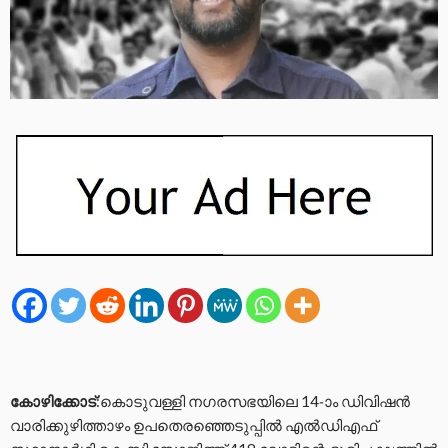
കോഴിക്കോട്
:കൊടുവള്ളി നഗരസഭയിലെ 14-ാം ഡിവിഷൻ
വാരിക്കുഴിത്താഴം ഉപതെരഞ്ഞെടുപ്പിൽ എൽഡിഎഫ്