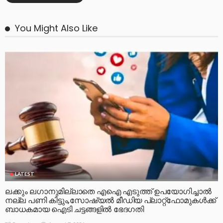
You Might Also Like
LATEST
ലക്കും ലഗാനുമില്ലാതെ എഐ എടുത്ത് ഉപയോഗിച്ചാല്‍
നല്ല പണി കിട്ടും,സോഷ്യല്‍ മീഡിയ പ്ലാറ്റ്‌ഫോമുകള്‍ക്ക്
ബാധകമായ ഐടി ചട്ടങ്ങളില്‍ ഭേദഗതി