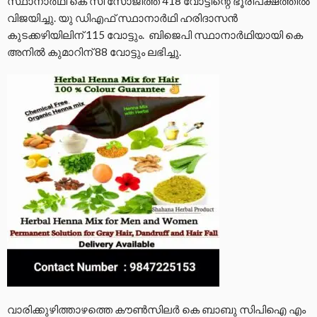
സ്ഥാനാർഥി കെ സി സോജിത്ത് 418 വോട്ടിന്റെ ഭൂരിപക്ഷത്തിൽ
വിജയിച്ചു. യു ഡിഎഫ് സ്ഥാനാർഥി ഹരിദാസൻ
കുടക്കഴിയിലിന് 115 വോട്ടും. ബിജെപി സ്ഥാനാർഥിയായി കെ
അനിൽ കുമാറിന് 88 വോട്ടും ലഭിച്ചു.
വാരിക്കുഴിത്താഴത്തെ കൗൺസിലർ കെ ബാബു സിപിഐ എം