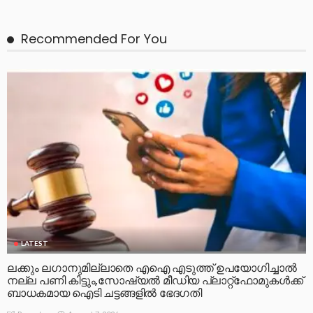
Recommended For You
LATEST
ലക്കും ലഗാനുമില്ലാതെ എഐ എടുത്ത് ഉപയോഗിച്ചാല്‍
നല്ല പണി കിട്ടും,സോഷ്യല്‍ മീഡിയ പ്ലാറ്റ്‌ഫോമുകള്‍ക്ക്
ബാധകമായ ഐടി ചട്ടങ്ങളില്‍ ഭേദഗതി