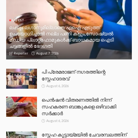
LATEST
ലക്കും ലഗാനുമില്ലാതെ എഐ എടുത്ത്
ഉപയോഗിച്ചാല്‍ നല്ല പണി കിട്ടും,സോഷ്യല്‍
മീഡിയ പ്ലാറ്റ്‌ഫോമുകള്‍ക്ക് ബാധകമായ ഐടി
ചട്ടങ്ങളില്‍ ഭേദഗതി
August 7, 2026
Reporter
പി പ്രേമരാജന് നഗരത്തിന്റെ
സ്നേഹാദരവ്
August 6, 2026
പെൻഷൻ വിതരണത്തിൽ നിന്ന്
സഹകരണ ബാങ്കുകളെ ഒഴിവാക്കി
സർക്കാർ
August 6, 2026
സ്നേഹ കൂട്ടായ്മയിൽ ചേവരമ്പലത്തിന്