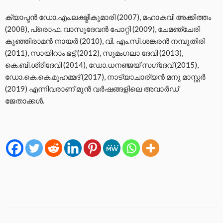
ക്യാപ്ടൻ ഡോ.എം.ലക്ഷ്മീകുമാരി (2007), മഹാകവി അക്കിത്തം
(2008), പ്രൊഫ. വാസുദേവൻ പോറ്റി (2009), ചേമഞ്ചേരി
കുഞ്ഞിരാമൻ നായർ (2010), വി. എം.സി.ശങ്കരൻ നമ്പൂതിരി
(2011), സായിറാം ഭട്ട് (2012), സുമംഗലാ ദേവി (2013),
കെ.ബി.ശ്രീദേവി (2014), ഡോ.ധനഞ്ജയ് സഗ്‌ദേവ് (2015),
ഡോ.കെ.കെ.മുഹമ്മദ് (2017), നാട്യാചാര്യൻ മനു മാസ്റ്റർ
(2019) എന്നിവരാണ് മുൻ വർഷങ്ങളിലെ അവാർഡ്
ജേതാക്കൾ.