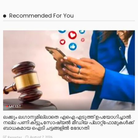
Recommended For You
LATEST
ലക്കും ലഗാനുമില്ലാതെ എഐ എടുത്ത് ഉപയോഗിച്ചാല്‍
നല്ല പണി കിട്ടും,സോഷ്യല്‍ മീഡിയ പ്ലാറ്റ്‌ഫോമുകള്‍ക്ക്
ബാധകമായ ഐടി ചട്ടങ്ങളില്‍ ഭേദഗതി
August 7, 2026
Reporter