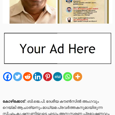
കോഴിക്കോട്
: ബി.ജെ.പി. ദേശീയ കൗൺസിൽ അംഗവും
റെയ്കി ആചാര്യനും മാധ്യമ പ്രവർത്തകനുമായിരുന്ന
സി.എം.കൃഷ്ണനുണ്ണിയുടെ എട്ടാം അനുസ്മരണ പ്രഭാഷണവും