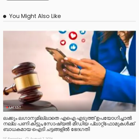
You Might Also Like
LATEST
ലക്കും ലഗാനുമില്ലാതെ എഐ എടുത്ത് ഉപയോഗിച്ചാല്‍
നല്ല പണി കിട്ടും,സോഷ്യല്‍ മീഡിയ പ്ലാറ്റ്‌ഫോമുകള്‍ക്ക്
ബാധകമായ ഐടി ചട്ടങ്ങളില്‍ ഭേദഗതി
August 7, 2026
Reporter