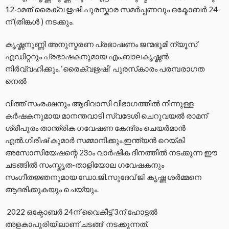
12-ാമത് രൈക്വ ഋഷി പുരസ്കാര സമർപ്പണവും ഒക്ടോബർ 24-
ന് (തിങ്കൾ ) നടക്കും.
കൃഷ്ണനുണ്ണി അനുസ്മരണ പ്രഭാഷണം ജന്മഭൂമി ന്യൂസ്
എഡിറ്ററും പ്രഭാഷകനുമായ എം.ബാലകൃഷ്ണൻ
നിർവ്വഹിക്കും. ‘രൈക്വഋഷി’ പുരസ്‌കാരം പരമ്പരാഗത
നെൽ
വിത്ത് സംരക്ഷനും ആദിവാസി വിഭാഗത്തിൽ നിന്നുള്ള
കർഷകനുമായ മാനന്തവാടി സ്വദേശി ചെറുവയൽ രാമന്
ശ്രീപുരം താന്ത്രിക ഗവേഷണ കേന്ദ്രം ചെയർമാൻ
എൽ.ഗിരീഷ് കുമാർ സമ്മാനിക്കും.ഇന്ത്യൻ റെയ്കി
അസോസിയേഷന്റെ 23ാം വാർഷിക ദിനത്തിൽ നടക്കുന്ന ഈ
ചടങ്ങിൽ സംസ്കൃത-താളിയോല ഗവേഷകനും
സംഗീതജ്ഞനുമായ ഡോ.ജി.സുദേവ് ജി കൃഷ്ണ ശർമ്മനെ
ആദരിക്കുകയും ചെയ്യും.
2022 ഒക്ടോബർ 24ന് വൈകീട്ട് 3ന് ഹോട്ടൽ
അളകാപുരിയിലാണ് ചടങ്ങ് നടക്കുന്നത്.