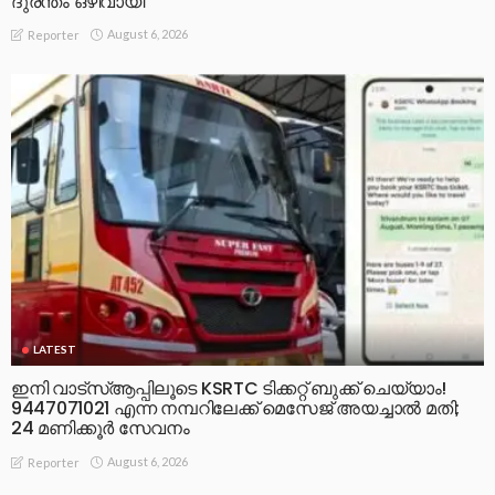
ദുരന്തം ഒഴിവായി
August 6, 2026
Reporter
LATEST
ഇനി വാട്‌സ്ആപ്പിലൂടെ KSRTC ടിക്കറ്റ് ബുക്ക് ചെയ്യാം!
9447071021 എന്ന നമ്പറിലേക്ക് മെസേജ് അയച്ചാൽ മതി;
24 മണിക്കൂർ സേവനം
August 6, 2026
Reporter