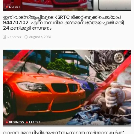
LATEST
ഇനി വാട്‌സ്ആപ്പിലൂടെ KSRTC ടിക്കറ്റ് ബുക്ക് ചെയ്യാം!
9447071021 എന്ന നമ്പറിലേക്ക് മെസേജ് അയച്ചാൽ മതി;
24 മണിക്കൂർ സേവനം
August 6, 2026
Reporter
BUSINESS
LATEST
വാഹന മോഡിഫിക്കേഷന് സംസ്ഥാന സർക്കാറുകൾക്ക്