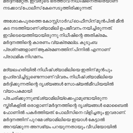
മർദ്ദനമേറ്റത്. ഇവരുടെ ഭർത്താവ് നിധീഷിനെതിരെയാണ്
നടക്കാവ് പോലീസ് കേസെടുത്തിരിക്കുന്നത്.
അശോകപുരത്തെ കോസ്റ്റ്ഗാർഡ് ഓഫീസിന് മുൻപിൽ മീൻ
കട നടത്തിയാണ് ശ്യാമിലി ഉപജീവനം നയിച്ചിരുന്നത്.
ഇവിടെയെത്തിയായിരുന്നു നിധീഷിന്റെ അതിക്രമം.
മർദ്ദനത്തിന്റെ കാരണം വ്യക്തമല്ല. കുടുംബ
പ്രശ്‌നങ്ങളാണ് ആക്രമണത്തിന് പിന്നിൽ എന്നാണ്
പ്രാഥമിക നിഗമനം.
മദ്യലഹരിയിൽ നിധീഷ് ശ്യാമിലിയെ ഇതിന് മുൻപും
ഉപദ്രവിച്ചിട്ടുണ്ടെന്നാണ് വിവരം. നിധീഷ് ശ്യാമിലിയെ
മർദ്ദിക്കുന്നതിന്റെ ദൃശ്യങ്ങൾ സോഷ്യൽമീഡിയയിൽ
വ്യാപകമായി
പ്രചരിക്കുന്നുണ്ട്.ശ്യാമിലിയ്‌ക്കെപ്പാമുണ്ടായിരുന്ന
സ്ത്രീകളിൽ ഒരാളാണ് മർദ്ദനത്തിന്റെ ദൃശ്യങ്ങൾ മൊബൈൽ
ഫോണിൽ പകർത്തിയത്. പോലീസിനെ വിളിച്ചതും ഇവരാണ്.
മർദ്ദനത്തിന് പുറമേ ശ്യാമിലിയെ ഇയാൾ കേട്ടാൽ
അറയ്‌ക്കുന്ന അസഭ്യം പറയുന്നതായും വീഡിയോയിൽ