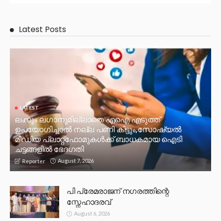
Latest Posts
LATEST
ലക്കും ലഗാനുമില്ലാതെ എഐ എടുത്ത്
ഉപയോഗിച്ചാല്‍ നല്ല പണി കിട്ടും,സോഷ്യല്‍
മീഡിയ പ്ലാറ്റ്‌ഫോമുകള്‍ക്ക് ബാധകമായ ഐടി
ചട്ടങ്ങളില്‍ ഭേദഗതി
August 7, 2026
Reporter
പി പ്രേമരാജന് നഗരത്തിന്റെ
സ്നേഹാദരവ്
August 6, 2026