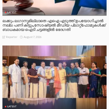
LATEST
ലക്കും ലഗാനുമില്ലാതെ എഐ എടുത്ത് ഉപയോഗിച്ചാല്‍
നല്ല പണി കിട്ടും,സോഷ്യല്‍ മീഡിയ പ്ലാറ്റ്‌ഫോമുകള്‍ക്ക്
ബാധകമായ ഐടി ചട്ടങ്ങളില്‍ ഭേദഗതി
August 7, 2026
Reporter
LATEST