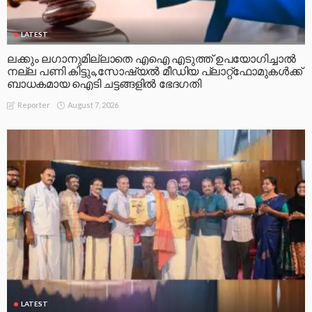
LATEST
ലക്കും ലഗാനുമില്ലാതെ എഐ എടുത്ത് ഉപയോഗിച്ചാല്‍
നല്ല പണി കിട്ടും,സോഷ്യല്‍ മീഡിയ പ്ലാറ്റ്‌ഫോമുകള്‍ക്ക്
ബാധകമായ ഐടി ചട്ടങ്ങളില്‍ ഭേദഗതി
August 7, 2026
Reporter
LATEST