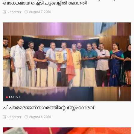
ബാധകമായ ഐടി ചട്ടങ്ങളില്‍ ഭേദഗതി
August 7, 2026
Reporter
LATEST
പി പ്രേമരാജന് നഗരത്തിന്റെ സ്നേഹാദരവ്
August 6, 2026
Reporter