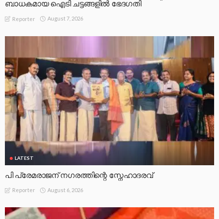
ബാധകമായ ഐടി ചട്ടങ്ങളില്‍ ഭേദഗതി
August 7, 2026
Reporter
LATEST
പി പ്രേമരാജന് നഗരത്തിന്റെ സ്നേഹാദരവ്
August 6, 2026
Reporter