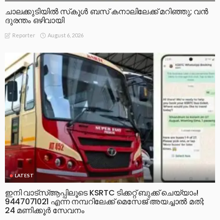
ചാലക്കുടിയിൽ സ്‌കൂൾ ബസ് കനാലിലേക്ക് മറിഞ്ഞു; വൻ
ദുരന്തം ഒഴിവായി
August 6, 2026
Reporter
LATEST
ഇനി വാട്‌സ്ആപ്പിലൂടെ KSRTC ടിക്കറ്റ് ബുക്ക് ചെയ്യാം!
9447071021 എന്ന നമ്പറിലേക്ക് മെസേജ് അയച്ചാൽ മതി;
24 മണിക്കൂർ സേവനം