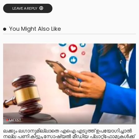
LEAVE A REPLY
You Might Also Like
LATEST
ലക്കും ലഗാനുമില്ലാതെ എഐ എടുത്ത് ഉപയോഗിച്ചാല്‍
നല്ല പണി കിട്ടും,സോഷ്യല്‍ മീഡിയ പ്ലാറ്റ്‌ഫോമുകള്‍ക്ക്