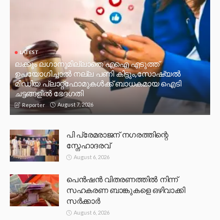
LATEST
ലക്കും ലഗാനുമില്ലാതെ എഐ എടുത്ത്
ഉപയോഗിച്ചാല്‍ നല്ല പണി കിട്ടും,സോഷ്യല്‍
മീഡിയ പ്ലാറ്റ്‌ഫോമുകള്‍ക്ക് ബാധകമായ ഐടി
ചട്ടങ്ങളില്‍ ഭേദഗതി
August 7, 2026
Reporter
പി പ്രേമരാജന് നഗരത്തിന്റെ
സ്നേഹാദരവ്
August 6, 2026
പെൻഷൻ വിതരണത്തിൽ നിന്ന്
സഹകരണ ബാങ്കുകളെ ഒഴിവാക്കി
സർക്കാർ
August 6, 2026