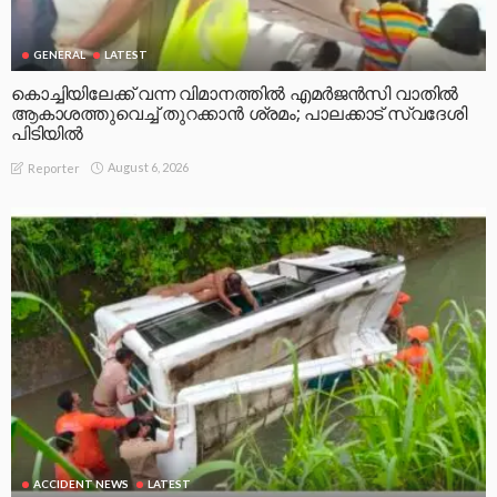
GENERAL
LATEST
കൊച്ചിയിലേക്ക് വന്ന വിമാനത്തിൽ എമർജൻസി വാതിൽ
ആകാശത്തുവെച്ച് തുറക്കാൻ ശ്രമം; പാലക്കാട് സ്വദേശി
പിടിയിൽ
August 6, 2026
Reporter
ACCIDENT NEWS
LATEST