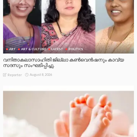
ART
ART & CULTURE
LATEST
POLITICS
വനിതാകലാസാഹിതി ജില്ലാ കൺവെൻഷനും കാവ്യ
സദസും സംഘടിപ്പിച്ചു.
August 8, 2026
Reporter