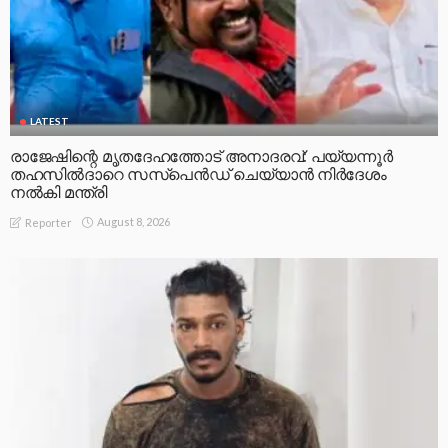
LATEST
രാജേഷിന്റെ മൃതദേഹത്തോട് അനാദരവ്: പയ്യന്നൂർ
തഹസിൽദാറെ സസ്പെൻഡ് ചെയ്യാൻ നിർദേശം
നൽകി മന്ത്രി
August 8, 2026
Reporter