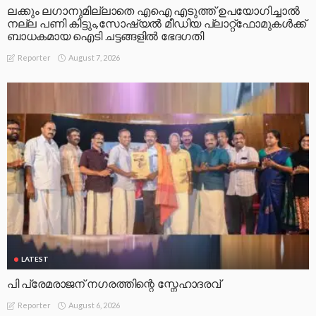
ലക്കും ലഗാനുമില്ലാതെ എഐ എടുത്ത് ഉപയോഗിച്ചാല്‍
നല്ല പണി കിട്ടും,സോഷ്യല്‍ മീഡിയ പ്ലാറ്റ്‌ഫോമുകള്‍ക്ക്
ബാധകമായ ഐടി ചട്ടങ്ങളില്‍ ഭേദഗതി
August 7, 2026
Reporter
LATEST
പി പ്രേമരാജന് നഗരത്തിന്റെ സ്നേഹാദരവ്
August 6, 2026
Reporter