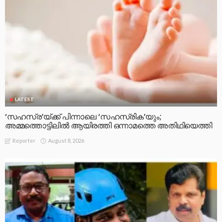
LATEST
‘സഹസ്ര’യ്ക്ക് പിന്നാലെ ‘സഹസ്രിക’യും;
അമ്മത്തൊട്ടിലിൽ ആയിരത്തി ഒന്നാമത്തെ അതിഥിയെത്തി
August 8, 2026
Reporter