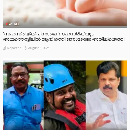
LATEST
‘സഹസ്ര’യ്ക്ക് പിന്നാലെ ‘സഹസ്രിക’യും;
അമ്മത്തൊട്ടിലിൽ ആയിരത്തി ഒന്നാമത്തെ അതിഥിയെത്തി
August 8, 2026
Reporter