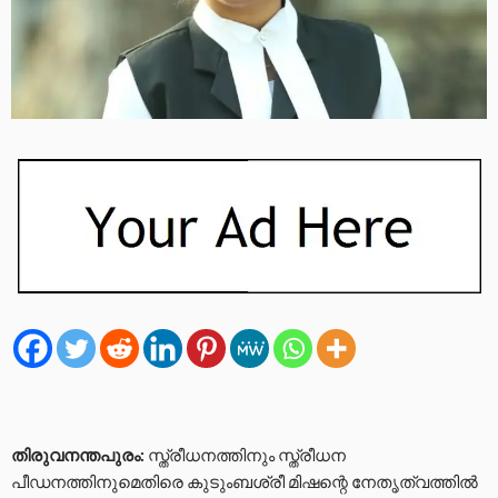
തിരുവനന്തപുരം:
സ്ത്രീധനത്തിനും സ്ത്രീധന
പീഡനത്തിനുമെതിരെ കുടുംബശ്രീ മിഷന്റെ നേതൃത്വത്തിൽ