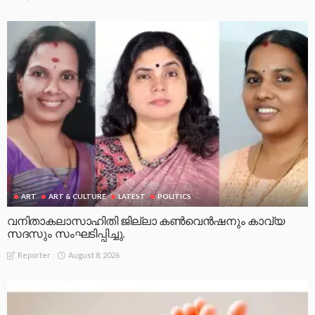
ART
ART & CULTURE
LATEST
POLITICS
വനിതാകലാസാഹിതി ജില്ലാ കൺവെൻഷനും കാവ്യ
സദസും സംഘടിപ്പിച്ചു.
August 8, 2026
Reporter