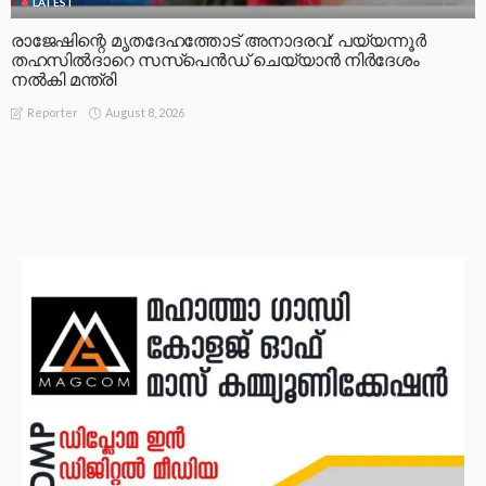
LATEST
രാജേഷിന്റെ മൃതദേഹത്തോട് അനാദരവ്: പയ്യന്നൂർ
തഹസിൽദാറെ സസ്പെൻഡ് ചെയ്യാൻ നിർദേശം
നൽകി മന്ത്രി
August 8, 2026
Reporter