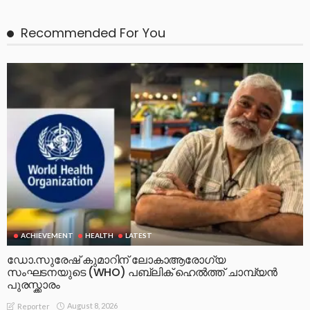
Recommended For You
ACHIEVEMENT
HEALTH
LATEST
ഡോ.സുരേഷ് കുമാറിന് ലോകാആരോഗ്യ
സംഘടനയുടെ (WHO) പബ്ലിക് ഹെൽത്ത് ചാമ്പ്യൻ
പുരസ്ക്കാരം
August 8, 2026
Reporter