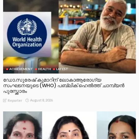
ACHIEVEMENT
HEALTH
LATEST
ഡോ.സുരേഷ് കുമാറിന് ലോകാആരോഗ്യ
സംഘടനയുടെ (WHO) പബ്ലിക് ഹെൽത്ത് ചാമ്പ്യൻ
പുരസ്ക്കാരം
August 8, 2026
Reporter