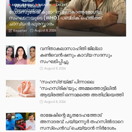
ACHIEVEMENT
HEALTH
LATEST
ഡോ.സുരേഷ് കുമാറിന് ലോകാആരോഗ്യ
സംഘടനയുടെ (WHO) പബ്ലിക് ഹെൽത്ത്
ചാമ്പ്യൻ പുരസ്ക്കാരം
August 8, 2026
Reporter
വനിതാകലാസാഹിതി ജില്ലാ
കൺവെൻഷനും കാവ്യ സദസും
സംഘടിപ്പിച്ചു.
August 8, 2026
‘സഹസ്ര’യ്ക്ക് പിന്നാലെ
‘സഹസ്രിക’യും; അമ്മത്തൊട്ടിലിൽ
ആയിരത്തി ഒന്നാമത്തെ അതിഥിയെത്തി
August 8, 2026
രാജേഷിന്റെ മൃതദേഹത്തോട്
അനാദരവ്: പയ്യന്നൂർ തഹസിൽദാറെ
സസ്പെൻഡ് ചെയ്യാൻ നിർദേശം