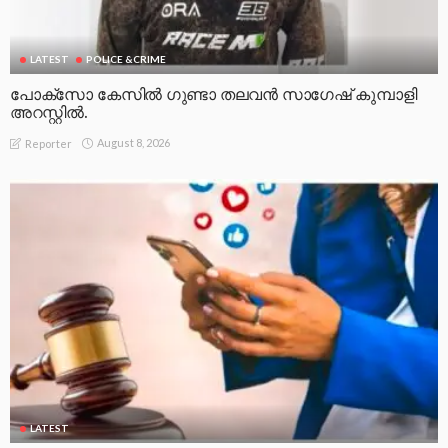
LATEST
POLICE &CRIME
പോക്സോ കേസിൽ ഗുണ്ടാ തലവൻ സാഗേഷ് കുമ്പാളി
അറസ്റ്റിൽ.
August 8, 2026
Reporter
LATEST