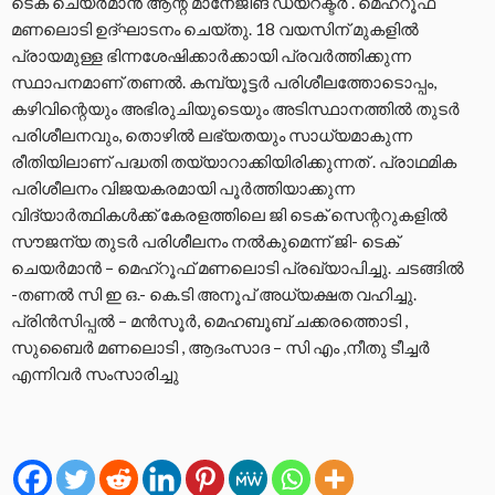
ടെക് ചെയർമാൻ ആന്റ് മാനേജിങ് ഡയറക്ടർ . മെഹറൂഫ്
മണലൊടി ഉദ്ഘാടനം ചെയ്തു. 18 വയസിന് മുകളിൽ
പ്രായമുള്ള ഭിന്നശേഷിക്കാർക്കായി പ്രവർത്തിക്കുന്ന
സ്ഥാപനമാണ് തണൽ. കമ്പ്യൂട്ടർ പരിശീലത്തോടൊപ്പം,
കഴിവിന്റെയും അഭിരുചിയുടെയും അടിസ്ഥാനത്തിൽ തുടർ
പരിശീലനവും, തൊഴിൽ ലഭ്യതയും സാധ്യമാകുന്ന
രീതിയിലാണ് പദ്ധതി തയ്യാറാക്കിയിരിക്കുന്നത് . പ്രാഥമിക
പരിശീലനം വിജയകരമായി പൂർത്തിയാക്കുന്ന
വിദ്യാർത്ഥികൾക്ക് കേരളത്തിലെ ജി ടെക് സെന്ററുകളിൽ
സൗജന്യ തുടർ പരിശീലനം നൽകുമെന്ന് ജി- ടെക്
ചെയർമാൻ – മെഹ്റൂഫ് മണലൊടി പ്രഖ്യാപിച്ചു. ചടങ്ങിൽ
-തണൽ സി ഇ ഒ.- കെ.ടി അനൂപ് അധ്യക്ഷത വഹിച്ചു.
പ്രിൻസിപ്പൽ – മൻസൂർ, മെഹബൂബ് ചക്കരത്തൊടി ,
സുബൈർ മണലൊടി , ആദംസാദ – സി എം ,നീതു ടീച്ചർ
എന്നിവർ സംസാരിച്ചു