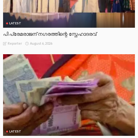
LATEST
പി പ്രേമരാജന് നഗരത്തിന്റെ സ്നേഹാദരവ്
August 6, 2026
Reporter
LATEST