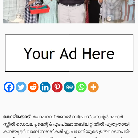
കോഴിക്കോട്
: മലാപറമ്പ് തണൽ സ്പേസ് സെന്റർ ഫോർ
സ്കിൽ ഡെവലപ്പ്മെന്റ് & എംപ്ലോയബിലിറ്റിയിൽ പുതുതായി
കമ്പ്യൂട്ടർ ലാബ് സജജീകരിച്ചു. പദ്ധതിയുടെ ഉദ്ഘാടനം ജി-