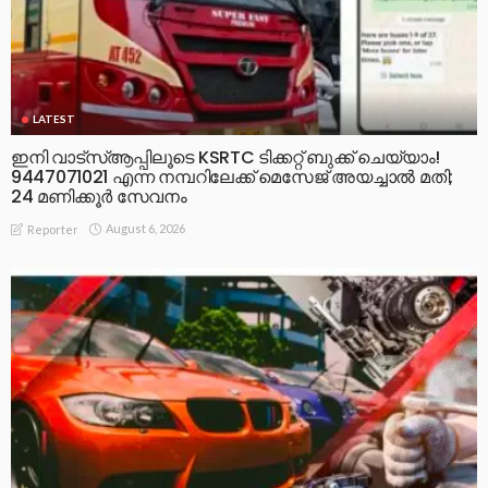
LATEST
ഇനി വാട്‌സ്ആപ്പിലൂടെ KSRTC ടിക്കറ്റ് ബുക്ക് ചെയ്യാം!
9447071021 എന്ന നമ്പറിലേക്ക് മെസേജ് അയച്ചാൽ മതി;
24 മണിക്കൂർ സേവനം
August 6, 2026
Reporter