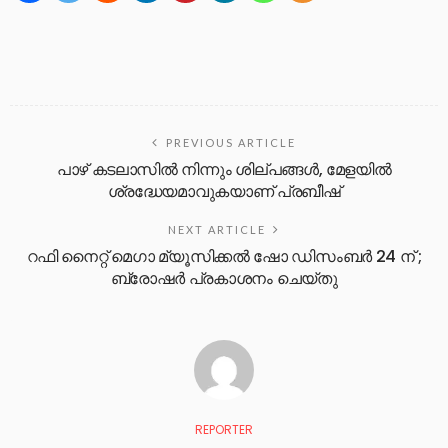
PREVIOUS ARTICLE
പാഴ് കടലാസിൽ നിന്നും ശില്പങ്ങൾ, മേളയിൽ
ശ്രദ്ധേയമാവുകയാണ് പ്രബീഷ്
NEXT ARTICLE
റഫി നൈറ്റ് മെഗാ മ്യൂസിക്കൽ ഷോ ഡിസംബർ 24 ന് ;
ബ്രോഷർ പ്രകാശനം ചെയ്തു
REPORTER