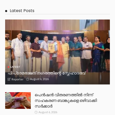
Latest Posts
LATEST
പി പ്രേമരാജന് നഗരത്തിന്റെ സ്നേഹാദരവ്
August 6, 2026
Reporter
പെൻഷൻ വിതരണത്തിൽ നിന്ന്
സഹകരണ ബാങ്കുകളെ ഒഴിവാക്കി
സർക്കാർ
August 6, 2026