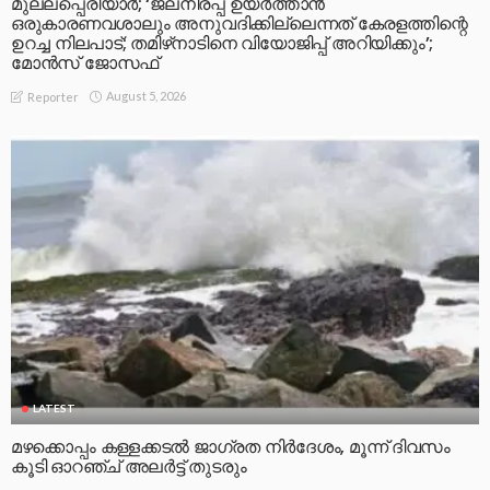
മുല്ലപ്പെരിയാര്‍; ‘ജലനിരപ്പ് ഉയര്‍ത്താന്‍
ഒരുകാരണവശാലും അനുവദിക്കില്ലെന്നത് കേരളത്തിന്റെ
ഉറച്ച നിലപാട്; തമിഴ്‌നാടിനെ വിയോജിപ്പ് അറിയിക്കും’;
മോന്‍സ് ജോസഫ്
August 5, 2026
Reporter
LATEST
മഴക്കൊപ്പം കള്ളക്കടൽ ജാഗ്രത നിർദേശം, മൂന്ന് ദിവസം
കൂടി ഓറഞ്ച് അലർട്ട് തുടരും