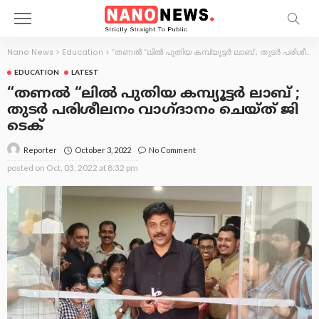
Nano News
>
Education
>
“തണൽ “ലിൽ പുതിയ കമ്പ്യൂട്ടർ ലാബ് ; തുടർ പരിശീലനം വാഗ്ദാനം ചെയ്ത് ജി ടെക്
EDUCATION
LATEST
“തണൽ “ലിൽ പുതിയ കമ്പ്യൂട്ടർ ലാബ് ;
തുടർ പരിശീലനം വാഗ്ദാനം ചെയ്ത് ജി
ടെക്
October 3, 2022
No Comment
Reporter
posted on
Oct. 03, 2022 at 8:32 pm