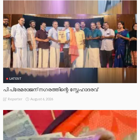
LATEST
പി പ്രേമരാജന് നഗരത്തിന്റെ സ്നേഹാദരവ്
August 6, 2026
Reporter