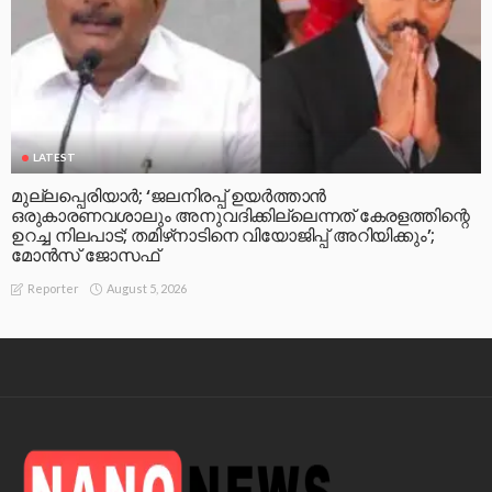
LATEST
മുല്ലപ്പെരിയാര്‍; ‘ജലനിരപ്പ് ഉയര്‍ത്താന്‍
ഒരുകാരണവശാലും അനുവദിക്കില്ലെന്നത് കേരളത്തിന്റെ
ഉറച്ച നിലപാട്; തമിഴ്‌നാടിനെ വിയോജിപ്പ് അറിയിക്കും’;
മോന്‍സ് ജോസഫ്
August 5, 2026
Reporter