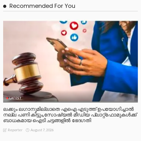
Recommended For You
LATEST
ലക്കും ലഗാനുമില്ലാതെ എഐ എടുത്ത് ഉപയോഗിച്ചാല്‍
നല്ല പണി കിട്ടും,സോഷ്യല്‍ മീഡിയ പ്ലാറ്റ്‌ഫോമുകള്‍ക്ക്
ബാധകമായ ഐടി ചട്ടങ്ങളില്‍ ഭേദഗതി
August 7, 2026
Reporter