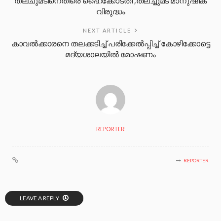
തലചുമടിനെതിരെ ഹൈക്കോടതി ;തലച്ചുമട് മാനുഷിക
വിരുദ്ധം
NEXT ARTICLE
കാവൽക്കാരനെ തലക്കടിച്ച് പരിക്കേൽപ്പിച്ച് കോഴിക്കോട്ടെ
മദ്യശാലയിൽ മോഷണം
REPORTER
REPORTER
LEAVE A REPLY