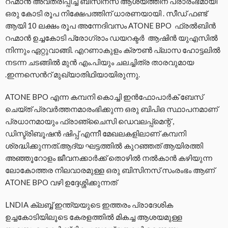
റഹ്മാൻ അവതരിപ്പിച്ച ബിസിനസ് ആശയത്തിന് പ്രാരംഭമായി
ഒരു കോടി രൂപ നിക്ഷേപത്തിന് ധാരണയായി . സീഡ് ഫണ്ട്
ആയി 10 ലക്ഷം രൂപ അന്നേദിവസം ATONE BPO ഫ്രൽബിൻ
റഹ്മാൻ ഉച്ചകോടി പ്രോഗ്രാം ഡയറക്ടർ ആഷിൻ യുഎസിൽ
നിന്നും ഏറ്റുവാങ്ങി. എറണാകുളം ക്രൗൺ പ്ലാസ ഹോട്ടലിൽ
നടന്ന ചടങ്ങിൽ മുൻ എം.പിയും ചലച്ചിത്ര താരവുമായ
.ഇന്നസെൻറ് മുഖ്യാതിഥിയായിരുന്നു.
ATONE BPO എന്ന കമ്പനി കൊച്ചി ഇൻഫോപാർക് ബേസ്
ചെയ്ത് പ്രവർത്തനമാരംഭിക്കുന്ന ഒരു ബിപിഒ സ്ഥാപനമാണ്
പ്രധാനമായും ഫ്രാഞ്ചൈസി ഡെവലപ്പ്മെന്റ് ,
ഡിസ്ട്രിബൂഷൻ ഷിപ്പ് എന്നീ മേഖലകളിലാണ് കമ്പനി
ശ്രദ്ധിക്കുന്നത്.ആദ്യ ഘട്ടത്തിൽ കുറഞ്ഞത് ആയിരത്തി
അഞ്ഞൂറോളം ജീവനക്കാർക്ക് തൊഴിൽ നൽകാൻ കഴിയുന്ന
ലോകോത്തര നിലവാരമുള്ള ഒരു ബിസിനസ് സംരംഭം ആണ്
ATONE BPO വഴി ഉദ്ദേശ്ശിക്കുന്നത്
LNDIA ക്ലബ്ബ് ഇന്ത്യയുടെ ഇത്തരം പ്രാദേശിക
ഉച്ചകോടിയിലൂടെ കേരളത്തിൽ മികച്ച ആശയമുള്ള