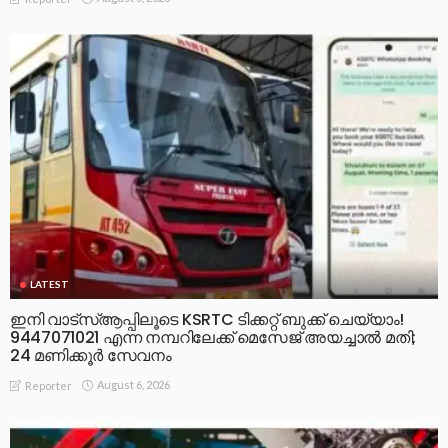
LATEST
ഇനി വാട്‌സ്ആപ്പിലൂടെ KSRTC ടിക്കറ്റ് ബുക്ക് ചെയ്യാം!
9447071021 എന്ന നമ്പറിലേക്ക് മെസേജ് അയച്ചാൽ മതി;
24 മണിക്കൂർ സേവനം
August 6, 2026
Reporter