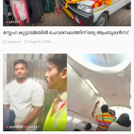
LATEST
സ്നേഹ കൂട്ടായ്മയിൽ ചേവരമ്പലത്തിന് ഒരു ആംബുലൻസ്.
August 6, 2026
Reporter
GENERAL
LATEST