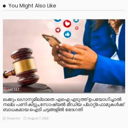
You Might Also Like
LATEST
ലക്കും ലഗാനുമില്ലാതെ എഐ എടുത്ത് ഉപയോഗിച്ചാല്‍
നല്ല പണി കിട്ടും,സോഷ്യല്‍ മീഡിയ പ്ലാറ്റ്‌ഫോമുകള്‍ക്ക്
ബാധകമായ ഐടി ചട്ടങ്ങളില്‍ ഭേദഗതി
August 7, 2026
Reporter