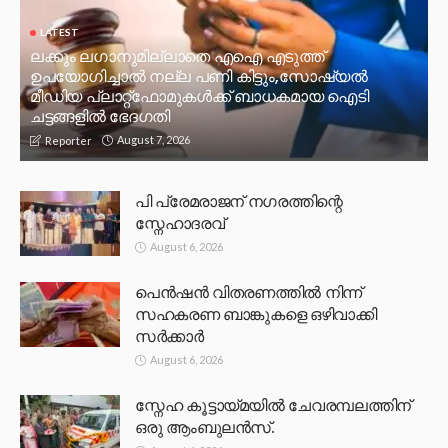
LATEST
ലക്കും ലഗാനുമില്ലാതെ എഐ എടുത്ത്
ഉപയോഗിച്ചാല്‍ നല്ല പണി കിട്ടും,സോഷ്യല്‍
മീഡിയ പ്ലാറ്റ്‌ഫോമുകള്‍ക്ക് ബാധകമായ ഐടി
ചട്ടങ്ങളില്‍ ഭേദഗതി
August 7, 2026
Reporter
പി പ്രേമരാജന് നഗരത്തിന്റെ
സ്നേഹാദരവ്
August 6, 2026
പെൻഷൻ വിതരണത്തിൽ നിന്ന്
സഹകരണ ബാങ്കുകളെ ഒഴിവാക്കി
സർക്കാർ
August 6, 2026
സ്നേഹ കൂട്ടായ്മയിൽ ചേവരമ്പലത്തിന്
ഒരു ആംബുലൻസ്.