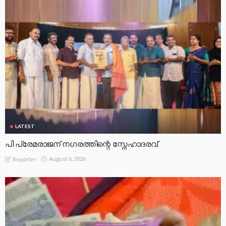
LATEST
പി പ്രേമരാജന് നഗരത്തിന്റെ സ്നേഹാദരവ്
August 6, 2026
Reporter