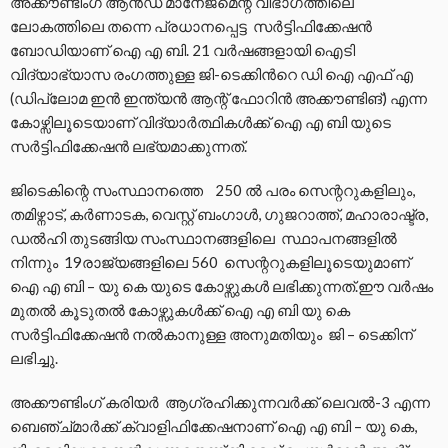
അക്കൗണ്ടിംഗ് ആൻഡ് മാനേജ്മെന്റ് വിഭാഗത്തിലെ
ലോകത്തിലെ തന്നെ പ്രധാനപ്പെട്ട സർട്ടിഫിക്കേഷൻ
ബോഡിയാണ് ഐ എ ബി. 21 വർഷങ്ങളായി ഐടി
വിദ്യാഭ്യാസ രംഗത്തുള്ള ജി-ടെക്കിൻറെ ഡി ഐ എഫ് എ
(ഡിപ്ലോമ ഇൻ ഇന്ത്യൻ ആന്റ് ഫോറിൻ അക്കൗണ്ടിങ്) എന്ന
കോഴ്സിലൂടെയാണ് വിദ്യാർത്ഥികൾക്ക് ഐ എ ബി യുടെ
സർട്ടിഫിക്കേഷൻ ലഭ്യമാക്കുന്നത്.
ജിടെകിന്റെ സംസ്ഥാനത്തെ 250 ൽ പരം സെന്ററുകളിലും,
തമിഴ്നാട്, കർണാടക, വെസ്റ്റ് ബംഗാൾ, ഗുജറാത്ത്, മഹാരാഷ്ട്ര,
ഡൽഹി തുടങ്ങിയ സംസ്ഥാനങ്ങളിലെ സ്ഥാപനങ്ങളിൽ
നിന്നും 19രാജ്യങ്ങളിലെ 560 സെന്ററുകളിലൂടെയുമാണ്
ഐ എ ബി – യു കെ യുടെ കോഴ്സുകൾ ലഭിക്കുന്നത്.ഈ വർഷം
മുതൽ കൂടുതൽ കോഴ്സുകൾക്ക് ഐ എ ബി യു കെ
സർട്ടിഫിക്കേഷൻ നൽകാനുള്ള അനുമതിയും ജി – ടെക്കിന്
ലഭിച്ചു.
അക്കൗണ്ടിംഗ് കരിയർ ആഗ്രഹിക്കുന്നവർക്ക് ലെവൽ-3 എന്ന
ബെഞ്ച്മാർക്ക് ക്വാളിഫിക്കേഷനാണ് ഐ എ ബി – യു കെ,