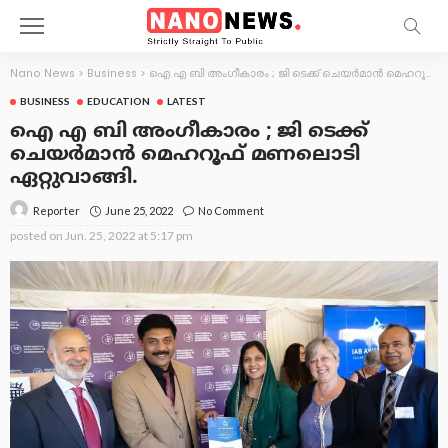
Nano News
>
Business
>
ഐ എ ബി അംഗീകാരം ; ജി ടെക്ക് ചെയർമാൻ മെഹറൂഫ് മണലൊടി ഏറ്റുവാങ്ങി.
BUSINESS
EDUCATION
LATEST
ഐ എ ബി അംഗീകാരം ; ജി ടെക്ക്
ചെയർമാൻ മെഹറൂഫ് മണലൊടി
ഏറ്റുവാങ്ങി.
June 25, 2022
No Comment
Reporter
posted on
Jun. 25, 2022 at 5:17 pm