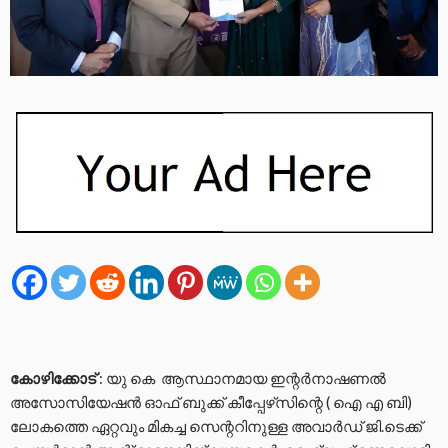
കോഴിക്കോട്
: യു കെ ആസ്ഥാനമായ ഇന്റർനാഷണൽ
അസോസിയേഷൻ ഓഫ് ബുക്ക് കീപ്പേഴ്‌സിന്റെ ( ഐ എ ബി)
ലോകത്തെ ഏറ്റവും മികച്ച സെന്ററിനുള്ള അവാർഡ് ജി.ടെക്ക്