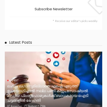
Subscribe Newsletter
Receive our editor's picks weekly
Latest Posts
LATEST
ലക്കും ലഗാനുമില്ലാതെ എഐ എടുത്ത്
ഉപയോഗിച്ചാല്‍ നല്ല പണി കിട്ടും,സോഷ്യല്‍
മീഡിയ പ്ലാറ്റ്‌ഫോമുകള്‍ക്ക് ബാധകമായ ഐടി
ചട്ടങ്ങളില്‍ ഭേദഗതി
August 7, 2026
Reporter