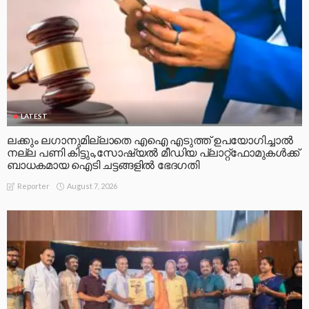
LATEST
ലക്കും ലഗാനുമില്ലാതെ എഐ എടുത്ത് ഉപയോഗിച്ചാല്‍
നല്ല പണി കിട്ടും,സോഷ്യല്‍ മീഡിയ പ്ലാറ്റ്‌ഫോമുകള്‍ക്ക്
ബാധകമായ ഐടി ചട്ടങ്ങളില്‍ ഭേദഗതി
August 7, 2026
Reporter