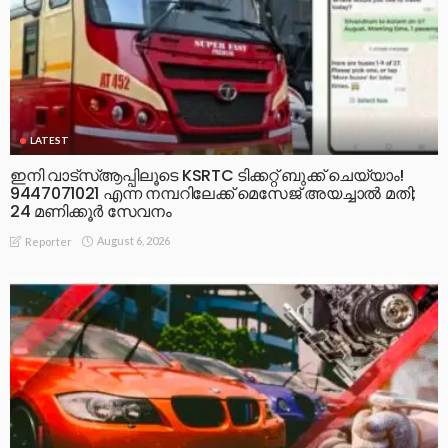
LATEST
ഇനി വാട്‌സ്ആപ്പിലൂടെ KSRTC ടിക്കറ്റ് ബുക്ക് ചെയ്യാം!
9447071021 എന്ന നമ്പറിലേക്ക് മെസേജ് അയച്ചാൽ മതി;
24 മണിക്കൂർ സേവനം
August 6, 2026
Reporter