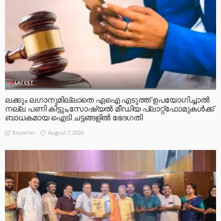
LATEST
ലക്കും ലഗാനുമില്ലാതെ എഐ എടുത്ത് ഉപയോഗിച്ചാല്‍
നല്ല പണി കിട്ടും,സോഷ്യല്‍ മീഡിയ പ്ലാറ്റ്‌ഫോമുകള്‍ക്ക്
ബാധകമായ ഐടി ചട്ടങ്ങളില്‍ ഭേദഗതി
August 7, 2026
Reporter