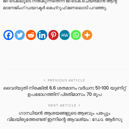
ജി-ടെകിലൂടെ നൽകുന്നതെന്ന് ജി ടെക് ചെയർമാൻ ആന്റ്
മാനേജിംഗ് ഡയറക്ടർ മെഹ്റൂഫ് മണലൊടി പറഞ്ഞു.
PREVIOUS ARTICLE
വൈദ്യുതി നിരക്കിൽ 6.6 ശതമാനം വ‍ര്‍ധന; 51-100 യൂണിറ്റ്
ഉപഭോഗത്തിന് പ്രതിമാസം 70 രൂപ
NEXT ARTICLE
ഗാന്ധിയൻ ആശയങ്ങളുടെ ആഴവും പരപ്പും
വിലയിരുത്തേണ്ടത് ഇന്നിന്റെ ആവശ്യം : ഡോ. ആർസു