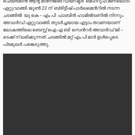
ചെയർമാൻ ആന്റ് മാനേജിങ് ഡയറക്ടർ മെഹ്റൂഫ് മണലൊടി
ഏറ്റുവാങ്ങി. ജൂൺ 22 ന് ബ്രിട്ടീഷ് പാർലമെൻറിൽ നടന്ന
ചടങ്ങിൽ യു കെ – എം പി ഫാബിൻ ഹാമിൽടണിൽ നിന്നും
അവാർഡ് ഏറ്റുവാങ്ങി. തുടർച്ചയായ എട്ടാം തവണയാണ്
ലോകത്തിലെ ബെസ്റ്റ് ഐ എ ബി സെൻറർ അവാർഡ് ജി –
ടെക്ക് ന് ലഭിക്കുന്നത്. ചടങ്ങിൽ മറ്റ് എം പി മാർ ഉൾപ്പെടെ
പ്രമുഖർ പങ്കെടുത്തു.