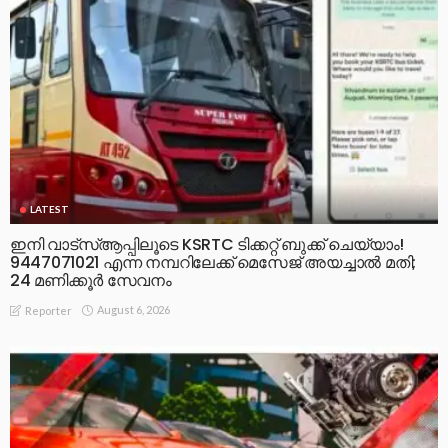
LATEST
ഇനി വാട്‌സ്ആപ്പിലൂടെ KSRTC ടിക്കറ്റ് ബുക്ക് ചെയ്യാം!
9447071021 എന്ന നമ്പറിലേക്ക് മെസേജ് അയച്ചാൽ മതി;
24 മണിക്കൂർ സേവനം
August 6, 2026
Reporter