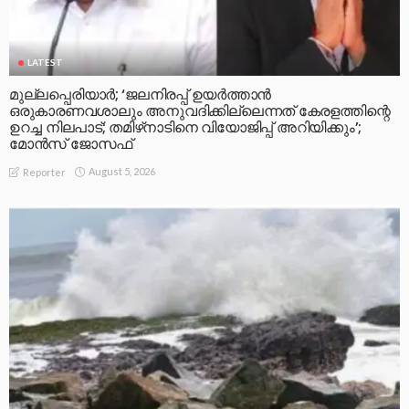
LATEST
മുല്ലപ്പെരിയാര്‍; ‘ജലനിരപ്പ് ഉയര്‍ത്താന്‍
ഒരുകാരണവശാലും അനുവദിക്കില്ലെന്നത് കേരളത്തിന്റെ
ഉറച്ച നിലപാട്; തമിഴ്‌നാടിനെ വിയോജിപ്പ് അറിയിക്കും’;
മോന്‍സ് ജോസഫ്
August 5, 2026
Reporter