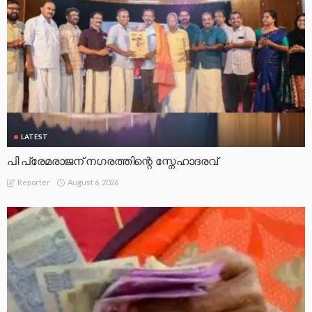
LATEST
പി പ്രേമരാജന് നഗരത്തിന്റെ സ്നേഹാദരവ്
August 6, 2026
Reporter