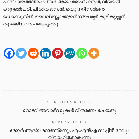
പഞ്ചായത്ത് അംഗങ്ങൾ ആയ ശരീഫ് മാസ്റ്റർ, വിജയൻ
കണ്ണഞ്ചേരി, പി ശിവദാസൻ, വെറ്റിനറി സർജൻ
ഡോ.സുനിൽ, ലൈവ് സ്റ്റോക്ക് ഇൻസ്‌പെക്ടർ കുട്ടികൃഷ്ണൻ
തുടങ്ങിയവർ പങ്കെടുത്തു.
PREVIOUS ARTICLE
റോട്ടറി അവാര്‍ഡുകള്‍ വിതരണം ചെയ്തു
NEXT ARTICLE
മേയർ ആര്യ രാജേന്ദ്രനും എംഎല്‍എ സച്ചിന്‍ ദേവും
വിവാഹിതരാകുന്നു