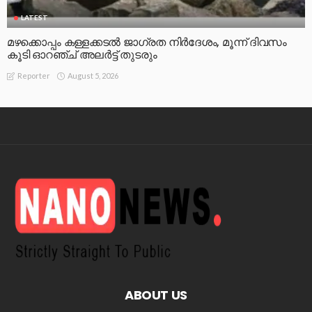
LATEST
മഴക്കൊപ്പം കള്ളക്കടൽ ജാഗ്രത നിർദേശം, മൂന്ന് ദിവസം
കൂടി ഓറഞ്ച് അലർട്ട് തുടരും
August 5, 2026
Reporter
ABOUT US