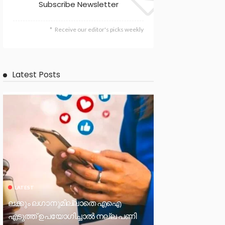
Subscribe Newsletter
Receive our editor's picks weekly
Latest Posts
LATEST
ലക്കും ലഗാനുമില്ലാതെ എഐ
എടുത്ത് ഉപയോഗിച്ചാല്‍ നല്ല പണി