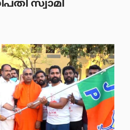
ിപതി സ്വാമി