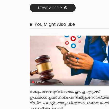
LEAVE A REPLY
You Might Also Like
LATEST
ലക്കും ലഗാനുമില്ലാതെ എഐ എടുത്ത്
ഉപയോഗിച്ചാല്‍ നല്ല പണി കിട്ടും,സോഷ്യല്
മീഡിയ പ്ലാറ്റ്‌ഫോമുകള്‍ക്ക് ബാധകമായ ഐട
ചട്ടങ്ങളില്‍ ഭേദഗതി