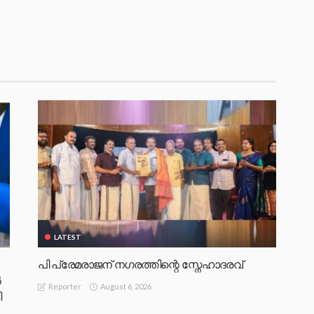
LATEST
പി പ്രേമരാജന് നഗരത്തിന്റെ സ്നേഹാദരവ്
‍
August 6, 2026
Reporter
ി