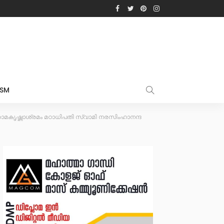
ISM
ാമകൃഷ്ണാശ്രമം മഠാധിപതി സ്വാമി നരസിംഹാനന്ദ