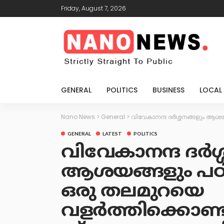
Friday, August 7, 2026
GENERAL
POLITICS
BUSINESS
LOCAL
Nano News
>
General
>
വിവേകാനന്ദ ദർശ്ശനങ്ങളും ആശ
GENERAL
LATEST
POLITICS
വിവേകാനന്ദ ദർശ്
ആശയങ്ങളും പഠി
ഒരു തലമുറയെ
വളർത്തിക്കൊണ്