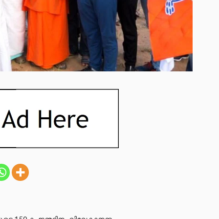
ുടെ 150-ാം ജന്മദിനം വിവേകാനന്ദ