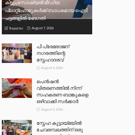
കിട്ടും,സോഷ്യല്‍ മീഡിയ
പ്ലാറ്റ്‌ഫോമുകള്‍ക്ക് ബാധകമായ ഐടി
ചട്ടങ്ങളില്‍ ഭേദഗതി
August 7, 2026
Reporter
പി പ്രേമരാജന്
നഗരത്തിന്റെ
സ്നേഹാദരവ്
August 6, 2026
പെൻഷൻ
വിതരണത്തിൽ നിന്ന്
സഹകരണ ബാങ്കുകളെ
ഒഴിവാക്കി സർക്കാർ
August 6, 2026
സ്നേഹ കൂട്ടായ്മയിൽ
ചേവരമ്പലത്തിന് ഒരു