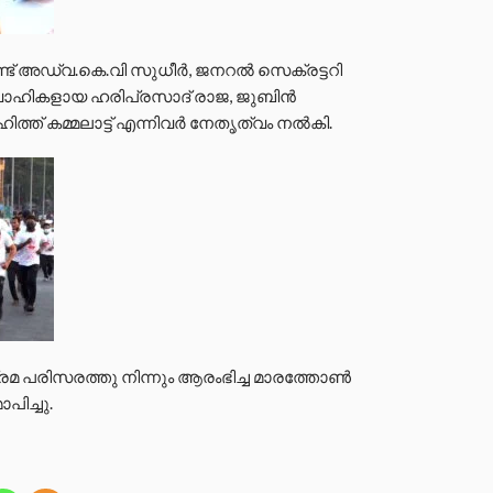
ട് അഡ്വ.കെ.വി സുധീർ, ജനറൽ സെക്രട്ടറി
രവാഹികളായ ഹരിപ്രസാദ് രാജ, ജുബിൻ
ത്ത് കമ്മലാട്ട് എന്നിവർ നേതൃത്വം നൽകി.
്രമ പരിസരത്തു നിന്നും ആരംഭിച്ച മാരത്തോൺ
ിച്ചു.