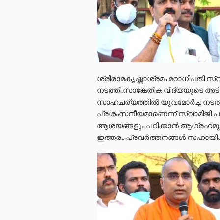
ശ്രീരാമകൃഷ്ണാശ്രമം മഠാധിപതി 
നടത്തി.സാങ്കേതിക വിദ്യയുടെ അട
സാഹചര്യത്തിൽ യുവമോർച്ച നടത്ത
പ്രശംസനീയമാണെന്ന് സ്വാമിജി പറ
ആശയങ്ങളും പഠിക്കാൻ ആഗ്രഹമുള
ഇത്തരം പ്രവർത്തനങ്ങൾ സഹായിക്കുമ