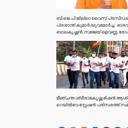
ബി.ജെ.പി ജില്ലാ വൈസ് പ്രസിഡണ്
പ്രശാന്ത് കുമാർ,യുവമോർച്ച ഭാ
ബാലകൃഷ്ണൻ, സജ്ജയ് ഒളവണ്ണ, രോഹി
മീഞ്ചന്ത ശ്രീരാമകൃഷ്ണ മിഷൻ ആശ
റെയിൽവേ സ്റ്റേഷൻ പരിസരത്ത് സമാപ