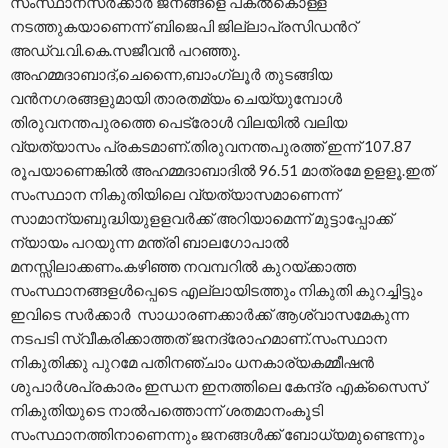
സംസ്ഥാനസര്‍ക്കാര്‍ ജനങ്ങളെ പകൽകൊള്ള
നടത്തുകയാണെന്ന് ബിജെപി ജില്ലാപ്രസിഡന്‍റ്
അഡ്വ.വി.കെ.സജീവന്‍ പറഞ്ഞു.
അഹമ്മദാബാദ്,ചെന്നൈ,ബാംഗ്ലൂര്‍ തുടങ്ങിയ
വന്‍നഗരങ്ങളുമായി താരതമ്യം ചെയ്യുമ്പോള്‍
തിരുവനന്തപുരത്തെ പെട്രോള്‍ വിലയില്‍ വലിയ
വ്യത്യാസം പ്രകടമാണ്.തിരുവനന്തപുരത്ത് ഇന്ന് 107.87
രൂപയാണെങ്കില്‍ അഹമ്മദാബാദില്‍ 96.51 മാത്രമേ ഉളളൂ.ഇത്
സംസ്ഥാന നികുതിയിലെ വ്യത്യാസമാണെന്ന്
സാമാന്യബുദ്ധിയുളളവര്‍ക്ക് അറിയാമെന്ന് മുട്ടാപ്പോക്ക്
ന്യായം പറയുന്ന മന്ത്രി ബാലഗോപാല്‍
മനസ്സിലാക്കണം.കഴിഞ്ഞ നവമ്പറില്‍ കുറയ്ക്കാത്ത
സംസ്ഥാനങ്ങളള്‍പ്പെടെ എല്ലായിടത്തും നികുതി കുറച്ചിട്ടും
ഇവിടെ സര്‍ക്കാര്‍ സാധാരണക്കാര്‍ക്ക് ആശ്വാസമേകുന്ന
നടപടി സ്വീകരിക്കാത്തത് ജനദ്രോഹമാണ്.സംസ്ഥാന
നികുതിക്കു പുറമേ പതിനഞ്ചാം ധനകാര്യകമ്മീഷന്‍
ശുപാര്‍ശപ്രകാരം ഇന്ധന ഇനത്തിലെ കേന്ദ്ര എക്സൈസ്
നികുതിയുടെ നാല്‍പത്തൊന്ന് ശതമാനംകൂടി
സംസ്ഥാനത്തിനാണെന്നും ജനങ്ങള്‍ക്ക് ബോധ്യമുണ്ടെന്നും