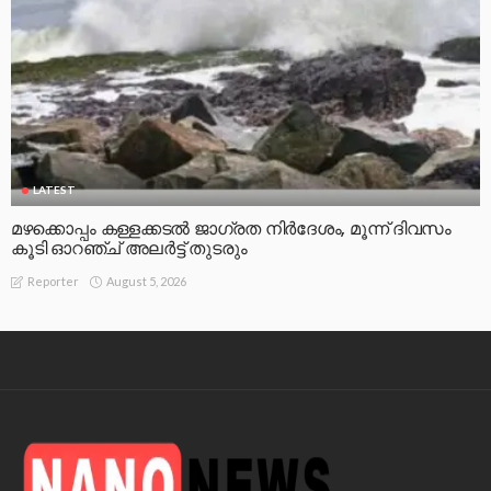
LATEST
മഴക്കൊപ്പം കള്ളക്കടൽ ജാഗ്രത നിർദേശം, മൂന്ന് ദിവസം
കൂടി ഓറഞ്ച് അലർട്ട് തുടരും
August 5, 2026
Reporter