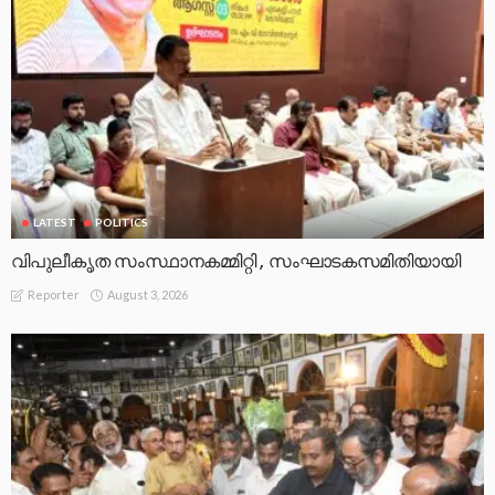
LATEST
POLITICS
വിപുലീകൃത സംസ്ഥാനകമ്മിറ്റി , സംഘാടകസമിതിയായി
August 3, 2026
Reporter