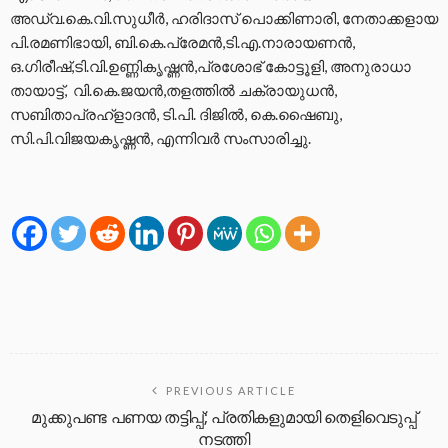
അഡ്വ.കെ.വി.സുധീർ, ഹരിദാസ് പൊക്കിണാരി, നേതാക്കളായ
പി.രമണിഭായി, ബി.കെ.പ്രേമന്‍,ടി.എ.നാരായണന്‍,
ഒ.ഗിരീഷ്,ടി.വി.ഉണ്ണികൃഷ്ണൻ,പ്
രശോഭ് കോട്ടൂളി, അനുരാധാ
തായാട്ട്, വി.കെ.ജയൻ,തളത്തില്‍ ചക്രായുധന്‍,
സബിതാപ്രഹ്ളാദൻ, ടി.പി. ദിജിൽ, കെ.ഷൈബു,
സി.പി.വിജയകൃഷ്ണൻ, എന്നിവർ സംസാരിച്ചു.
PREVIOUS ARTICLE
മുക്കുപണ്ട പണയ തട്ടിപ്പ്; പ്രതികളുമായി തെളിവെടുപ്പ്
നടത്തി