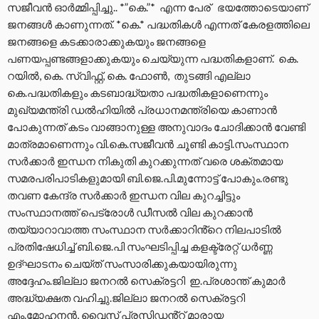
സജീവന്‍ ഓര്‍മ്മിപ്പിച്ചു.. *”കെ.”* എന്ന പേര് ഭയത്തോടെയാണ്
ജനങ്ങൾ കാണുന്നത്. *കെ.* പദ്ധതികള്‍ എന്നത് കേരളത്തിലെ
ജനങ്ങളെ കടക്കാരാക്കുകയും ജനങ്ങളെ
പണയപ്പണ്ടങ്ങളാക്കുകയും ചെയ്യുന്ന പദ്ധതികളാണ്. കെ.
റയിൽ, കെ. സ്വിഫ്റ്റ്, കെ. ഫോൺ, തുടങ്ങി എല്ലാ
കെ.പദ്ധതികളും കടബാദ്ധ്യതാ പദ്ധതികളാണെന്നും
മുഖ്യമന്ത്രി ഡൽഹിയിൽ പ്രധാനമന്ത്രിയെ കാണാൻ
പോകുന്നത് കടം വാങ്ങാനുള്ള അനുവാദം ചോദിക്കാൻ വേണ്ടി
മാത്രമാണെന്നും വി.കെ.സജീവന്‍ ചൂണ്ടി കാട്ടി.സംസ്ഥാന
സർക്കാർ ഇന്ധന നികുതി കുറക്കുന്നത് വരെ ശക്തമായ
സമരപരിപാടികളുമായി ബി.ജെ.പി.മുന്നോട്ട് പോകും.രണ്ടു
തവണ കേന്ദ്ര സർക്കാർ ഇന്ധന വില കുറച്ചിട്ടും
സംസ്ഥാനത്ത് പെട്രോൾ ഡീസൽ വില കുറക്കാൻ
തയ്യാറാവാത്ത സംസ്ഥാന സർക്കാറിൻ്റെ നിലപാടിൽ
പ്രതിഷേധിച്ച് ബി.ജെ.പി സംഘടിപ്പിച്ച കളക്ട്രേറ്റ് ധർണ്ണ
ഉദ്ഘാടനം ചെയ്ത് സംസാരിക്കുകയായിരുന്നു
അദ്ദേഹം.ജില്ലാ ജനറൽ സെക്രട്ടറി ഇ.പ്രശാന്ത് കുമാർ
അദ്ധ്യക്ഷത വഹിച്ചു.ജില്ലാ ജനറല്‍ സെക്രട്ടറി
എം.മോഹനൻ, വൈസ് പ്രസിഡൻ്റ് മാരായ