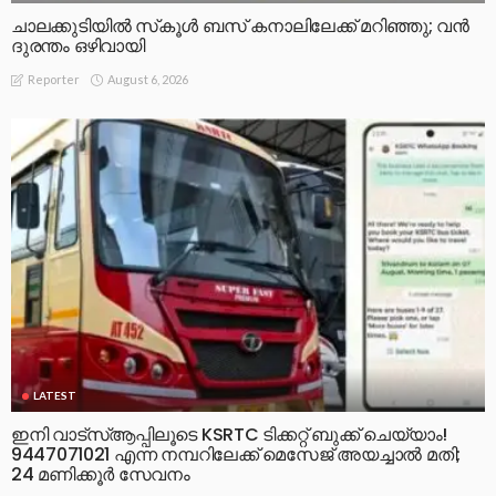
ചാലക്കുടിയിൽ സ്‌കൂൾ ബസ് കനാലിലേക്ക് മറിഞ്ഞു; വൻ
ദുരന്തം ഒഴിവായി
August 6, 2026
Reporter
LATEST
ഇനി വാട്‌സ്ആപ്പിലൂടെ KSRTC ടിക്കറ്റ് ബുക്ക് ചെയ്യാം!
9447071021 എന്ന നമ്പറിലേക്ക് മെസേജ് അയച്ചാൽ മതി;
24 മണിക്കൂർ സേവനം