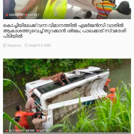
GENERAL
LATEST
കൊച്ചിയിലേക്ക് വന്ന വിമാനത്തിൽ എമർജൻസി വാതിൽ
ആകാശത്തുവെച്ച് തുറക്കാൻ ശ്രമം; പാലക്കാട് സ്വദേശി
പിടിയിൽ
August 6, 2026
Reporter
ACCIDENT NEWS
LATEST