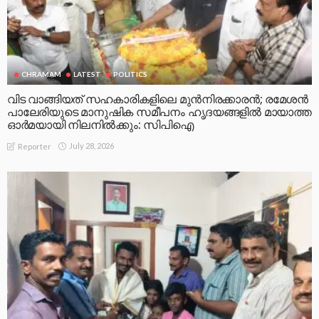
CHRAMAM
LATEST
POLITICS
വിട വാങ്ങിയത് സഹകാരികളിലെ മുൻനിരക്കാരൻ; രമേശൻ
പാലേരിയുടെ മാനുഷിക സമീപനം ഹൃദയങ്ങളിൽ മായാത്ത
ഓർമയായി നിലനിൽക്കും: സിപിഐ
July 28, 2026
Reporter