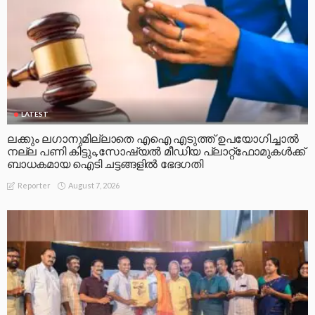
LATEST
ലക്കും ലഗാനുമില്ലാതെ എഐ എടുത്ത് ഉപയോഗിച്ചാല്‍
നല്ല പണി കിട്ടും,സോഷ്യല്‍ മീഡിയ പ്ലാറ്റ്‌ഫോമുകള്‍ക്ക്
ബാധകമായ ഐടി ചട്ടങ്ങളില്‍ ഭേദഗതി
August 7, 2026
Reporter