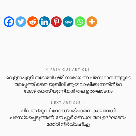
PREVIOUS ARTICLE
വെള്ളാപ്പള്ളി നടേശൻ ശ്രീ നാരായണ പ്രസ്ഥാനങ്ങളുടെ
തലപ്പത്ത് രജത ജൂബിലി ആഘോഷിക്കുന്നതിൻ്റെ
കോഴിക്കോട് യൂണിയൻ തല ഉൽഘാടനം
NEXT ARTICLE
പിഡബ്ലുഡി റോഡ് പരിപാലന കാലാവധി
പരസ്യപ്പെടുത്തൽ: ബേപ്പൂർ മണ്ഡല തല ഉദ്ഘാടനം
മന്ത്രി നിർവ്വഹിച്ചു