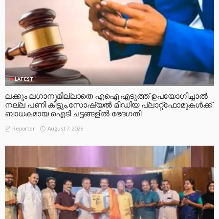
LATEST
ലക്കും ലഗാനുമില്ലാതെ എഐ എടുത്ത് ഉപയോഗിച്ചാല്‍
നല്ല പണി കിട്ടും,സോഷ്യല്‍ മീഡിയ പ്ലാറ്റ്‌ഫോമുകള്‍ക്ക്
ബാധകമായ ഐടി ചട്ടങ്ങളില്‍ ഭേദഗതി
August 7, 2026
Reporter