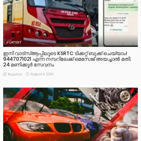
LATEST
ഇനി വാട്‌സ്ആപ്പിലൂടെ KSRTC ടിക്കറ്റ് ബുക്ക് ചെയ്യാം!
9447071021 എന്ന നമ്പറിലേക്ക് മെസേജ് അയച്ചാൽ മതി;
24 മണിക്കൂർ സേവനം
August 6, 2026
Reporter