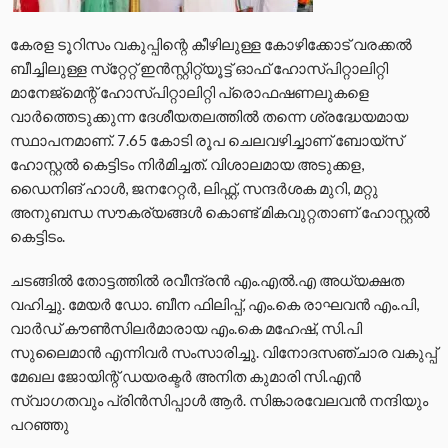
കേരള ടൂറിസം വകുപ്പിന്റെ കീഴിലുള്ള കോഴിക്കോട് വരക്കല്‍
ബീച്ചിലുള്ള സ്‌റ്റേറ്റ് ഇന്‍സ്റ്റിറ്റ്യൂട്ട് ഓഫ് ഹോസ്പിറ്റാലിറ്റി
മാനേജ്‌മെന്റ് ഹോസ്പിറ്റാലിറ്റി പ്രൊഫഷണലുകളെ
വാര്‍ത്തെടുക്കുന്ന ദേശീയതലത്തില്‍ തന്നെ ശ്രദ്ധേയമായ
സ്ഥാപനമാണ്. 7.65 കോടി രൂപ ചെലവഴിച്ചാണ് ബോയ്‌സ്
ഹോസ്റ്റല്‍ കെട്ടിടം നിര്‍മിച്ചത്. വിശാലമായ അടുക്കള,
ഡൈനിങ് ഹാള്‍, ജനറേറ്റര്‍, ലിഫ്റ്റ്, സന്ദര്‍ശക മുറി, മറ്റു
അനുബന്ധ സൗകര്യങ്ങള്‍ കൊണ്ട് മികവുറ്റതാണ് ഹോസ്റ്റല്‍
കെട്ടിടം.
ചടങ്ങില്‍ തോട്ടത്തില്‍ രവീന്ദ്രന്‍ എം.എല്‍.എ അധ്യക്ഷത
വഹിച്ചു. മേയര്‍ ഡോ. ബീന ഫിലിപ്പ്, എം.കെ രാഘവന്‍ എം.പി,
വാര്‍ഡ് കൗണ്‍സിലര്‍മാരായ എം.കെ മഹേഷ്, സി.പി
സുലൈമാന്‍ എന്നിവര്‍ സംസാരിച്ചു. വിനോദസഞ്ചാര വകുപ്പ്
മേഖല ജോയിന്റ് ഡയരക്ടര്‍ അനിത കുമാരി സി.എന്‍
സ്വാഗതവും പ്രിന്‍സിപ്പാള്‍ ആര്‍. സിങ്കാരവേലവന്‍ നന്ദിയും
പറഞ്ഞു