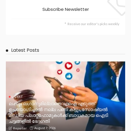
Subscribe Newsletter
Receive our editor's picks weekly
Latest Posts
LATEST
ലക്കും ലഗാനുമില്ലാതെ എഐ എടുത്ത്
ഉപയോഗിച്ചാല്‍ നല്ല പണി കിട്ടും,സോഷ്യല്‍
മീഡിയ പ്ലാറ്റ്‌ഫോമുകള്‍ക്ക് ബാധകമായ ഐടി
ചട്ടങ്ങളില്‍ ഭേദഗതി
August 7, 2026
Reporter