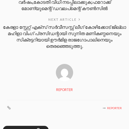
വർഷം,കോടതി വിധി നടപ്പിലാക്കുക;ഫറോക്ക്
മോണ്യുമെന്റ് ഡവലപ്മെന്റ് കൗൺസിൽ
NEXT ARTICLE
കേരളാ സ്റ്റേറ്റ് എക്സ് സർവീസസ്സ് ലീഗ് കോഴിക്കോട് ജില്ലാ
മഹിളാ വിംഗ് പ്രസിഡന്റായി സുനിത മണികണ്ഠനെയും
സിക്രട്ടറിയായി ഊർമിള രാജഗോപാലിനെയും
തെരഞ്ഞെടുത്തു.
REPORTER
REPORTER