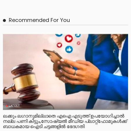
Recommended For You
LATEST
ലക്കും ലഗാനുമില്ലാതെ എഐ എടുത്ത് ഉപയോഗിച്ചാല്‍
നല്ല പണി കിട്ടും,സോഷ്യല്‍ മീഡിയ പ്ലാറ്റ്‌ഫോമുകള്‍ക്ക്
ബാധകമായ ഐടി ചട്ടങ്ങളില്‍ ഭേദഗതി