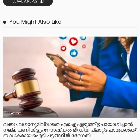
LEAVE A REPLY
You Might Also Like
LATEST
ലക്കും ലഗാനുമില്ലാതെ എഐ എടുത്ത് ഉപയോഗിച്ചാല്‍
നല്ല പണി കിട്ടും,സോഷ്യല്‍ മീഡിയ പ്ലാറ്റ്‌ഫോമുകള്‍ക്ക്
ബാധകമായ ഐടി ചട്ടങ്ങളില്‍ ഭേദഗതി