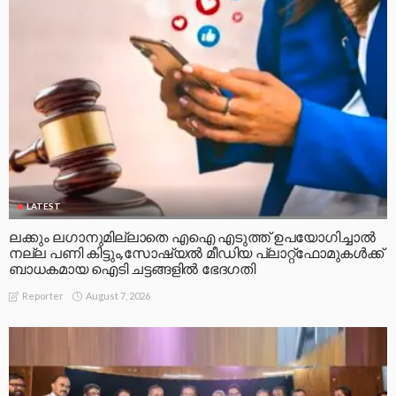
LATEST
ലക്കും ലഗാനുമില്ലാതെ എഐ എടുത്ത് ഉപയോഗിച്ചാല്‍
നല്ല പണി കിട്ടും,സോഷ്യല്‍ മീഡിയ പ്ലാറ്റ്‌ഫോമുകള്‍ക്ക്
ബാധകമായ ഐടി ചട്ടങ്ങളില്‍ ഭേദഗതി
August 7, 2026
Reporter