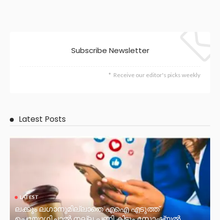
Subscribe Newsletter
Receive our editor's picks weekly
Latest Posts
LATEST
ലക്കും ലഗാനുമില്ലാതെ എഐ എടുത്ത്
ഉപയോഗിച്ചാല്‍ നല്ല പണി കിട്ടും,സോഷ്യല്‍