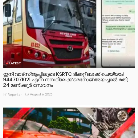
LATEST
ഇനി വാട്‌സ്ആപ്പിലൂടെ KSRTC ടിക്കറ്റ് ബുക്ക് ചെയ്യാം!
9447071021 എന്ന നമ്പറിലേക്ക് മെസേജ് അയച്ചാൽ മതി;
24 മണിക്കൂർ സേവനം
August 6, 2026
Reporter