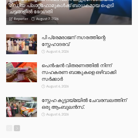
മീഡിയ പ്ലാറ്റ്‌ഫോമുകള്‍ക്ക് ബാധകമായ ഐടി
ചട്ടങ്ങളില്‍ ഭേദഗതി
August 7, 2026
Reporter
പി പ്രേമരാജന് നഗരത്തിന്റെ
സ്നേഹാദരവ്
August 6, 2026
പെൻഷൻ വിതരണത്തിൽ നിന്ന്
സഹകരണ ബാങ്കുകളെ ഒഴിവാക്കി
സർക്കാർ
August 6, 2026
സ്നേഹ കൂട്ടായ്മയിൽ ചേവരമ്പലത്തിന്
ഒരു ആംബുലൻസ്.
August 6, 2026