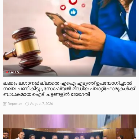
LATEST
ലക്കും ലഗാനുമില്ലാതെ എഐ എടുത്ത് ഉപയോഗിച്ചാല്‍
നല്ല പണി കിട്ടും,സോഷ്യല്‍ മീഡിയ പ്ലാറ്റ്‌ഫോമുകള്‍ക്ക്
ബാധകമായ ഐടി ചട്ടങ്ങളില്‍ ഭേദഗതി
August 7, 2026
Reporter