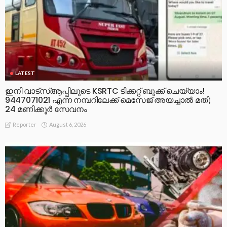
LATEST
ഇനി വാട്‌സ്ആപ്പിലൂടെ KSRTC ടിക്കറ്റ് ബുക്ക് ചെയ്യാം!
9447071021 എന്ന നമ്പറിലേക്ക് മെസേജ് അയച്ചാൽ മതി;
24 മണിക്കൂർ സേവനം
August 6, 2026
Reporter