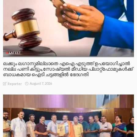
LATEST
ലക്കും ലഗാനുമില്ലാതെ എഐ എടുത്ത് ഉപയോഗിച്ചാല്‍
നല്ല പണി കിട്ടും,സോഷ്യല്‍ മീഡിയ പ്ലാറ്റ്‌ഫോമുകള്‍ക്ക്
ബാധകമായ ഐടി ചട്ടങ്ങളില്‍ ഭേദഗതി
August 7, 2026
Reporter