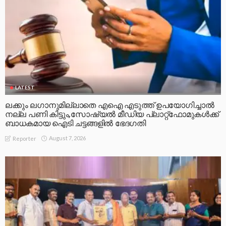
LATEST
ലക്കും ലഗാനുമില്ലാതെ എഐ എടുത്ത് ഉപയോഗിച്ചാല്‍
നല്ല പണി കിട്ടും,സോഷ്യല്‍ മീഡിയ പ്ലാറ്റ്‌ഫോമുകള്‍ക്ക്
ബാധകമായ ഐടി ചട്ടങ്ങളില്‍ ഭേദഗതി
August 7, 2026
Reporter