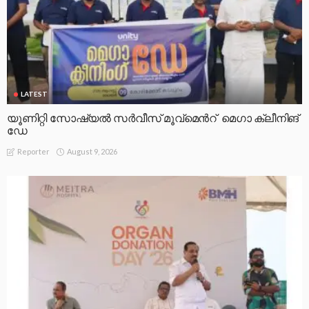
LATEST
യൂണിറ്റി സോഷ്യൽ സർവീസ് മൂവ്മെൻറ് മെഗാ ക്ലീനിങ്
ഡേ
August 9, 2026
Reporter