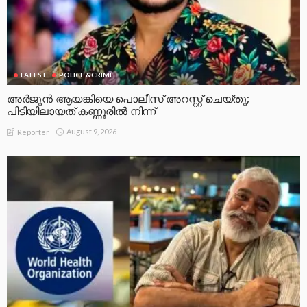
LATEST
POLICE &CRIME
അർജുൻ ആയങ്കിയെ പൊലീസ് അറസ്റ്റ് ചെയ്‌തു;
പിടിയിലായത് കണ്ണൂരിൽ നിന്ന്
August 9, 2026
Reporter