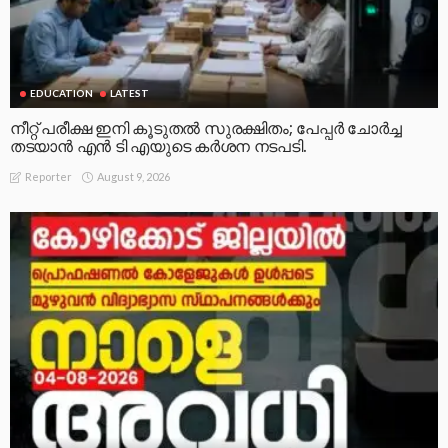
EDUCATION
LATEST
നീറ്റ് പരീക്ഷ ഇനി കൂടുതൽ സുരക്ഷിതം; പേപ്പർ ചോർച്ച
തടയാൻ എൻ ടി എയുടെ കർശന നടപടി.
August 9, 2026
Reporter