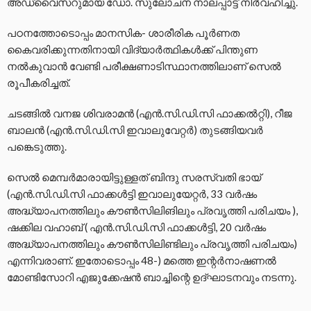
അഡ്വൈസറുമായ ഡോ. സുലോചന നാലപ്പാട്ട് നിർവഹിച്ചു.
പഠനത്തോടൊപ്പം മാനസിക- ശാരീരിക പൂർണത
കൈവരിക്കുന്നതിനായി വിദ്യാർത്ഥികൾക്ക് പിന്തുണ
നൽകുവാൻ വേണ്ടി പരീക്ഷണാടിസ്ഥാനത്തിലാണ് സെൽ
രൂപീകരിച്ചത്.
ചടങ്ങിൽ വനജ ശിവരാമൻ (എൻ.സി.ഡി.സി ഫാക്കൽറ്റി), റീജ
ബാലൻ (എൻ.സി.ഡി.സി ഇവാലുവേറ്റർ) തുടങ്ങിയവർ
പങ്കെടുത്തു.
സെൽ മെമ്പർമാരായിട്ടുള്ളത് ബിന്ദു സരസ്വതി ഭായ്
(എൻ.സി.ഡി.സി ഫാക്കൾട്ടി ഇവാലുയേറ്റർ, 33 വർഷം
അദ്ധ്യാപനത്തിലും കൗൺസിലിങിലും പ്രവൃത്തി പരിചയം ),
ഷക്കില വഹാബ് ( എൻ.സി.ഡി.സി ഫാക്കൾട്ടി, 20 വർഷം
അദ്ധ്യാപനത്തിലും കൗൺസിലിണ്ടിലും പ്രവൃത്തി പരിചയം)
എന്നിവരാണ്. ഇതോടൊപ്പം 48-) മത്തെ ഇന്റർനാഷണൽ
മോണ്ടിസോറി എജുക്കേഷൻ ബാച്ചിന്റെ ഉദ്ഘാടനവും നടന്നു.