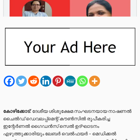
കോഴിക്കോട്
: ദേശീയ ശിശുക്ഷേമ സംഘടനയായ നാഷണൽ
ചൈൽഡ് ഡെവലപ്പ്മെന്റ് കൗൺസിൽ രൂപീകരിച്ച
ഇന്റേർണൽ ഗൈഡൻസ് സെൽ ഉദ്ഘാടനം
എഴുത്തുക്കാരിയും ലേബർ വെൽഫയർ – മെഡിക്കൽ