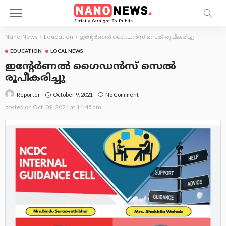
Nano News
>
Education
>
ഇന്റേർണൽ ഗൈഡൻസ് സെൽ രൂപീകരിച്ചു
EDUCATION
LOCAL NEWS
ഇന്റേർണൽ ഗൈഡൻസ് സെൽ
രൂപീകരിച്ചു
October 9, 2021
No Comment
Reporter
posted on
Oct. 09, 2021 at 11:45 am