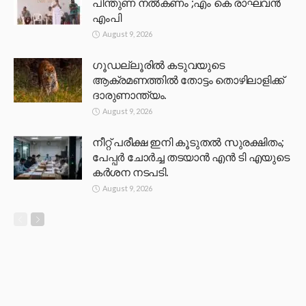
പിന്തുണ നൽകണം ;എം കെ രാഘവൻ
എംപി
August 9, 2026
ഗൂഡല്ലൂരിൽ കടുവയുടെ
ആക്രമണത്തിൽ തോട്ടം തൊഴിലാളിക്ക്
ദാരുണാന്ത്യം.
August 9, 2026
നീറ്റ് പരീക്ഷ ഇനി കൂടുതൽ സുരക്ഷിതം;
പേപ്പർ ചോർച്ച തടയാൻ എൻ ടി എയുടെ
കർശന നടപടി.
August 9, 2026