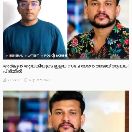
GENERAL
LATEST
POLICE &CRIME
അർജുൻ ആയങ്കിയുടെ ഇളയ സഹോദരൻ അജയ് ആയങ്കി
പിടിയിൽ
August 9, 2026
Reporter