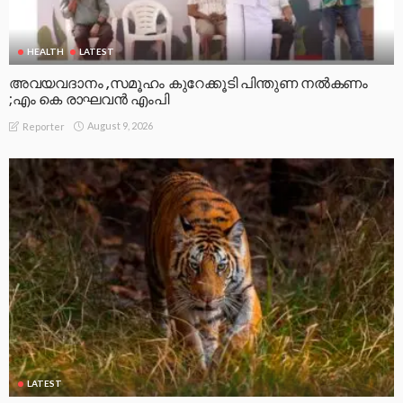
HEALTH
LATEST
അവയവദാനം ,സമൂഹം കുറേക്കൂടി പിന്തുണ നൽകണം
;എം കെ രാഘവൻ എംപി
August 9, 2026
Reporter
LATEST