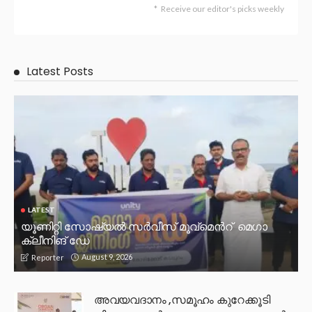
Receive our editor's picks weekly
Latest Posts
LATEST
യൂണിറ്റി സോഷ്യൽ സർവീസ് മൂവ്മെൻറ് മെഗാ
ക്ലീനിങ് ഡേ
August 9, 2026
Reporter
അവയവദാനം ,സമൂഹം കുറേക്കൂടി