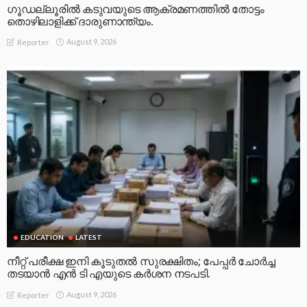
ഗൂഡല്ലൂരിൽ കടുവയുടെ ആക്രമണത്തിൽ തോട്ടം
തൊഴിലാളിക്ക് ദാരുണാന്ത്യം.
August 9, 2026
Reporter
EDUCATION
LATEST
നീറ്റ് പരീക്ഷ ഇനി കൂടുതൽ സുരക്ഷിതം; പേപ്പർ ചോർച്ച
തടയാൻ എൻ ടി എയുടെ കർശന നടപടി.
August 9, 2026
Reporter