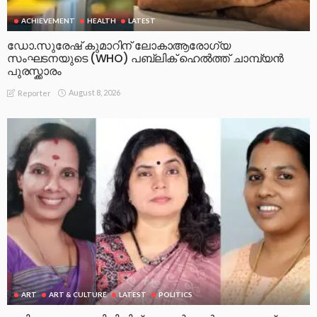
ACHIEVEMENT
HEALTH
LATEST
ഡോ.സുരേഷ് കുമാറിന് ലോകാആരോഗ്യ
സംഘടനയുടെ (WHO) പബ്ലിക് ഹെൽത്ത് ചാമ്പ്യൻ
പുരസ്ക്കാരം
August 8, 2026
Reporter
ART
ART & CULTURE
LATEST
POLITICS