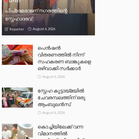
LATEST
പി പ്രേമരാജന് നഗരത്തിന്റെ
സ്നേഹാദരവ്
August 6, 2026
Reporter
പെൻഷൻ
വിതരണത്തിൽ നിന്ന്
സഹകരണ ബാങ്കുകളെ
ഒഴിവാക്കി സർക്കാർ
August 6, 2026
സ്നേഹ കൂട്ടായ്മയിൽ
ചേവരമ്പലത്തിന് ഒരു
ആംബുലൻസ്.
August 6, 2026
കൊച്ചിയിലേക്ക് വന്ന
വിമാനത്തിൽ