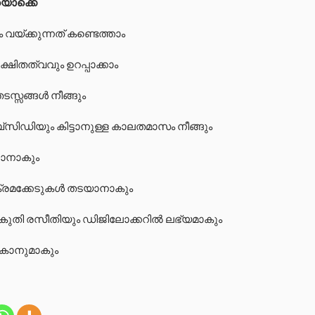
യൊക്കെ
യ്ക്കുന്നത് കണ്ടെത്താം
ിതത്വവും ഉറപ്പാക്കാം
ടസ്സങ്ങൾ നീങ്ങും
ിഡിയും കിട്ടാനുള്ള കാലതമാസം നീങ്ങും
കാനാകും
ട ക്രമക്കേടുകൾ തടയാനാകും
ികുതി രസീതിയും ഡിജിലോക്കറിൽ ലഭ്യമാകും
നൽകാനുമാകും