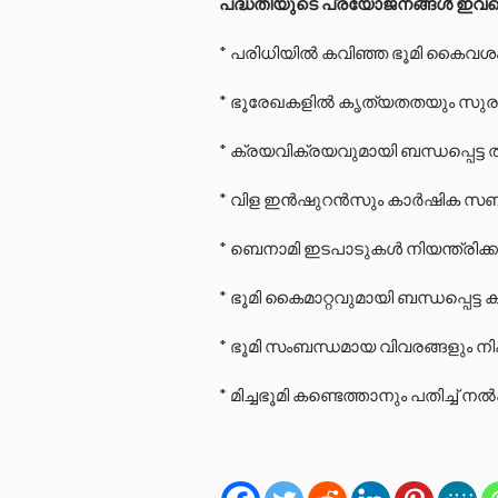
പദ്ധതിയുടെ പ്രയോജനങ്ങൾ ഇവ
* പരിധിയിൽ കവിഞ്ഞ ഭൂമി കൈവശം വ
* ഭൂരേഖകളിൽ കൃത്യതതയും സുരക്ഷ
* ക്രയവിക്രയവുമായി ബന്ധപ്പെട്ട ത
* വിള ഇൻഷുറൻസും കാർഷിക സബ്‍സ
* ബെനാമി ഇടപാടുകൾ നിയന്ത്രിക്
* ഭൂമി കൈമാറ്റവുമായി ബന്ധപ്പെട്
* ഭൂമി സംബന്ധമായ വിവരങ്ങളും ന
* മിച്ചഭൂമി കണ്ടെത്താനും പതിച്ച് 