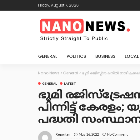
Friday, August 7, 2026
GENERAL
POLITICS
BUSINESS
LOCAL
Nano News
>
General
>
ഭൂമി രജിസ്ട്രേഷനിൽ നാഴികക്കല്ല
GENERAL
LATEST
ഭൂമി രജിസ്ട്രേഷന
പിന്നിട്ട് കേരളം;
പദ്ധതി സംസ്ഥാന
May 16, 2022
No Comment
Reporter