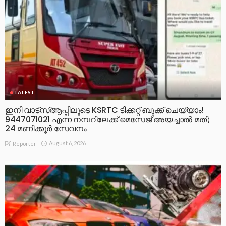
LATEST
ഇനി വാട്‌സ്ആപ്പിലൂടെ KSRTC ടിക്കറ്റ് ബുക്ക് ചെയ്യാം!
9447071021 എന്ന നമ്പറിലേക്ക് മെസേജ് അയച്ചാൽ മതി;
24 മണിക്കൂർ സേവനം
August 6, 2026
Reporter