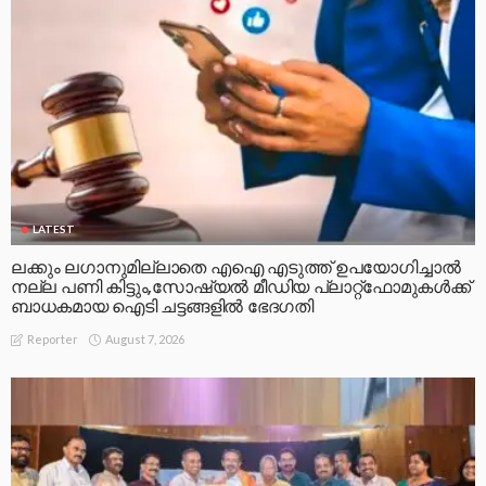
LATEST
ലക്കും ലഗാനുമില്ലാതെ എഐ എടുത്ത് ഉപയോഗിച്ചാല്‍
നല്ല പണി കിട്ടും,സോഷ്യല്‍ മീഡിയ പ്ലാറ്റ്‌ഫോമുകള്‍ക്ക്
ബാധകമായ ഐടി ചട്ടങ്ങളില്‍ ഭേദഗതി
August 7, 2026
Reporter