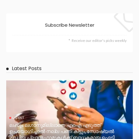
Subscribe Newsletter
Receive our editor's picks weekly
Latest Posts
LATEST
ലക്കും ലഗാനുമില്ലാതെ എഐ എടുത്ത്
ഉപയോഗിച്ചാല്‍ നല്ല പണി കിട്ടും,സോഷ്യല്‍
മീഡിയ പ്ലാറ്റ്‌ഫോമുകള്‍ക്ക് ബാധകമായ ഐടി