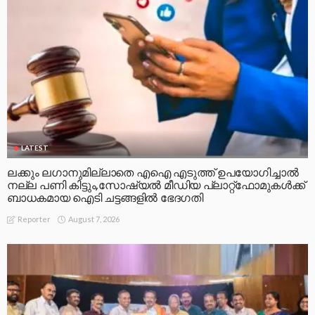
LATEST
ലക്കും ലഗാനുമില്ലാതെ എഐ എടുത്ത് ഉപയോഗിച്ചാല്‍
നല്ല പണി കിട്ടും,സോഷ്യല്‍ മീഡിയ പ്ലാറ്റ്‌ഫോമുകള്‍ക്ക്
ബാധകമായ ഐടി ചട്ടങ്ങളില്‍ ഭേദഗതി
August 7, 2026
Reporter