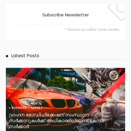
Subscribe Newsletter
Receive our editor's picks weekly
Latest Posts
BUSINESS
LATEST
വാഹന മോഡിഫിക്കേഷന് സംസ്ഥാന
സർക്കാറുകൾക്ക് അധികാരമില്ലെന്ന് കേന്ദ്ര
സർക്കാർ