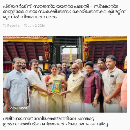
പ്രിയദർശിനി സൗജന്യ യാത്രാ പദ്ധതി – സ്വകാര്യ
ബസ്സ് മേഖലയെ സംരക്ഷിക്കണം: കോഴിക്കോട് കലക്ട്രേറ്റിന്
മുന്നിൽ നിരാഹാര സമരം
July 2, 2026
Reporter
LOCAL NEWS
ശ്രീവളയനാട് ദേവീക്ഷേത്രത്തിലെ ചാന്താട്ട
ഉൽസവത്തിൻ്റെ ബ്രോഷർ പ്രകാശനം ചെയ്തു.