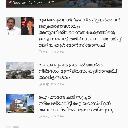
August 5, 2026
Reporter
മുല്ലപ്പെരിയാര്‍; ‘ജലനിരപ്പ് ഉയര്‍ത്താന്‍
ഒരുകാരണവശാലും
അനുവദിക്കില്ലെന്നത് കേരളത്തിന്റെ
ഉറച്ച നിലപാട്; തമിഴ്‌നാടിനെ വിയോജിപ്പ്
അറിയിക്കും’; മോന്‍സ് ജോസഫ്
August 5, 2026
മഴക്കൊപ്പം കള്ളക്കടൽ ജാഗ്രത
നിർദേശം, മൂന്ന് ദിവസം കൂടി ഓറഞ്ച്
അലർട്ട് തുടരും
August 5, 2026
ഐ ഫൗണ്ടേഷൻ സൂപ്പർ
സ്പെഷ്യാലിറ്റി ഐ ഹോസ്പിറ്റൽ
രണ്ടാം വാർഷികം ആഘോഷിക്കുന്നു
August 5, 2026