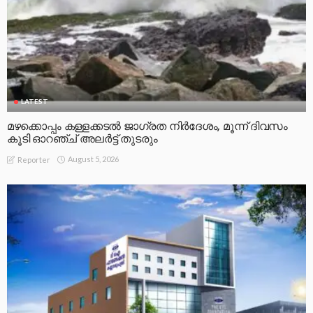
LATEST
മഴക്കൊപ്പം കള്ളക്കടൽ ജാഗ്രത നിർദേശം, മൂന്ന് ദിവസം
കൂടി ഓറഞ്ച് അലർട്ട് തുടരും
August 5, 2026
Reporter