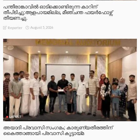
പന്തീരാങ്കാവിൽ ഓടിക്കൊണ്ടിരുന്ന കാറിന്
തീപിടിച്ചു;ആളപായമില്ല, മീഞ്ചന്ത ഫയർഫോഴ്സ്
തീയണച്ചു.
August 5, 2026
Reporter
LATEST
അയാദി പ്രവാസി സംഗമം; കാരുണ്യതീരത്തിന്
കൈത്താങ്ങായി പ്രവാസി കൂട്ടായ്മ