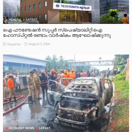
HEALTH
LATEST
ഐ ഫൗണ്ടേഷൻ സൂപ്പർ സ്പെഷ്യാലിറ്റി ഐ
ഹോസ്പിറ്റൽ രണ്ടാം വാർഷികം ആഘോഷിക്കുന്നു
August 5, 2026
Reporter
ACCIDENT NEWS
LATEST