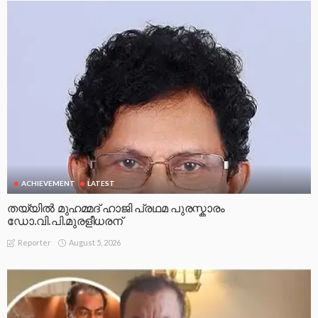
ACHIEVEMENT
LATEST
തയ്യിൽ മുഹമ്മദ് ഹാജി പ്രഥമ പുരസ്കാരം
ഡോ.വി.പി.മുരളീധരന്
August 5, 2026
Reporter