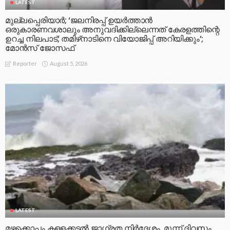
LATEST
മുല്ലപ്പെരിയാര്‍; ‘ജലനിരപ്പ് ഉയര്‍ത്താന്‍
ഒരുകാരണവശാലും അനുവദിക്കില്ലെന്നത് കേരളത്തിന്റെ
ഉറച്ച നിലപാട്; തമിഴ്‌നാടിനെ വിയോജിപ്പ് അറിയിക്കും’;
മോന്‍സ് ജോസഫ്
August 5, 2026
Reporter
LATEST
മഴക്കൊപ്പം കള്ളക്കടൽ ജാഗ്രത നിർദേശം, മൂന്ന് ദിവസം