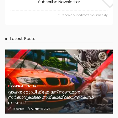
Subscribe Newsletter
Receive our editor's picks weekly
Latest Posts
BUSINESS
LATEST
വാഹന മോഡിഫിക്കേഷന് സംസ്ഥാന
സർക്കാറുകൾക്ക് അധികാരമില്ലെന്ന് കേന്ദ്ര
സർക്കാർ
August 5, 2026
Reporter