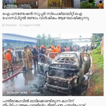
HEALTH
LATEST
ഐ ഫൗണ്ടേഷൻ സൂപ്പർ സ്പെഷ്യാലിറ്റി ഐ
ഹോസ്പിറ്റൽ രണ്ടാം വാർഷികം ആഘോഷിക്കുന്നു
August 5, 2026
Reporter
ACCIDENT NEWS
LATEST
പന്തീരാങ്കാവിൽ ഓടിക്കൊണ്ടിരുന്ന കാറിന്
തീപിടിച്ചു;ആളപായമില്ല, മീഞ്ചന്ത ഫയർഫോഴ്സ്