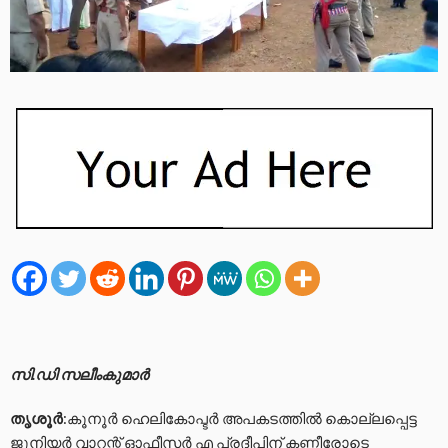
സി.ഡി സലീംകുമാർ
തൃശൂർ
:കൂനൂര്‍ ഹെലികോപ്ടര്‍ അപകടത്തില്‍ കൊല്ലപ്പെട്ട
ജൂനിയര്‍ വാറന്റ് ഓഫീസര്‍ എ പ്രദീപിന് കണ്ണീരോടെ