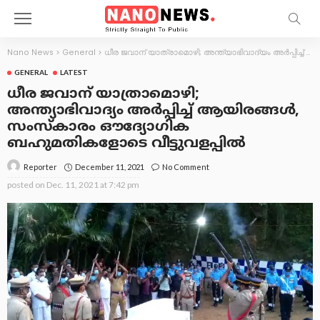
Nano News
>
General
>
ധീര ജവാന് യാത്രാമൊഴി; അന്ത്യാഭിവാദ്യം അർപ്പിച്ച് ആയിരങ്ങൾ, സംസ്കാരം ഔദ്യോഗിക ബഹുമതികളോടെ വീട്ടുവളപ്പിൽ
GENERAL
LATEST
ധീര ജവാന് യാത്രാമൊഴി;
അന്ത്യാഭിവാദ്യം അർപ്പിച്ച് ആയിരങ്ങൾ,
സംസ്കാരം ഔദ്യോഗിക
ബഹുമതികളോടെ വീട്ടുവളപ്പിൽ
December 11, 2021
No Comment
Reporter
posted on
Dec. 11, 2021 at 7:42 pm