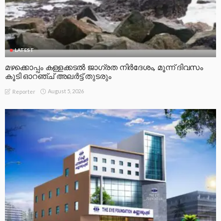
LATEST
മഴക്കൊപ്പം കള്ളക്കടൽ ജാഗ്രത നിർദേശം, മൂന്ന് ദിവസം
കൂടി ഓറഞ്ച് അലർട്ട് തുടരും
August 5, 2026
Reporter