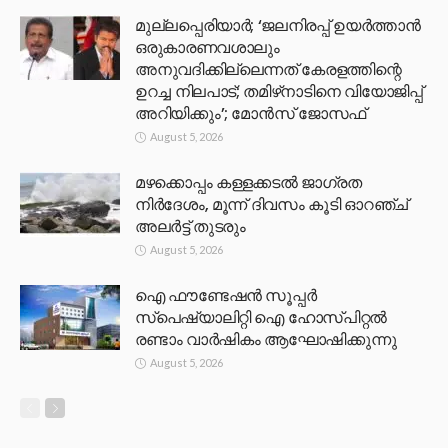
മുല്ലപ്പെരിയാര്‍; ‘ജലനിരപ്പ് ഉയര്‍ത്താന്‍
ഒരുകാരണവശാലും
അനുവദിക്കില്ലെന്നത് കേരളത്തിന്റെ
ഉറച്ച നിലപാട്; തമിഴ്‌നാടിനെ വിയോജിപ്പ്
അറിയിക്കും’; മോന്‍സ് ജോസഫ്
August 5, 2026
മഴക്കൊപ്പം കള്ളക്കടൽ ജാഗ്രത
നിർദേശം, മൂന്ന് ദിവസം കൂടി ഓറഞ്ച്
അലർട്ട് തുടരും
August 5, 2026
ഐ ഫൗണ്ടേഷൻ സൂപ്പർ
സ്പെഷ്യാലിറ്റി ഐ ഹോസ്പിറ്റൽ
രണ്ടാം വാർഷികം ആഘോഷിക്കുന്നു
August 5, 2026