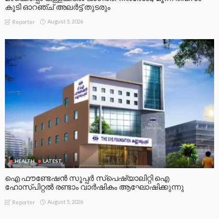
കൂടി ഓറഞ്ച് അലർട്ട് തുടരും
August 5, 2026
Reporter
HEALTH
LATEST
ഐ ഫൗണ്ടേഷൻ സൂപ്പർ സ്പെഷ്യാലിറ്റി ഐ
ഹോസ്പിറ്റൽ രണ്ടാം വാർഷികം ആഘോഷിക്കുന്നു
August 5, 2026
Reporter