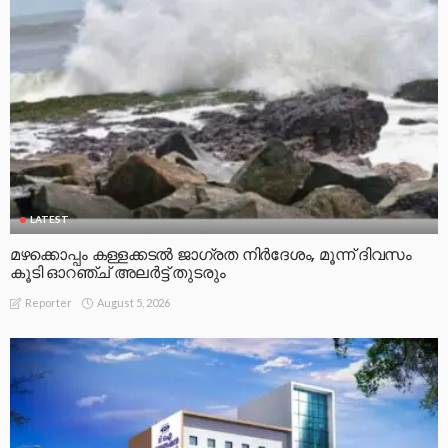
LATEST
മഴക്കൊപ്പം കള്ളക്കടൽ ജാഗ്രത നിർദേശം, മൂന്ന് ദിവസം
കൂടി ഓറഞ്ച് അലർട്ട് തുടരും
August 5, 2026
Reporter