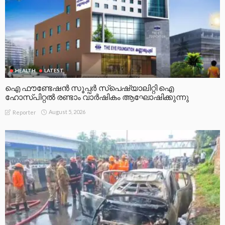
HEALTH
LATEST
ഐ ഫൗണ്ടേഷൻ സൂപ്പർ സ്പെഷ്യാലിറ്റി ഐ
ഹോസ്പിറ്റൽ രണ്ടാം വാർഷികം ആഘോഷിക്കുന്നു
August 5, 2026
Reporter