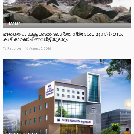
LATEST
മഴക്കൊപ്പം കള്ളക്കടൽ ജാഗ്രത നിർദേശം, മൂന്ന് ദിവസം
കൂടി ഓറഞ്ച് അലർട്ട് തുടരും
August 5, 2026
Reporter
HEALTH
LATEST