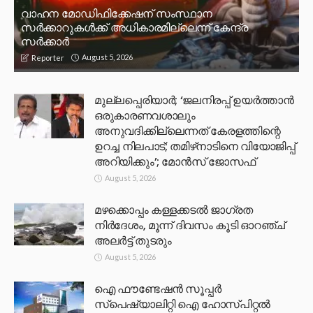
വാഹന മോഡിഫിക്കേഷന് സംസ്ഥാന
സർക്കാറുകൾക്ക് അധികാരമില്ലെന്ന് കേന്ദ്ര
സർക്കാർ
August 5, 2026
Reporter
മുല്ലപ്പെരിയാര്‍; ‘ജലനിരപ്പ് ഉയര്‍ത്താന്‍
ഒരുകാരണവശാലും
അനുവദിക്കില്ലെന്നത് കേരളത്തിന്റെ
ഉറച്ച നിലപാട്; തമിഴ്‌നാടിനെ വിയോജിപ്പ്
അറിയിക്കും’; മോന്‍സ് ജോസഫ്
August 5, 2026
മഴക്കൊപ്പം കള്ളക്കടൽ ജാഗ്രത
നിർദേശം, മൂന്ന് ദിവസം കൂടി ഓറഞ്ച്
അലർട്ട് തുടരും
August 5, 2026
ഐ ഫൗണ്ടേഷൻ സൂപ്പർ
സ്പെഷ്യാലിറ്റി ഐ ഹോസ്പിറ്റൽ