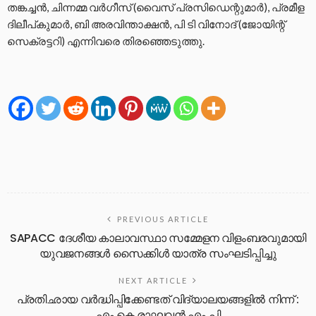
തങ്കച്ചൻ, ചിന്നമ്മ വർഗീസ് (വൈസ് പ്രസിഡെന്റുമാർ), പ്രമീള
ദിലീപ്കുമാർ, ബി അരവിന്താക്ഷൻ, പി ടി വിനോദ് (ജോയിന്റ്
സെക്രട്ടറി) എന്നിവരെ തിരഞ്ഞെടുത്തു.
PREVIOUS ARTICLE
SAPACC ദേശീയ കാലാവസ്ഥാ സമ്മേളന വിളംബരവുമായി
യുവജനങ്ങൾ സൈക്കിൾ യാത്ര സംഘടിപ്പിച്ചു
NEXT ARTICLE
പ്രതിഛായ വർദ്ധിപ്പിക്കേണ്ടത് വിദ്യാലയങ്ങളിൽ നിന്ന് :
എം കെ രാഘവൻ എം പി