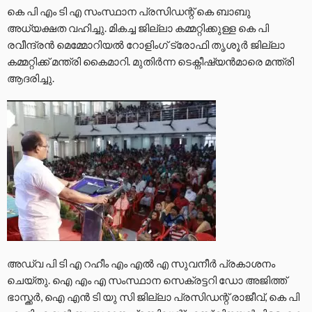
കെ പി എം ടി എ സംസ്ഥാന പ്രസിഡന്റ്‌ കെ ബാബു
അധ്യക്ഷത വഹിച്ചു. മികച്ച ജില്ലാ കമ്മറ്റിക്കുള്ള കെ പി
രവീന്ദ്രൻ മെമ്മോറിയൽ റോളിംഗ് ട്രോഫി തൃശൂർ ജില്ലാ
കമ്മറ്റിക്ക് മന്ത്രി കൈമാറി. മുതിർന്ന ടെക്നീഷ്യൻമാരെ മന്ത്രി
ആദരിച്ചു.
അഡ്വ പി ടി എ റഹീം എം എൽ എ സുവനീർ പ്രകാശനം
ചെയ്തു. ഐ എം എ സംസ്ഥാന സെക്രട്ടറി ഡോ അജിത്ത്
ഭാസ്ക്കർ, ഐ എൻ ടി യു സി ജില്ലാ പ്രസിഡന്റ്‌ രാജീവ്‌, കെ പി