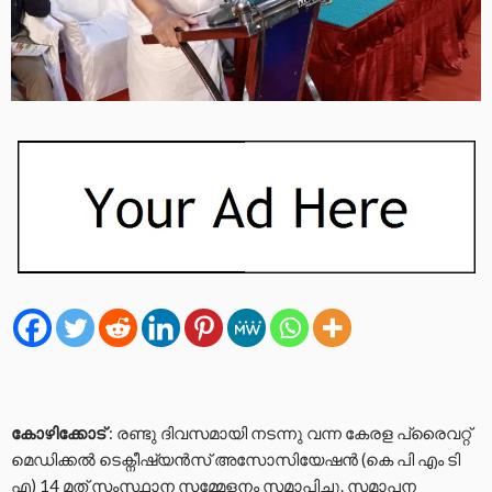
കോഴിക്കോട്
: രണ്ടു ദിവസമായി നടന്നു വന്ന കേരള പ്രൈവറ്റ്
മെഡിക്കൽ ടെക്നീഷ്യൻസ് അസോസിയേഷൻ (കെ പി എം ടി
എ) 14 മത് സംസ്ഥാന സമ്മേളനം സമാപിച്ചു. സമാപന