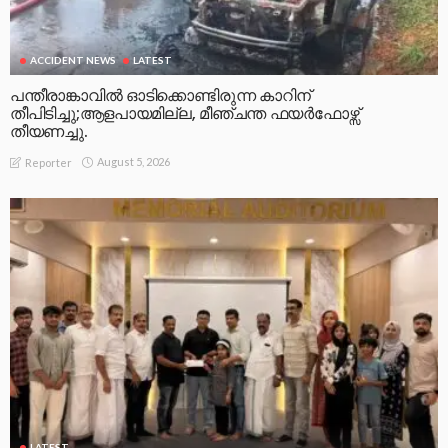
ACCIDENT NEWS
LATEST
പന്തീരാങ്കാവിൽ ഓടിക്കൊണ്ടിരുന്ന കാറിന്
തീപിടിച്ചു;ആളപായമില്ല, മീഞ്ചന്ത ഫയർഫോഴ്സ്
തീയണച്ചു.
August 5, 2026
Reporter
LATEST