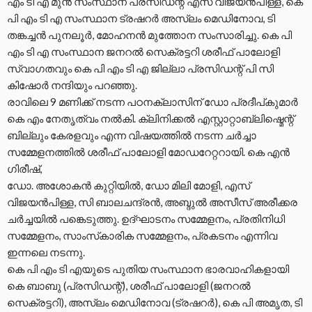
എം ടി എ മുൻ സംസ്ഥാന പ്രസിഡന്റ് എസ് വിജയൻപിള്ള, കെ
പി എം ടി എ സംസ്ഥാന ട്രഷറർ അസ്‌ലം മെഡിനോവ, ടി
തങ്കച്ചൻ പുനലൂർ, മോഹനൻ മുത്തോന സംസാരിച്ചു. കെ പി
എം ടി എ സംസ്ഥാന ജനറൽ സെക്രട്ടറി ശരീഫ് പാലോളി
സ്വാഗതവും കെ പി എം ടി എ ജില്ലാ പ്രസിഡന്റ്‌ പി സി
കിഷോർ നന്ദിയും പറഞ്ഞു.
രാവിലെ 9 മണിക്ക് നടന്ന പഠനക്ലാസിന് ഡോ പ്രദീപ്കുമാർ
കെ എം നേതൃത്വം നൽകി. ക്ലിനിക്കൽ എസ്റ്റാറ്റാബ്ലിഷ്മെന്റ്
ബില്ലും കേരളവും എന്ന വിഷയത്തിൽ നടന്ന ചർച്ചാ
സമ്മേളനത്തിൽ ശരീഫ് പാലോളി മോഡറേറ്ററായി. കെ എൻ
ഗിരീഷ്,
ഡോ. അശോകൻ കുറ്റിയിൽ, ഡോ മിലി മോളി, എസ്
വിജയൻപിള്ള, സി ബാലചന്ദ്രൻ, അബ്ദുൽ അസീസ് അരീക്കര
ചർച്ചയിൽ പങ്കെടുത്തു. ഉദ്ഘാടനം സമ്മേളനം, പ്രതിനിധി
സമ്മേളനം, സാംസ്‌കാരിക സമ്മേളനം, പ്രകടനം എന്നിവ
ഇന്നലെ നടന്നു.
കെ പി എം ടി എയുടെ പുതിയ സംസ്ഥാന ഭാരവാഹികളായി
കെ ബാബു (പ്രസിഡന്റ്‌), ശരീഫ് പാലോളി (ജനറൽ
സെക്രട്ടറി), അസ്‌ലം മെഡിനോവ (ട്രഷറർ), കെ പി അമൃത, ടി