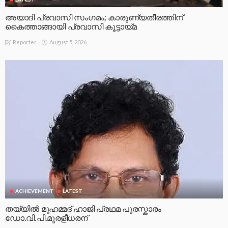
അയാദി പ്രവാസി സംഗമം; കാരുണ്യതീരത്തിന്
കൈത്താങ്ങായി പ്രവാസി കൂട്ടായ്മ
August 5, 2026
Reporter
ACHIEVEMENT
LATEST
തയ്യിൽ മുഹമ്മദ് ഹാജി പ്രഥമ പുരസ്കാരം
ഡോ.വി.പി.മുരളീധരന്