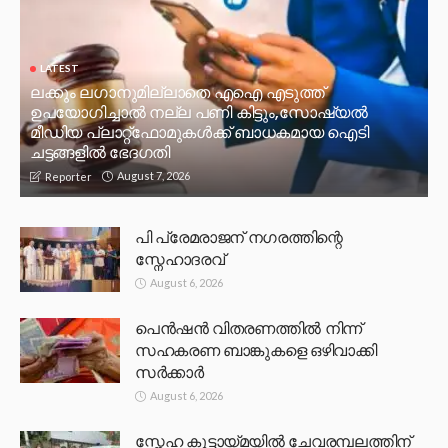
LATEST
ലക്കും ലഗാനുമില്ലാതെ എഐ എടുത്ത്
ഉപയോഗിച്ചാല്‍ നല്ല പണി കിട്ടും,സോഷ്യല്‍
മീഡിയ പ്ലാറ്റ്‌ഫോമുകള്‍ക്ക് ബാധകമായ ഐടി
ചട്ടങ്ങളില്‍ ഭേദഗതി
August 7, 2026
Reporter
പി പ്രേമരാജന് നഗരത്തിന്റെ
സ്നേഹാദരവ്
August 6, 2026
പെൻഷൻ വിതരണത്തിൽ നിന്ന്
സഹകരണ ബാങ്കുകളെ ഒഴിവാക്കി
സർക്കാർ
August 6, 2026
സ്നേഹ കൂട്ടായ്മയിൽ ചേവരമ്പലത്തിന്