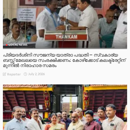
LOCAL NEWS
പ്രിയദർശിനി സൗജന്യ യാത്രാ പദ്ധതി – സ്വകാര്യ
ബസ്സ് മേഖലയെ സംരക്ഷിക്കണം: കോഴിക്കോട് കലക്ട്രേറ്റിന്
മുന്നിൽ നിരാഹാര സമരം
July 2, 2026
Reporter