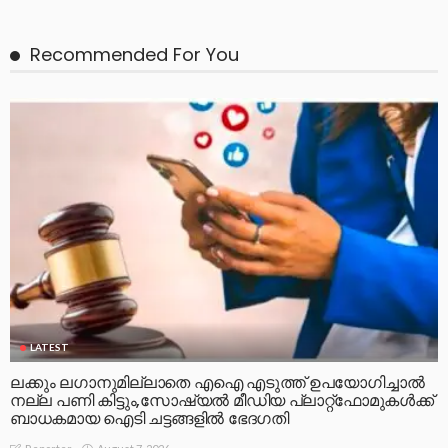
Recommended For You
LATEST
ലക്കും ലഗാനുമില്ലാതെ എഐ എടുത്ത് ഉപയോഗിച്ചാല്‍
നല്ല പണി കിട്ടും,സോഷ്യല്‍ മീഡിയ പ്ലാറ്റ്‌ഫോമുകള്‍ക്ക്
ബാധകമായ ഐടി ചട്ടങ്ങളില്‍ ഭേദഗതി