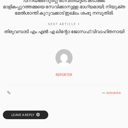
പന്നിയങ്കര ദുർഗ്ഗ ഭഗവതിയുടെ കടാക്ഷം
മാളികപ്പുറത്തമ്മയെ സേവിക്കാനുള്ള ഭാഗ്യമായി; നിയുക്ത
മേൽശാന്തി കുറുവക്കാട് ഇല്ലം ശംഭു നമ്പൂതിരി.
NEXT ARTICLE
തിരുവമ്പാടി എം എൽ എ ലിന്റോ ജോസഫ് വിവാഹിതനായി
REPORTER
REPORTER
LEAVE A REPLY