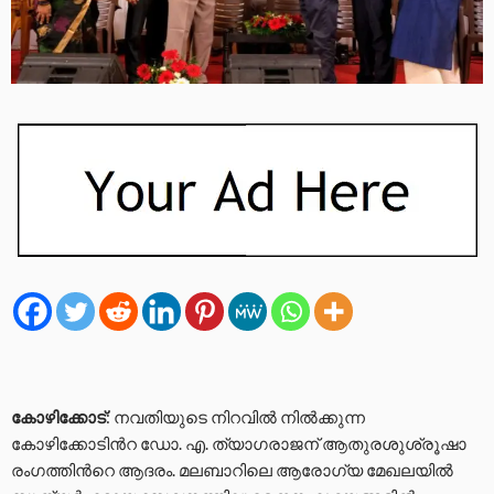
കോഴിക്കോട്
: നവതിയുടെ നിറവിൽ നിൽക്കുന്ന
കോഴിക്കോടിൻറ ഡോ. എ. ത്യാഗരാജന് ആതുരശുശ്രൂഷാ
രംഗത്തിൻറെ ആദരം. മലബാറിലെ ആരോഗ്യ മേഖലയിൽ