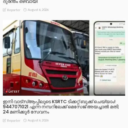
ദുരന്തം ഒഴിവായി
August 6, 2026
Reporter
LATEST
ഇനി വാട്‌സ്ആപ്പിലൂടെ KSRTC ടിക്കറ്റ് ബുക്ക് ചെയ്യാം!
9447071021 എന്ന നമ്പറിലേക്ക് മെസേജ് അയച്ചാൽ മതി;
24 മണിക്കൂർ സേവനം
August 6, 2026
Reporter