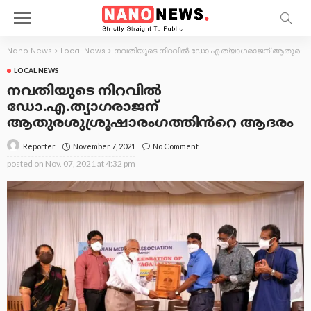
Nano News
>
Local News
>
നവതിയുടെ നിറവിൽ ഡോ.എ.ത്യാഗരാജന് ആതുരശുശ്രൂഷാരംഗത്തിൻറെ ആദരം
LOCAL NEWS
നവതിയുടെ നിറവിൽ
ഡോ.എ.ത്യാഗരാജന്
ആതുരശുശ്രൂഷാരംഗത്തിൻറെ ആദരം
November 7, 2021
No Comment
Reporter
posted on
Nov. 07, 2021 at 4:32 pm