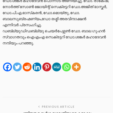
ഡോ.ശങ്കർ മഹാദേവൻ പൊന്നാട അണിയിച്ചു. ഡോ. രാകേഷ്,
നോർത്ത് സോൺ ജോയിന്റ് സെക്രട്ടറി ഡോ.അജിത് ഭാസ്കർ,
ഡോ.പി.എ.ഭാസ്‌കരൻ, ഡോ.മൊയ്‌തു, ഡോ.
ബാലസുബ്രഹ്മണ്യം,ഡോ രശ്മി അരവിന്ദാക്ഷൻ
എന്നിവർ പ്രസംഗിച്ചു.
ഡബ്ല്യുഡിഡബ്ല്യു ചെയർപേഴ്സൺ ഡോ. ബാല ഗുഹൻ
സ്വാഗതവും ഐഎംഎ സെക്രട്ടറി ഡോ.ശങ്കർ മഹാദേവൻ
നന്ദിയും പറഞ്ഞു.
PREVIOUS ARTICLE