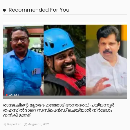
Recommended For You
LATEST
രാജേഷിന്റെ മൃതദേഹത്തോട് അനാദരവ്: പയ്യന്നൂർ
തഹസിൽദാറെ സസ്പെൻഡ് ചെയ്യാൻ നിർദേശം
നൽകി മന്ത്രി
August 8, 2026
Reporter