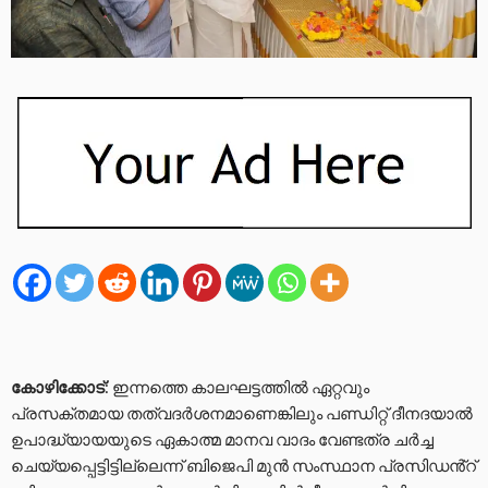
കോഴിക്കോട്
: ഇന്നത്തെ കാലഘട്ടത്തിൽ ഏറ്റവും
പ്രസക്തമായ തത്വദർശനമാണെങ്കിലും പണ്ഡിറ്റ് ദീനദയാൽ
ഉപാദ്ധ്യായയുടെ ഏകാത്മ മാനവ വാദം വേണ്ടത്ര ചർച്ച
ചെയ്യപ്പെട്ടിട്ടില്ലെന്ന് ബിജെപി മുൻ സംസ്ഥാന പ്രസിഡൻ്റ്