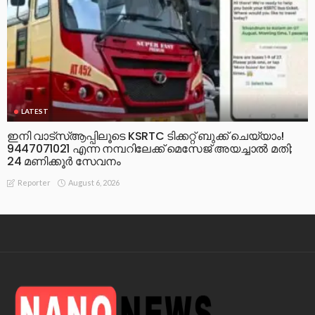
LATEST
ഇനി വാട്‌സ്ആപ്പിലൂടെ KSRTC ടിക്കറ്റ് ബുക്ക് ചെയ്യാം!
9447071021 എന്ന നമ്പറിലേക്ക് മെസേജ് അയച്ചാൽ മതി;
24 മണിക്കൂർ സേവനം
August 6, 2026
Reporter