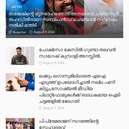
LATEST
രാജേഷിന്റെ മൃതദേഹത്തോട് അനാദരവ്: പയ്യന്നൂർ
തഹസിൽദാറെ സസ്പെൻഡ് ചെയ്യാൻ നിർദേശം
നൽകി മന്ത്രി
August 8, 2026
Reporter
പോക്സോ കേസിൽ ഗുണ്ടാ തലവൻ
സാഗേഷ് കുമ്പാളി അറസ്റ്റിൽ.
August 8, 2026
ലക്കും ലഗാനുമില്ലാതെ എഐ
എടുത്ത് ഉപയോഗിച്ചാല്‍ നല്ല പണി
കിട്ടും,സോഷ്യല്‍ മീഡിയ
പ്ലാറ്റ്‌ഫോമുകള്‍ക്ക് ബാധകമായ ഐടി
ചട്ടങ്ങളില്‍ ഭേദഗതി
August 7, 2026
പി പ്രേമരാജന് നഗരത്തിന്റെ
സ്നേഹാദരവ്