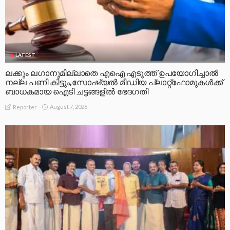
LATEST
ലക്കും ലഗാനുമില്ലാതെ എഐ എടുത്ത് ഉപയോഗിച്ചാല്‍
നല്ല പണി കിട്ടും,സോഷ്യല്‍ മീഡിയ പ്ലാറ്റ്‌ഫോമുകള്‍ക്ക്
ബാധകമായ ഐടി ചട്ടങ്ങളില്‍ ഭേദഗതി
August 7, 2026
Reporter