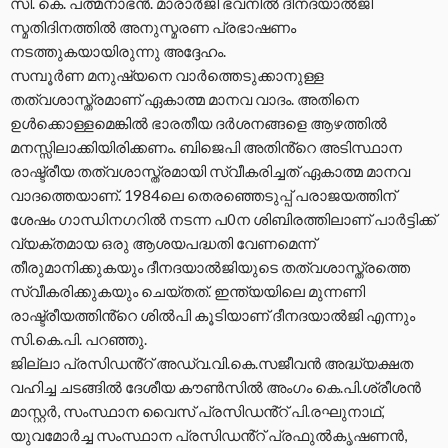
സി. കെ. പത്മനാഭൻ. മാരാർജി ഭവനിൽ ദീനദയാൽജി
സ്മതിദിനത്തിൽ അനുസ്മരണ പ്രഭാഷണം
നടത്തുകയായിരുന്നു അദ്ദേഹം.
സമ്പൂർണ മനുഷ്യനെ വാർത്തെടുക്കാനുള്ള
തത്വശാസ്ത്രമാണ് ഏകാത്മ മാനവ വാദം. അതിനെ
ഉൾക്കൊള്ളമെങ്കിൽ ഭാരതീയ ദർശനങ്ങളെ ആഴത്തിൽ
മനസ്സിലാക്കിയിരിക്കണം. ബിജെപി അതിൻ്റെ അടിസ്ഥാന
രാഷ്ട്രീയ തത്വശാസ്ത്രമായി സ്വീകരിച്ചത് ഏകാത്മ മാനവ
വാദത്തെയാണ്. 1984ലെ തെരഞ്ഞെടുപ്പ് പരാജയത്തിന്
ശേഷം ഗാന്ധിനഗറിൽ നടന്ന പ0ന ശിബിരത്തിലാണ് പാർട്ടിക്ക്
വ്യക്തമായ ഒരു ആശയപദ്ധതി വേണമെന്ന്
തീരുമാനിക്കുകയും ദീനദയാൽജിയുടെ തത്വശാസ്ത്രത്തെ
സ്വീകരിക്കുകയും ചെയ്തത്. ഇന്ത്യയിലെ മുന്നണി
രാഷ്ട്രീയത്തിൻ്റെ ശിൽപി കൂടിയാണ് ദീനദയാൽജി എന്നും
സി.കെ.പി. പറഞ്ഞു.
ജില്ലാ പ്രസിഡൻ്റ് അഡ്വ.വി.കെ.സജീവൻ അദ്ധ്യക്ഷത
വഹിച്ച ചടങ്ങിൽ ദേശീയ കൗൺസിൽ അംഗം കെ.പി.ശ്രീശൻ
മാസ്റ്റർ, സംസ്ഥാന വൈസ് പ്രസിഡൻ്റ് പി.രഘുനാഥ്,
യുവമോർച്ച സംസ്ഥാന പ്രസിഡൻ്റ് പ്രഫുൽകൃഷണൻ,