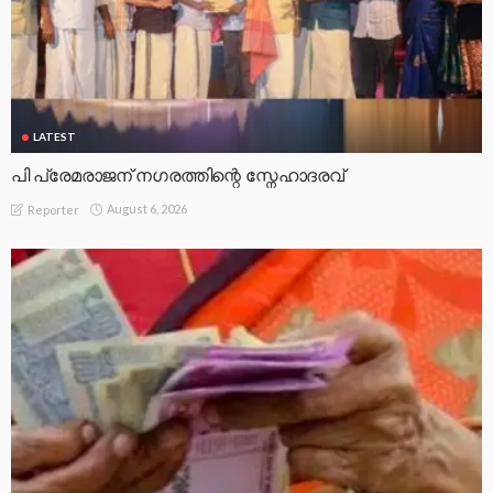
LATEST
പി പ്രേമരാജന് നഗരത്തിന്റെ സ്നേഹാദരവ്
August 6, 2026
Reporter