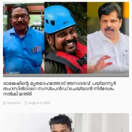
LATEST
രാജേഷിന്റെ മൃതദേഹത്തോട് അനാദരവ്: പയ്യന്നൂർ
തഹസിൽദാറെ സസ്പെൻഡ് ചെയ്യാൻ നിർദേശം
നൽകി മന്ത്രി
August 8, 2026
Reporter