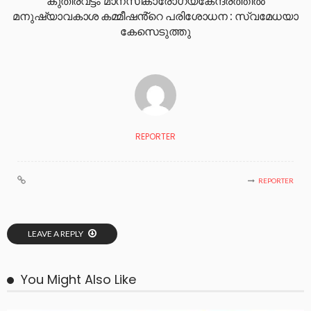
കുതിരവട്ടം മാനസികാരോഗ്യകേന്ദ്രത്തിൽ
മനുഷ്യാവകാശ കമ്മീഷൻ്റെ പരിശോധന : സ്വമേധയാ
കേസെടുത്തു
REPORTER
REPORTER
LEAVE A REPLY
You Might Also Like