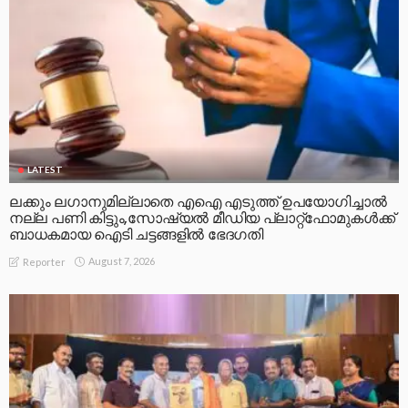
LATEST
ലക്കും ലഗാനുമില്ലാതെ എഐ എടുത്ത് ഉപയോഗിച്ചാല്‍
നല്ല പണി കിട്ടും,സോഷ്യല്‍ മീഡിയ പ്ലാറ്റ്‌ഫോമുകള്‍ക്ക്
ബാധകമായ ഐടി ചട്ടങ്ങളില്‍ ഭേദഗതി
August 7, 2026
Reporter