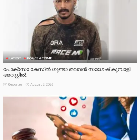
LATEST
POLICE &CRIME
പോക്സോ കേസിൽ ഗുണ്ടാ തലവൻ സാഗേഷ് കുമ്പാളി
അറസ്റ്റിൽ.
August 8, 2026
Reporter