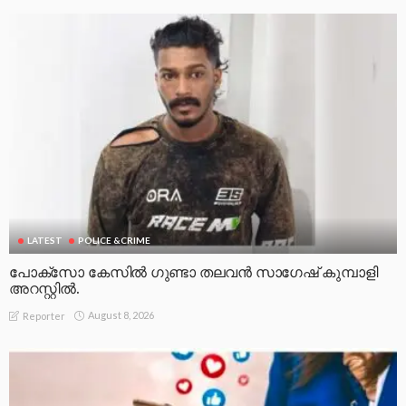
LATEST
POLICE &CRIME
പോക്സോ കേസിൽ ഗുണ്ടാ തലവൻ സാഗേഷ് കുമ്പാളി
അറസ്റ്റിൽ.
August 8, 2026
Reporter