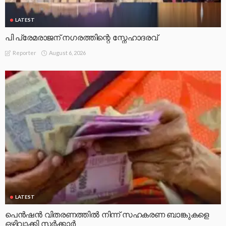
LATEST
പി പ്രേമരാജന് നഗരത്തിന്റെ സ്നേഹാദരവ്
August 6, 2026
Reporter
LATEST
പെൻഷൻ വിതരണത്തിൽ നിന്ന് സഹകരണ ബാങ്കുകളെ
ഒഴിവാക്കി സർക്കാർ