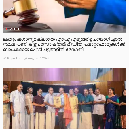
LATEST
ലക്കും ലഗാനുമില്ലാതെ എഐ എടുത്ത് ഉപയോഗിച്ചാല്‍
നല്ല പണി കിട്ടും,സോഷ്യല്‍ മീഡിയ പ്ലാറ്റ്‌ഫോമുകള്‍ക്ക്
ബാധകമായ ഐടി ചട്ടങ്ങളില്‍ ഭേദഗതി
August 7, 2026
Reporter