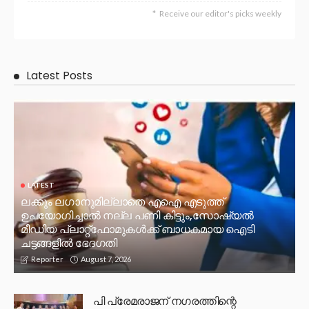
Receive our editor's picks weekly
Latest Posts
LATEST
ലക്കും ലഗാനുമില്ലാതെ എഐ എടുത്ത്
ഉപയോഗിച്ചാല്‍ നല്ല പണി കിട്ടും,സോഷ്യല്‍
മീഡിയ പ്ലാറ്റ്‌ഫോമുകള്‍ക്ക് ബാധകമായ ഐടി
ചട്ടങ്ങളില്‍ ഭേദഗതി
August 7, 2026
Reporter
പി പ്രേമരാജന് നഗരത്തിന്റെ