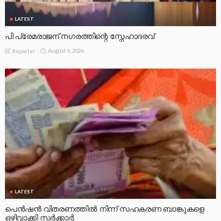
LATEST
പി പ്രേമരാജന് നഗരത്തിന്റെ സ്നേഹാദരവ്
August 6, 2026
Reporter
LATEST
പെൻഷൻ വിതരണത്തിൽ നിന്ന് സഹകരണ ബാങ്കുകളെ
ഒഴിവാക്കി സർക്കാർ