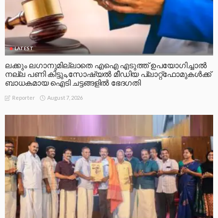
LATEST
ലക്കും ലഗാനുമില്ലാതെ എഐ എടുത്ത് ഉപയോഗിച്ചാല്‍
നല്ല പണി കിട്ടും,സോഷ്യല്‍ മീഡിയ പ്ലാറ്റ്‌ഫോമുകള്‍ക്ക്
ബാധകമായ ഐടി ചട്ടങ്ങളില്‍ ഭേദഗതി
August 7, 2026
Reporter