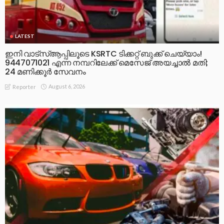
LATEST
ഇനി വാട്‌സ്ആപ്പിലൂടെ KSRTC ടിക്കറ്റ് ബുക്ക് ചെയ്യാം!
9447071021 എന്ന നമ്പറിലേക്ക് മെസേജ് അയച്ചാൽ മതി;
24 മണിക്കൂർ സേവനം
August 6, 2026
Reporter