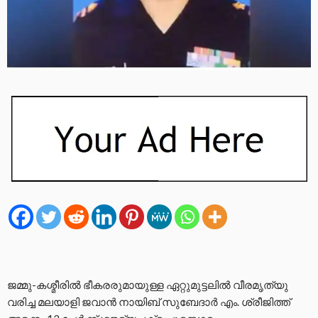
ജമ്മു-കശ്മീരില്‍ ഭീകരരുമായുള്ള ഏറ്റുമുട്ടലില്‍ വീരമൃത്യു
വരിച്ച മലയാളി ജവാന്‍ നായിബ് സുബേദാര്‍ എം. ശ്രീജിത്ത്