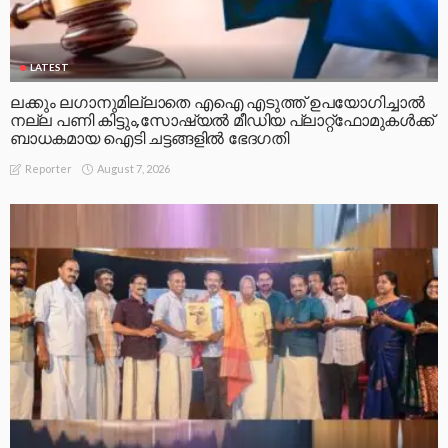
LATEST
ലക്കും ലഗാനുമില്ലാതെ എഐ എടുത്ത് ഉപയോഗിച്ചാല്‍
നല്ല പണി കിട്ടും,സോഷ്യല്‍ മീഡിയ പ്ലാറ്റ്‌ഫോമുകള്‍ക്ക്
ബാധകമായ ഐടി ചട്ടങ്ങളില്‍ ഭേദഗതി
August 7, 2026
Reporter