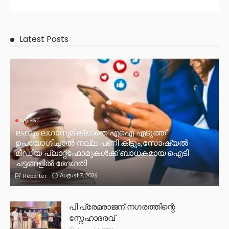
Latest Posts
LATEST
ലക്കും ലഗാനുമില്ലാതെ എഐ എടുത്ത്
ഉപയോഗിച്ചാല്‍ നല്ല പണി കിട്ടും,സോഷ്യല്‍
മീഡിയ പ്ലാറ്റ്‌ഫോമുകള്‍ക്ക് ബാധകമായ ഐടി
ചട്ടങ്ങളില്‍ ഭേദഗതി
August 7, 2026
Reporter
പി പ്രേമരാജന് നഗരത്തിന്റെ
സ്നേഹാദരവ്