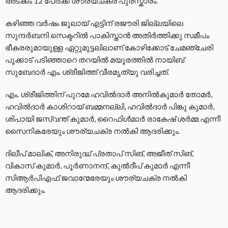
അടക്കം 12 പേര്‍ക്ക് ശൗര്യചക്ര പുരസ്കാരം.
കഴിഞ്ഞ വര്‍ഷം ജൂലായ് എട്ടിന് രജൗരി ജില്ലയിലെ
സുന്ദര്‍ബനി സെക്ടറില്‍ പാകിസ്താന്‍ അതിര്‍ത്തിക്കു സമീപം
ഭീകരരുമായുള്ള ഏറ്റുമുട്ടലിലാണ് കോഴിക്കോട് ചേമഞ്ചേരി
പൂക്കാട് പടിഞ്ഞാറെ തറയില്‍ മയൂരത്തില്‍ നായിബ്
സുബേദാര്‍ എം. ശ്രീജിത്ത് വീരമൃത്യു വരിച്ചത്.
എം. ശ്രീജിത്തിന് പുറമേ ഹവില്‍ദാര്‍ അനില്‍കുമാര്‍ തോമര്‍,
ഹവില്‍ദാര്‍ കാശിറായ് ബമ്മനല്ലി, ഹവില്‍ദാര്‍ പിങ്കു കുമാര്‍,
ശിപായി ജസ്വന്ത് കുമാര്‍, റൈഫിള്‍മാര്‍ രാകേഷ് ശര്‍മ്മ എന്നീ
സൈനികരേയും ശൗര്യചക്ര നല്‍കി ആദരിക്കും.
ദിലീപ് മാലിക്, അനിരുദ്ധ് പ്രതാപ് സിങ്, അജീത് സിങ്,
വികാസ് കുമാര്‍, പൂര്‍ണാനന്ദ്, കുല്‍ദീപ് കുമാര്‍ എന്നീ
സിആര്‍പിഎഫ് ജവാന്മേരേയും ശൗര്യചക്ര നല്‍കി
ആദരിക്കും.