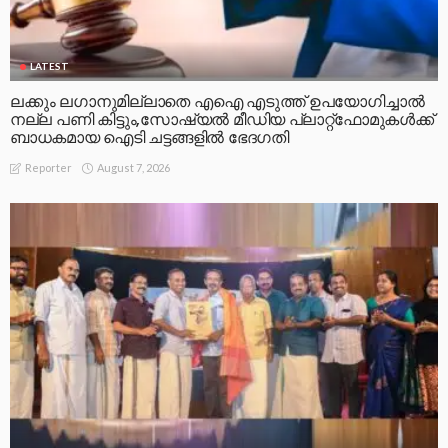
LATEST
ലക്കും ലഗാനുമില്ലാതെ എഐ എടുത്ത് ഉപയോഗിച്ചാല്‍
നല്ല പണി കിട്ടും,സോഷ്യല്‍ മീഡിയ പ്ലാറ്റ്‌ഫോമുകള്‍ക്ക്
ബാധകമായ ഐടി ചട്ടങ്ങളില്‍ ഭേദഗതി
August 7, 2026
Reporter