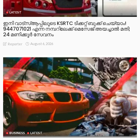
LATEST
ഇനി വാട്‌സ്ആപ്പിലൂടെ KSRTC ടിക്കറ്റ് ബുക്ക് ചെയ്യാം!
9447071021 എന്ന നമ്പറിലേക്ക് മെസേജ് അയച്ചാൽ മതി;
24 മണിക്കൂർ സേവനം
August 6, 2026
Reporter
BUSINESS
LATEST