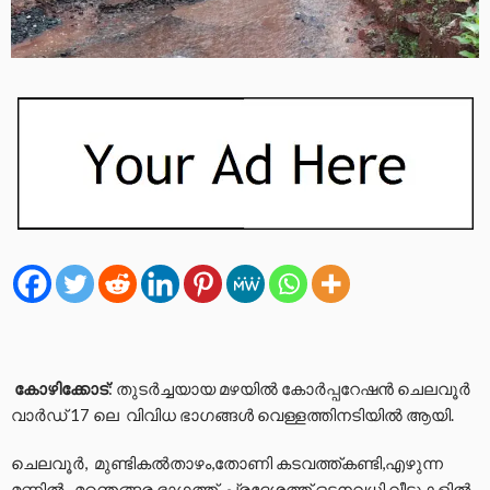
കോഴിക്കോട്
: തുടർച്ചയായ മഴയിൽ കോർപ്പറേഷൻ ചെലവൂര്‍
വാർഡ് 17 ലെ വിവിധ ഭാഗങ്ങൾ വെള്ളത്തിനടിയില്‍ ആയി.
ചെലവൂര്‍, മുണ്ടികല്‍താഴം,തോണി കടവത്ത്കണ്ടി,എഴുന്ന
മണ്ണില്‍ , മഞെങ്ങര ഭാഗത്ത് പ്രദേശത്ത് ഒട്ടനവധി വീടുകളില്‍