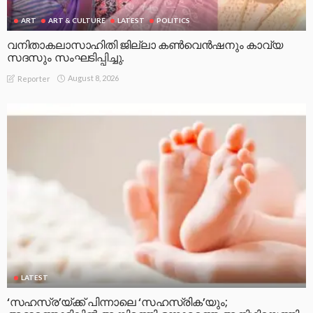
ART
ART & CULTURE
LATEST
POLITICS
വനിതാകലാസാഹിതി ജില്ലാ കൺവെൻഷനും കാവ്യ
സദസും സംഘടിപ്പിച്ചു.
August 8, 2026
Reporter
LATEST
‘സഹസ്ര’യ്ക്ക് പിന്നാലെ ‘സഹസ്രിക’യും;