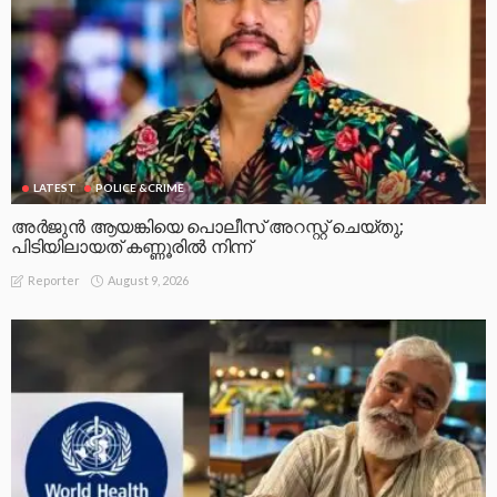
LATEST
POLICE &CRIME
അർജുൻ ആയങ്കിയെ പൊലീസ് അറസ്റ്റ് ചെയ്‌തു;
പിടിയിലായത് കണ്ണൂരിൽ നിന്ന്
August 9, 2026
Reporter