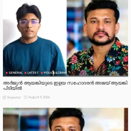
GENERAL
LATEST
POLICE &CRIME
അർജുൻ ആയങ്കിയുടെ ഇളയ സഹോദരൻ അജയ് ആയങ്കി
പിടിയിൽ
August 9, 2026
Reporter