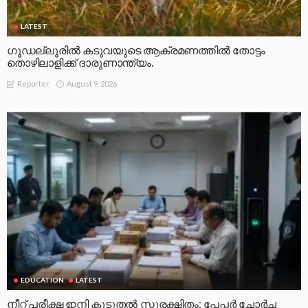
LATEST
ഗൂഡല്ലൂരിൽ കടുവയുടെ ആക്രമണത്തിൽ തോട്ടം
തൊഴിലാളിക്ക് ദാരുണാന്ത്യം.
August 9, 2026
Reporter
EDUCATION
LATEST
നീറ്റ് പരീക്ഷ ഇനി കൂടുതൽ സുരക്ഷിതം; പേപ്പർ ചോർച്ച