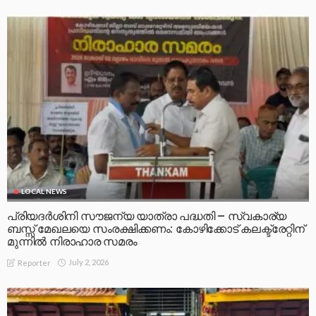
LOCAL NEWS
പ്രിയദർശിനി സൗജന്യ യാത്രാ പദ്ധതി – സ്വകാര്യ
ബസ്സ് മേഖലയെ സംരക്ഷിക്കണം: കോഴിക്കോട് കലക്ട്രേറ്റിന്
മുന്നിൽ നിരാഹാര സമരം
July 2, 2026
Reporter