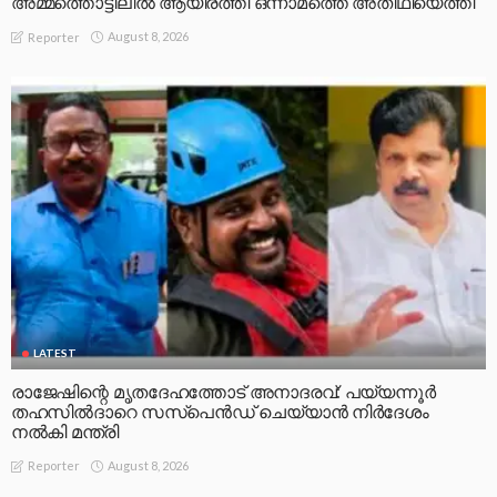
അമ്മത്തൊട്ടിലിൽ ആയിരത്തി ഒന്നാമത്തെ അതിഥിയെത്തി
August 8, 2026
Reporter
LATEST
രാജേഷിന്റെ മൃതദേഹത്തോട് അനാദരവ്: പയ്യന്നൂർ
തഹസിൽദാറെ സസ്പെൻഡ് ചെയ്യാൻ നിർദേശം
നൽകി മന്ത്രി
August 8, 2026
Reporter