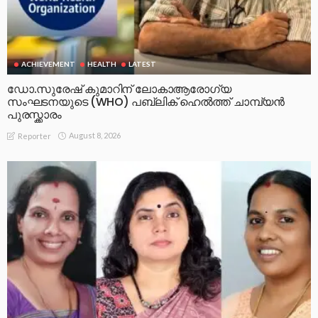
ACHIEVEMENT
HEALTH
LATEST
ഡോ.സുരേഷ് കുമാറിന് ലോകാആരോഗ്യ
സംഘടനയുടെ (WHO) പബ്ലിക് ഹെൽത്ത് ചാമ്പ്യൻ
പുരസ്ക്കാരം
August 8, 2026
Reporter