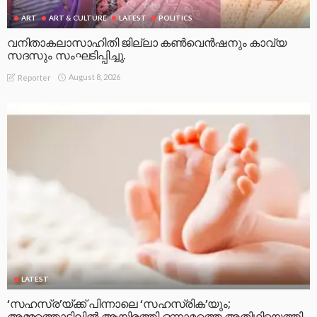
ART
ART & CULTURE
LATEST
POLITICS
വനിതാകലാസാഹിതി ജില്ലാ കൺവെൻഷനും കാവ്യ
സദസും സംഘടിപ്പിച്ചു.
August 8, 2026
Reporter
LATEST
‘സഹസ്ര’യ്ക്ക് പിന്നാലെ ‘സഹസ്രിക’യും;
അമ്മത്തൊട്ടിലിൽ ആയിരത്തി ഒന്നാമത്തെ അതിഥിയെത്തി