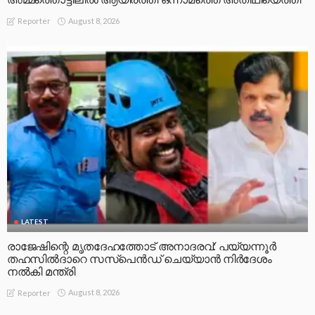
August 8, 2026
Reporter
LATEST
രാജേഷിന്റെ മൃതദേഹത്തോട് അനാദരവ്: പയ്യന്നൂർ
തഹസിൽദാറെ സസ്പെൻഡ് ചെയ്യാൻ നിർദേശം
നൽകി മന്ത്രി
August 8, 2026
Reporter