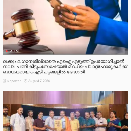
LATEST
ലക്കും ലഗാനുമില്ലാതെ എഐ എടുത്ത് ഉപയോഗിച്ചാല്‍
നല്ല പണി കിട്ടും,സോഷ്യല്‍ മീഡിയ പ്ലാറ്റ്‌ഫോമുകള്‍ക്ക്
ബാധകമായ ഐടി ചട്ടങ്ങളില്‍ ഭേദഗതി
August 7, 2026
Reporter