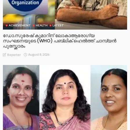
ACHIEVEMENT
HEALTH
LATEST
ഡോ.സുരേഷ് കുമാറിന് ലോകാആരോഗ്യ
സംഘടനയുടെ (WHO) പബ്ലിക് ഹെൽത്ത് ചാമ്പ്യൻ
പുരസ്ക്കാരം
August 8, 2026
Reporter