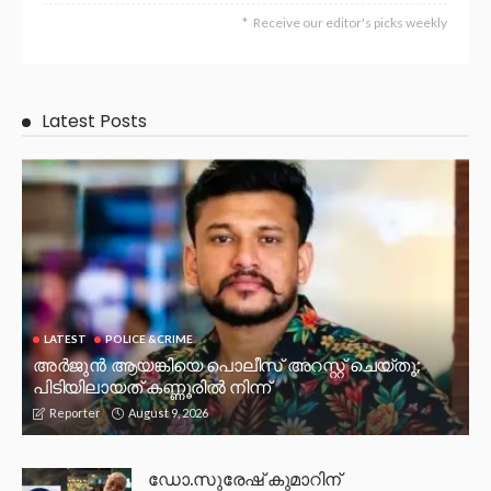
Receive our editor's picks weekly
Latest Posts
LATEST
POLICE &CRIME
അർജുൻ ആയങ്കിയെ പൊലീസ് അറസ്റ്റ് ചെയ്‌തു;
പിടിയിലായത് കണ്ണൂരിൽ നിന്ന്
August 9, 2026
Reporter
ഡോ.സുരേഷ് കുമാറിന്