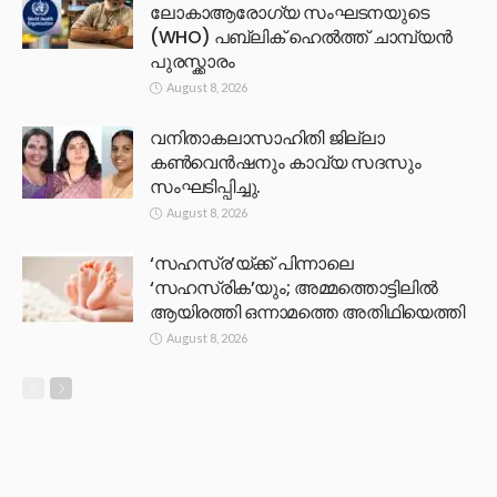
ലോകാആരോഗ്യ സംഘടനയുടെ
(WHO) പബ്ലിക് ഹെൽത്ത് ചാമ്പ്യൻ
പുരസ്ക്കാരം
August 8, 2026
വനിതാകലാസാഹിതി ജില്ലാ
കൺവെൻഷനും കാവ്യ സദസും
സംഘടിപ്പിച്ചു.
August 8, 2026
‘സഹസ്ര’യ്ക്ക് പിന്നാലെ
‘സഹസ്രിക’യും; അമ്മത്തൊട്ടിലിൽ
ആയിരത്തി ഒന്നാമത്തെ അതിഥിയെത്തി
August 8, 2026