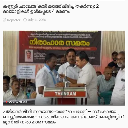
കണ്ണൂർ ചാലോട് കാര്‍ മരത്തിലിടിച്ച് തകര്‍ന്നു: 2
മലയാളികൾ ഉൾപ്പെടെ 4 മരണം
July 11, 2026
Reporter
LOCAL NEWS
പ്രിയദർശിനി സൗജന്യ യാത്രാ പദ്ധതി – സ്വകാര്യ
ബസ്സ് മേഖലയെ സംരക്ഷിക്കണം: കോഴിക്കോട് കലക്ട്രേറ്റിന്
മുന്നിൽ നിരാഹാര സമരം