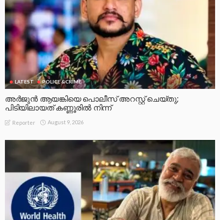
LATEST
POLICE &CRIME
അർജുൻ ആയങ്കിയെ പൊലീസ് അറസ്റ്റ് ചെയ്‌തു;
പിടിയിലായത് കണ്ണൂരിൽ നിന്ന്
August 9, 2026
Reporter