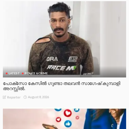
LATEST
POLICE &CRIME
പോക്സോ കേസിൽ ഗുണ്ടാ തലവൻ സാഗേഷ് കുമ്പാളി
അറസ്റ്റിൽ.
August 8, 2026
Reporter