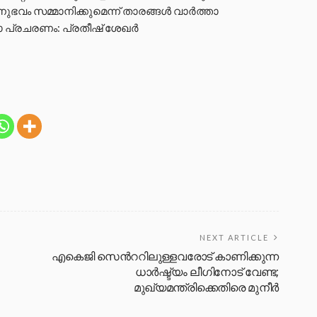
നുഭവം സമ്മാനിക്കുമെന്ന് താരങ്ങൾ വാർത്താ
താ പ്രചരണം: പ്രതീഷ് ശേഖർ
NEXT ARTICLE
എകെജി സെൻററിലുള്ളവരോട് കാണിക്കുന്ന
ധാർഷ്ട്യം ലീഗിനോട് വേണ്ട;
മുഖ്യമന്ത്രിക്കെതിരെ മുനീർ