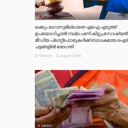
LATEST
ലക്കും ലഗാനുമില്ലാതെ എഐ എടുത്ത്
ഉപയോഗിച്ചാല്‍ നല്ല പണി കിട്ടും,സോഷ്യല്
മീഡിയ പ്ലാറ്റ്‌ഫോമുകള്‍ക്ക് ബാധകമായ ഐട
ചട്ടങ്ങളില്‍ ഭേദഗതി
August 7, 2026
Reporter
LATEST