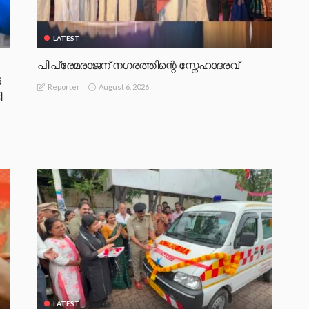
LATEST
പി പ്രേമരാജന് നഗരത്തിന്റെ സ്നേഹാദരവ്
‍
August 6, 2026
Reporter
ി
LATEST