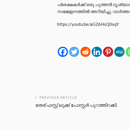
പ്രേക്ഷകർക്ക് ഒരു പുത്തൻ ദൃശ്യാ
സമ്മേളനത്തിൽ അറിയിച്ചു. വാർത്
https://youtu.be/aG26HsQ0sqY
PREVIOUS ARTICLE
തേര് ഫസ്റ്റ് ലുക്ക് പോസ്റ്റർ പുറത്തിറക്കി.