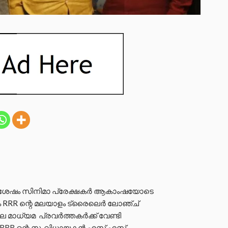
 ശേഷം സിനിമാ പ്രേക്ഷകർ ആകാംഷയോടെ
്രം RRR ന്റെ മലയാളം ട്രൈലെർ ലോഞ്ച്
 മാധ്യമ പ്രവർത്തകർക്ക് വേണ്ടി
 RRR ന്റെ സംവിധായകൻ എസ്.എസ്.