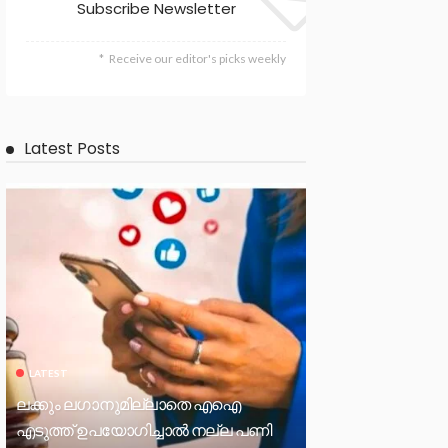
Subscribe Newsletter
Receive our editor's picks weekly
Latest Posts
LATEST
ലക്കും ലഗാനുമില്ലാതെ എഐ
എടുത്ത് ഉപയോഗിച്ചാല്‍ നല്ല പണി