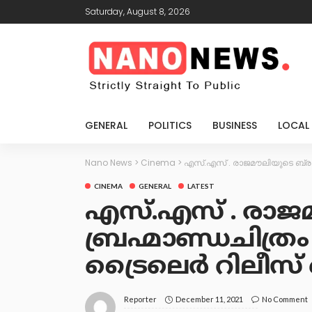
Saturday, August 8, 2026
GENERAL
POLITICS
BUSINESS
LOCAL
Nano News
>
Cinema
>
എസ്.എസ് . രാജമൗലിയുടെ ബ്രഹ
CINEMA
GENERAL
LATEST
എസ്.എസ് . രാജ
ബ്രഹ്മാണ്ഡചിത്ര
ട്രൈലെർ റിലീസ്
December 11, 2021
No Comment
Reporter