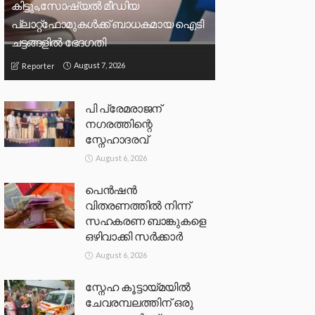
കിട്ടും,സോഷ്യല്‍ മീഡിയ
പ്ലാറ്റ്‌ഫോമുകള്‍ക്ക് ബാധകമായ ഐടി
ചട്ടങ്ങളില്‍ ഭേദഗതി
August 7, 2026
Reporter
പി പ്രേമരാജന്
നഗരത്തിന്റെ
സ്നേഹാദരവ്
August 6, 2026
പെൻഷൻ
വിതരണത്തിൽ നിന്ന്
സഹകരണ ബാങ്കുകളെ
ഒഴിവാക്കി സർക്കാർ
August 6, 2026
സ്നേഹ കൂട്ടായ്മയിൽ
ചേവരമ്പലത്തിന് ഒരു