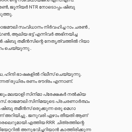
ചരൺ, ജൂനിയർ NTR നോടൊപ്പം ഷിബു
ുത്തു.
 രാജമൗലി സംവിധാനം നിർവഹിച്ച‌ റാം ചരൺ ,
ഗൺ, ആലിയ ഭട്ട് എന്നിവർ അഭിനയിച്ച
ിൽ ഷിബു തമീൻസിന്റെ നേതൃത്വത്തിൽ റിയാ
 ചെയ്യുന്നു .
നഡ, ഹിന്ദി ഭാഷകളിൽ റിലീസ് ചെയ്യുന്നു.
്നത് രുധിരം രണം രൗദ്രം എന്നാണ്.
്കും മലയാളി സിനിമാ പ്രേക്ഷകർ നൽകിയ
്. എസ്. രാജമൗലി സിനിമയുടെ പ്രചരണാർത്ഥം
ഷിബു തമീൻസ് ഒരുക്കുന്ന ഒരു മെഗാ
ന്ന് അറിയിച്ചു . ജനുവരി ഏഴാം തീയതി ആണ്
 ട്രൈലെറുമായി എത്തിയ RRR ചിത്രത്തിന്റെ
യേറ്ററിൽ അനുഭവിച്ചറിയാൻ കാത്തിരിക്കുന്ന