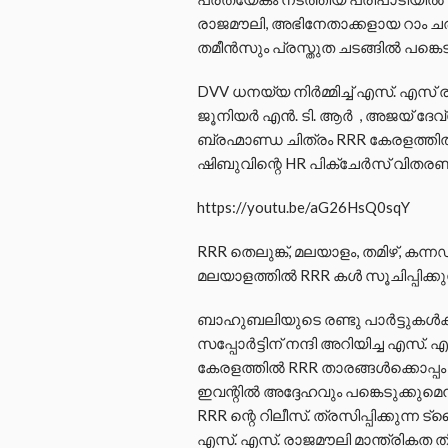
രാജമൗലി, അഭിനേതാക്കളായ റാം 
തമീൻസും പ്രസ്തുത ചടങ്ങിൽ പങ്കെട
DVV ധനയ്യ നിർമ്മിച്ച് എസ്. എസ്
ജൂനിയർ എൻ. ടി. ആർ , അജയ് ദേവ്
ബ്രഹ്മാണ്ഡ ചിത്രം RRR കേരളത്ത
ഷിബുവിന്റെ HR പിക്ചേർസ് വിതരണം
https://youtu.be/aG26HsQ0sqY
RRR തെലുങ്ക്, മലയാളം, തമിഴ്, കന്
മലയാളത്തിൽ RRR കൾ സൂചിപ്പിക്കുന
ബാഹുബലിയുടെ രണ്ടു പാർട്ടുകൾക
സപ്പോർട്ടിന് നന്ദി അറിയിച്ച എസ
കേരളത്തിൽ RRR താരങ്ങൾക്കൊപ്പം 
ഇവന്റിൽ അദ്ദേഹവും പങ്കെടുക്കുമെ
RRR ന്റെ റിലീസ്. ത്രസിപ്പിക്കുന്ന
എസ്. എസ്. രാജമൗലി മാന്ത്രികത തി