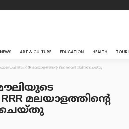
 NEWS
ART & CULTURE
EDUCATION
HEALTH
TOUR
്മാണ്ഡചിത്രം RRR മലയാളത്തിന്റെ ട്രൈലെർ റിലീസ് ചെയ്തു
മൗലിയുടെ
ം RRR മലയാളത്തിന്റെ
 ചെയ്തു