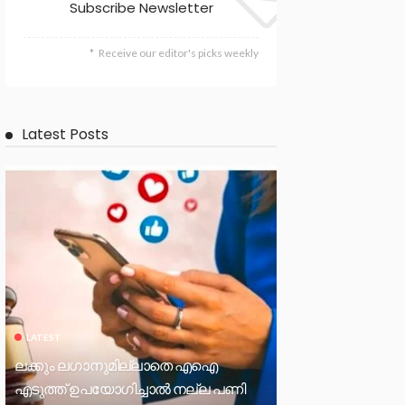
Subscribe Newsletter
Receive our editor's picks weekly
Latest Posts
LATEST
ലക്കും ലഗാനുമില്ലാതെ എഐ
എടുത്ത് ഉപയോഗിച്ചാല്‍ നല്ല പണി