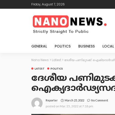
Friday, August 7, 2026
GENERAL
POLITICS
BUSINESS
LOCAL
Nano News
>
Latest
>
ദേശീയ പണിമുടക്ക്: ഐക്യദാര്‍ഢ്യസ
LATEST
POLITICS
ദേശീയ പണിമുടക്
ഐക്യദാര്‍ഢ്യസദസ്
March 25, 2022
No Comment
Reporter
posted on
Mar. 25, 2022 at 7:18 pm