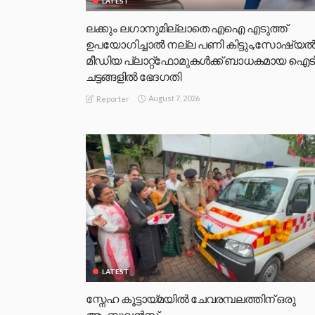
LATEST
ലക്കും ലഗാനുമില്ലാതെ എഐ എടുത്ത്
ഉപയോഗിച്ചാല്‍ നല്ല പണി കിട്ടും,സോഷ്യല്
മീഡിയ പ്ലാറ്റ്‌ഫോമുകള്‍ക്ക് ബാധകമായ ഐട
ചട്ടങ്ങളില്‍ ഭേദഗതി
August 7, 2026
Reporter
LATEST
സ്നേഹ കൂട്ടായ്മയിൽ ചേവരമ്പലത്തിന് ഒരു