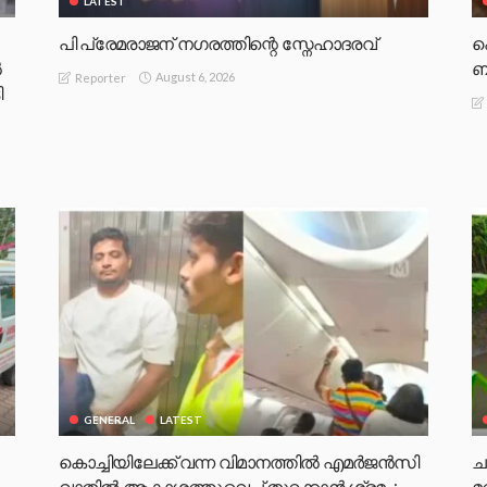
LATEST
പി പ്രേമരാജന് നഗരത്തിന്റെ സ്നേഹാദരവ്
പ
‍
ബ
August 6, 2026
Reporter
ി
GENERAL
LATEST
കൊച്ചിയിലേക്ക് വന്ന വിമാനത്തിൽ എമർജൻസി
ച