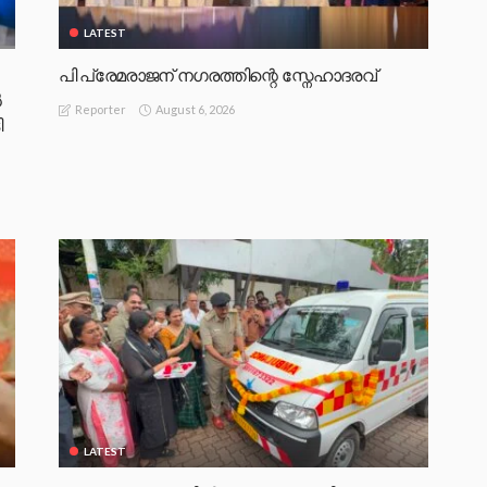
LATEST
പി പ്രേമരാജന് നഗരത്തിന്റെ സ്നേഹാദരവ്
‍
August 6, 2026
Reporter
ി
LATEST