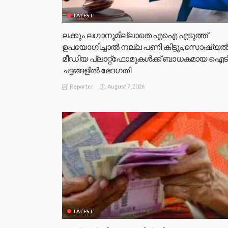
LATEST
ലക്കും ലഗാനുമില്ലാതെ എഐ എടുത്ത്
ഉപയോഗിച്ചാല്‍ നല്ല പണി കിട്ടും,സോഷ്യല്
മീഡിയ പ്ലാറ്റ്‌ഫോമുകള്‍ക്ക് ബാധകമായ ഐട
ചട്ടങ്ങളില്‍ ഭേദഗതി
August 7, 2026
Reporter
LATEST