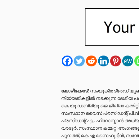
കോഴിക്കോട്
: സംയുക്ത ട്രേഡ് യൂണ
തിയ്യതികളില്‍ നടക്കുന്ന ദേശീയ പണി
കെ.യു.ഡബ്ല്യു.ജെ ജില്ലാ കമ്മിറ്റ
സംസ്ഥാന വൈസ് പ്രസിഡന്റ് പി.വി ക
പ്രസിഡന്റ് എം. ഫിറോസ്ഖാന്‍ അധ്യ
വരദൂര്‍, സംസ്ഥാന കമ്മിറ്റി അംഗങ
പൂനത്ത്, കെ.എ സൈഫുദ്ദീന്‍, സന