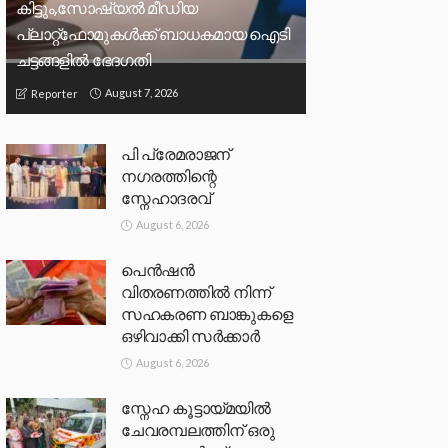
കിട്ടും,സോഷ്യല്‍ മീഡിയ
പ്ലാറ്റ്‌ഫോമുകള്‍ക്ക് ബാധകമായ ഐടി
ചട്ടങ്ങളില്‍ ഭേദഗതി
August 7, 2026
Reporter
പി പ്രേമരാജന്
നഗരത്തിന്റെ
സ്നേഹാദരവ്
August 6, 2026
പെൻഷൻ
വിതരണത്തിൽ നിന്ന്
സഹകരണ ബാങ്കുകളെ
ഒഴിവാക്കി സർക്കാർ
August 6, 2026
സ്നേഹ കൂട്ടായ്മയിൽ
ചേവരമ്പലത്തിന് ഒരു