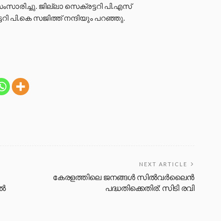
 സംസാരിച്ചു. ജില്ലാ സെക്രട്ടറി പി.എസ്
ി പി.കെ സജിത്ത് നന്ദിയും പറഞ്ഞു.
NEXT ARTICLE
കേരളത്തിലെ ജനങ്ങൾ സിൽവർലൈൻ
്‍
പദ്ധതിക്കെതിര്: സിടി രവി